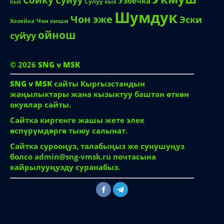
Узбечка
Сулуу кыз
кыз
Шумдук
Чон эже
Эски
Чон киши
Хозяйка
ойнош
суйуу
© 2026
SNG v MSK
SNG v MSK
сайты Кыргызстандын
жаңылыктары жана кызыктуу баштан өткөн
окуялар сайты.
Сайтка киргенге жашы жете элек
өспүрүмдөргө тыюу салынат.
Сайтка сурооңуз, талабыңыз же сунушуңуз
болсо
admin@sng-vmsk.ru
почтасына
кайрылууңузду суранабыз.