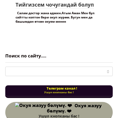
Тийгизсем чочугандай болуп
Салам достор жана админ.Атым Аман Мен бул
сайтты коптон бери окуп жүрөм. Бугун мен да
башымдан өткөн окуям менен
Поиск по сайту….
Поиск:
Телеграм канал !
Ушул кнопканы бас !
Окуя жазуу
бөлүмү. ❤️
Ушул кнопканы бас !