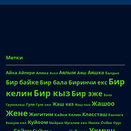
Метки
Аялым
Аяшка
Айка
Айпери
Аяш
Алина
Балдыз
Асел
Бир
Бир байке
Биринчи екс
Бир бала
Бир кыз
келин
Бир эже
Боло
Жашоо
Жаш кез
Гуля
Группалаш
Жаш кыз
Гуля эже
Жене
Жигитим
Классташ
Кайни
Келин
Коллега
Куйоом
Назик
Озбек
Кошуна эже
Майрам
Мугалим эже
Орус
Укмуш
Сойку
Суйуу