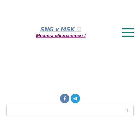
Перейти
𝙎𝙉𝙂 𝙫 𝙈𝙎𝙆 ♡
к
Мечты сбываются !
контенту
Поиск: