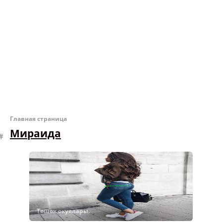
Главная страница
Мираида
Төшөк окуялары.