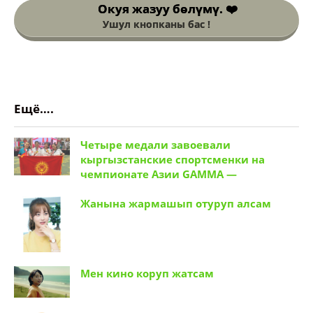
Окуя жазуу
бөлүмү. ❤️
Ушул кнопканы бас !
Ещё….
Четыре медали завоевали
кыргызстанские спортсменки на
чемпионате Азии GAMMA —
Жанына жармашып отуруп алсам
Мен кино коруп жатсам