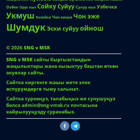
Куйоом
Назик
Кошуна эже
Майрам
Мугалим эже
Мээрим
Сойку
Суйуу
Узбечка
Озбек
Сулуу кыз
Орус кыз
Укмуш
Чон эже
Чон киши
Хозяйка
Шумдук
ойнош
Эски суйуу
© 2026
SNG v MSK
SNG v MSK
сайты Кыргызстандын
жаңылыктары жана кызыктуу баштан өткөн
окуялар сайты.
Сайтка киргенге жашы жете элек
өспүрүмдөргө тыюу салынат.
Сайтка сурооңуз, талабыңыз же сунушуңуз
болсо
admin@sng-vmsk.ru
почтасына
кайрылууңузду суранабыз.