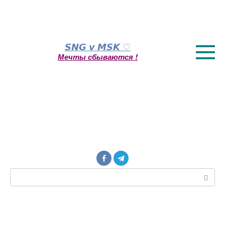
Перейти
𝙎𝙉𝙂 𝙫 𝙈𝙎𝙆 ♡
к
Мечты сбываются !
контенту
Поиск: