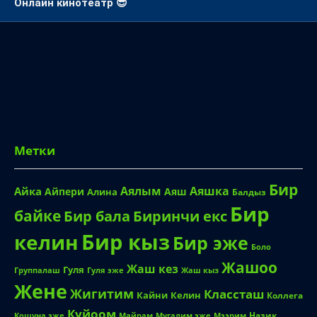
Онлайн кинотеатр 😎
Метки
Бир
Аялым
Аяшка
Айка
Айпери
Аяш
Алина
Балдыз
Бир
байке
Биринчи екс
Бир бала
Бир кыз
келин
Бир эже
Боло
Жашоо
Жаш кез
Гуля
Группалаш
Жаш кыз
Гуля эже
Жене
Жигитим
Классташ
Кайни
Келин
Коллега