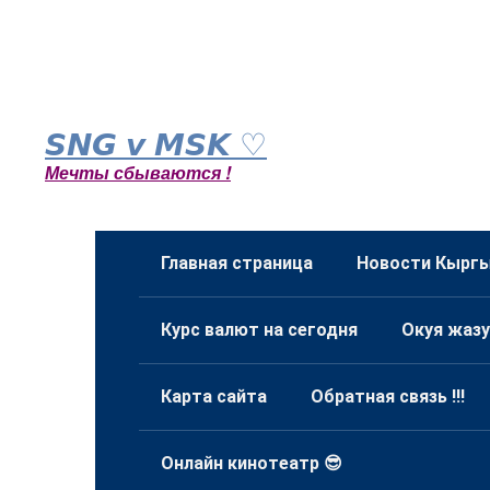
Перейти
к
𝙎𝙉𝙂 𝙫 𝙈𝙎𝙆 ♡
контенту
Мечты сбываются !
Главная страница
Новости Кыргы
Курс валют на сегодня
Окуя жазу
Карта сайта
Обратная связь !!!
Онлайн кинотеатр 😎