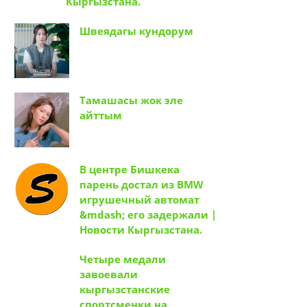
Кыргызстана.
Швеядагы кундорум
Тамашасы жок эле
айттым
В центре Бишкека
парень достал из BMW
игрушечный автомат
&mdash; его задержали |
Новости Кыргызстана.
Четыре медали
завоевали
кыргызстанские
спортсменки на