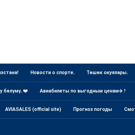
зстана!
Новости о спорте.
Төшөк окуялары.
у бөлүмү. ❤️
Авиабилеты по выгодным ценам✈️ !
AVIASALES (official site)
Прогноз погоды
Смо