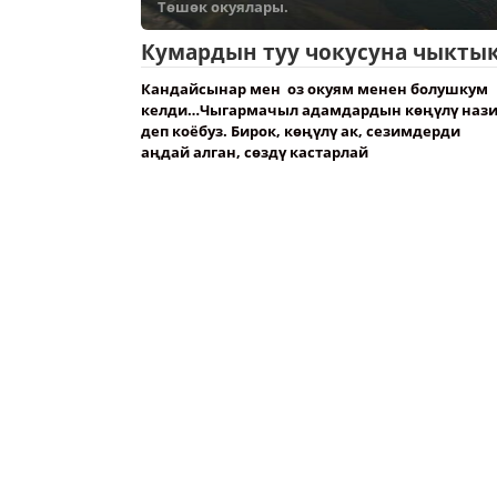
Төшөк окуялары.
Кумардын туу чокусуна чыкты
Кандайсынар мен оз окуям менен болушкум
келди…Чыгармачыл адамдардын көңүлү наз
деп коёбуз. Бирок, көңүлү ак, сезимдерди
аңдай алган, сөздү кастарлай