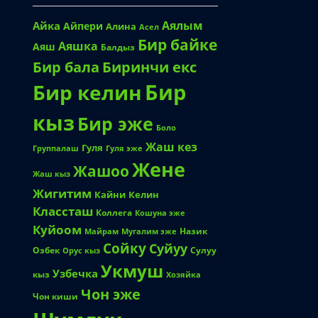
Аялым
Айка
Айпери
Алина
Асел
Бир байке
Аяшка
Аяш
Балдыз
Биринчи екс
Бир бала
Бир
Бир келин
кыз
Бир эже
Боло
Жаш кез
Гуля
Группалаш
Гуля эже
Жене
Жашоо
Жаш кыз
Жигитим
Кайни
Келин
Классташ
Коллега
Кошуна эже
Куйоом
Назик
Майрам
Мугалим эже
Сойку
Суйуу
Озбек
Сулуу
Орус кыз
Укмуш
Узбечка
кыз
Хозяйка
Чон эже
Чон киши