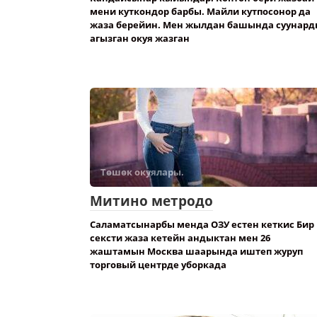
мени куткондор барбы. Майли кутпосонор да
жаза берейин. Мен жылдан башында суунард
агызган окуя жазган
Төшөк окуялары.
Митино метродо
Саламатсынарбы менда ОЗУ естен кеткис Бир
сексти жаза кетейн андыктан мен 26
жаштамын Москва шаарында иштеп журуп
торговый центрде уборкада