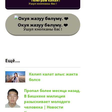
Телеграм канал !
Ушул кнопканы бас !
Окуя жазуу бөлүмү. ❤️
Ушул кнопканы бас !
Ещё….
Келип калат алыс жакта
болсо
Пропал более месяца назад.
В Бишкеке милиция
разыскивает молодого
человека | Новости