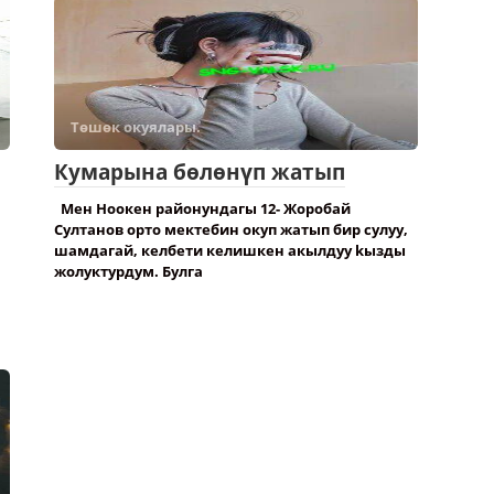
Төшөк окуялары.
Кумарына бөлөнүп жатып
Мен Ноокен районундагы 12- Жоробай
Султанов орто мектебин окуп жатып бир сулуу,
шамдагай, келбети келишкен акылдуу kызды
жолуктурдум. Булга