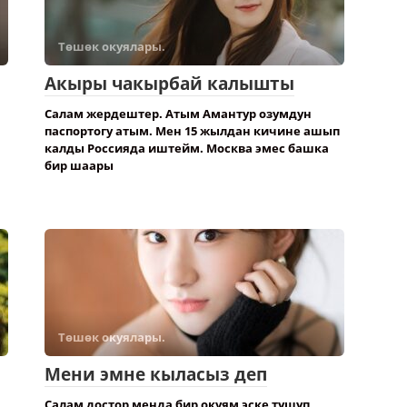
Төшөк окуялары.
Акыры чакырбай калышты
Салам жердештер. Атым Амантур озумдун
паспортогу атым. Мен 15 жылдан кичине ашып
калды Россияда иштейм. Москва эмес башка
бир шаары
Төшөк окуялары.
Мени эмне кыласыз деп
Салам достор менда бир окуям эске түшүп