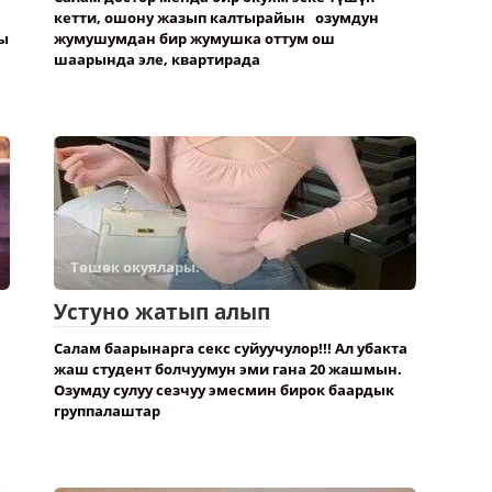
кетти, ошону жазып калтырайын озумдун
ы
жумушумдан бир жумушка оттум ош
шаарында эле, квартирада
Төшөк окуялары.
Устуно жатып алып
Салам баарынарга секс суйуучулор!!! Ал убакта
жаш студент болчуумун эми гана 20 жашмын.
Озумду сулуу сезчуу эмесмин бирок баардык
группалаштар