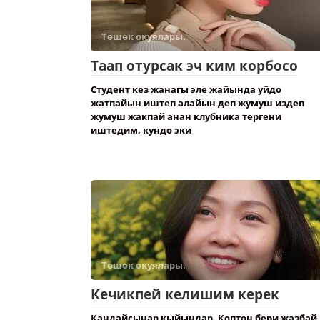
Төшөк окуялары.
Таап отурсак эч ким корбосо
Студент кез жанагы эле жайында уйдо
жатпайын иштеп алайын деп жумуш издеп
жумуш жакпай анан клубника тергени
иштедим, кундо эки
Төшөк окуялары.
Кечикпей келишим керек
Кандайсынар кыйындар. Коптон бери жазбай