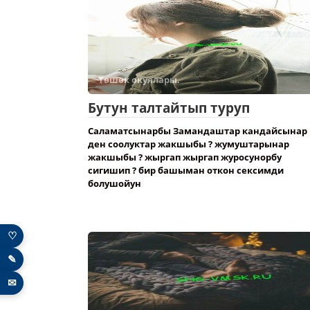
Төшөк окуялары.
Бутун талтайтып туруп
Саламатсынарбы Замандаштар кандайсынар
ден соолуктар жакшыбы ? жумуштарынар
жакшыбы ? жыргап жыргап журосунорбу
сигишип ? бир башыман откон сексимди
болушойун
♡
✎
✉