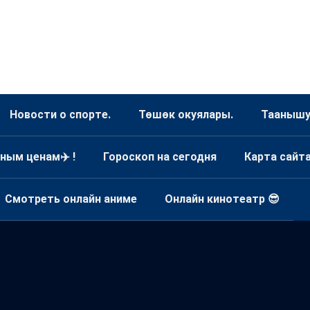
Новости о спорте.
Төшөк окуялары.
Таанышуу
ным ценам✈️ !
Гороскоп на сегодня
Карта сайт
Смотреть онлайн аниме
Онлайн кинотеатр 😎