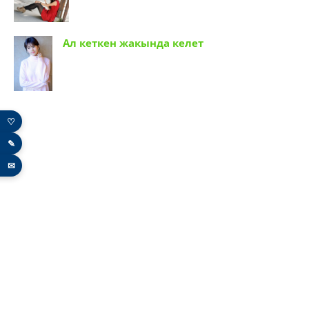
Ал кеткен жакында келет
♡
✎
✉