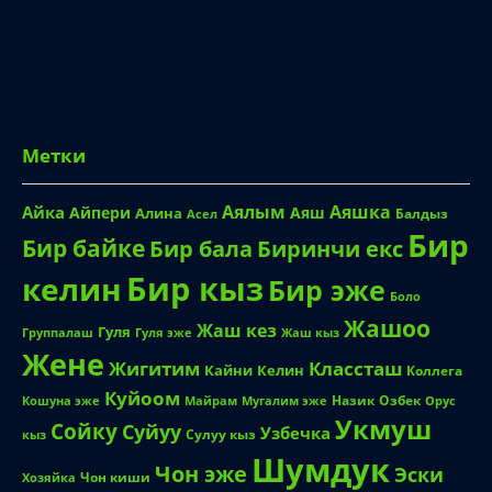
Метки
Аялым
Аяшка
Айка
Айпери
Аяш
Алина
Балдыз
Асел
Бир
Бир байке
Биринчи екс
Бир бала
Бир кыз
келин
Бир эже
Боло
Жашоо
Жаш кез
Гуля
Группалаш
Жаш кыз
Гуля эже
Жене
Жигитим
Классташ
Кайни
Келин
Коллега
Куйоом
Назик
Озбек
Кошуна эже
Майрам
Мугалим эже
Орус
Укмуш
Сойку
Суйуу
Узбечка
Сулуу кыз
кыз
Шумдук
Чон эже
Эски
Чон киши
Хозяйка