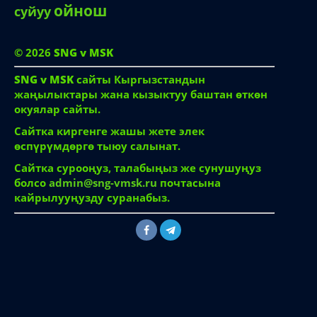
ойнош
суйуу
© 2026
SNG v MSK
SNG v MSK
сайты Кыргызстандын
жаңылыктары жана кызыктуу баштан өткөн
окуялар сайты.
Сайтка киргенге жашы жете элек
өспүрүмдөргө тыюу салынат.
Сайтка сурооңуз, талабыңыз же сунушуңуз
болсо
admin@sng-vmsk.ru
почтасына
кайрылууңузду суранабыз.