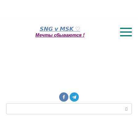
Перейти
𝙎𝙉𝙂 𝙫 𝙈𝙎𝙆 ♡
к
Мечты сбываются !
контенту
Поиск: