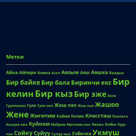
Метки
Аялым
Аяшка
Айка
Айпери
Аяш
Алина
Балдыз
Асел
Бир
Бир байке
Биринчи екс
Бир бала
Бир кыз
келин
Бир эже
Боло
Жашоо
Жаш кез
Гуля
Группалаш
Жаш кыз
Гуля эже
Жене
Жигитим
Классташ
Кайни
Келин
Коллега
Куйоом
Назик
Озбек
Кошуна эже
Майрам
Мугалим эже
Орус