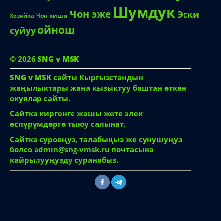
Укмуш
Сойку
Суйуу
Узбечка
Сулуу кыз
кыз
Шумдук
Чон эже
Эски
Чон киши
Хозяйка
ойнош
суйуу
© 2026
SNG v MSK
SNG v MSK
сайты Кыргызстандын
жаңылыктары жана кызыктуу баштан өткөн
окуялар сайты.
Сайтка киргенге жашы жете элек
өспүрүмдөргө тыюу салынат.
Сайтка сурооңуз, талабыңыз же сунушуңуз
болсо
admin@sng-vmsk.ru
почтасына
кайрылууңузду суранабыз.