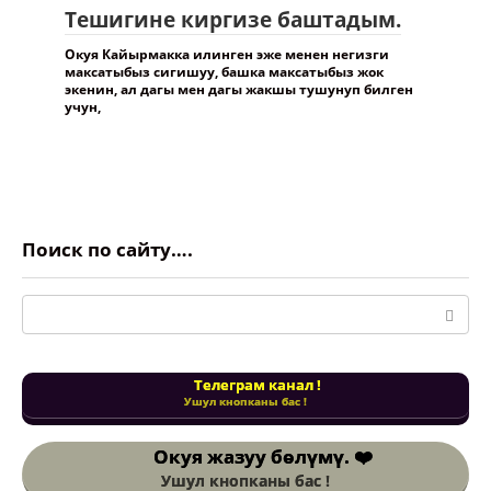
Тешигине киргизе баштадым.
Окуя Кайырмакка илинген эже менен негизги
максатыбыз сигишуу, башка максатыбыз жок
экенин, ал дагы мен дагы жакшы тушунуп билген
учун,
Поиск по сайту….
Поиск:
Телеграм канал !
Ушул кнопканы бас !
Окуя жазуу
бөлүмү. ❤️