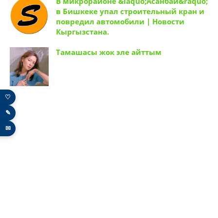
В микрорайоне &laquo;Асанбай&raquo;
в Бишкеке упал строительный кран и
повредил автомобили | Новости
Кыргызстана.
Тамашасы жок эле айттым
♡
✎
✉