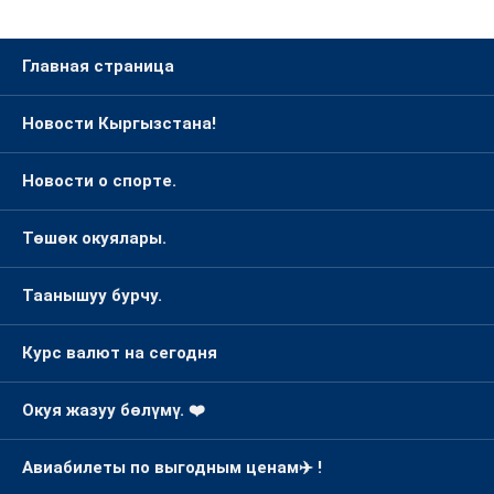
Главная страница
Новости Кыргызстана!
Новости о спорте.
Төшөк окуялары.
Таанышуу бурчу.
Курс валют на сегодня
Окуя жазуу бөлүмү. ❤️
Авиабилеты по выгодным ценам✈️ !