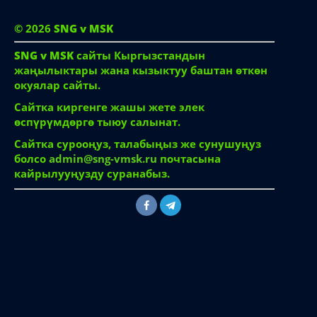
© 2026
SNG v MSK
SNG v MSK
сайты Кыргызстандын
жаңылыктары жана кызыктуу баштан өткөн
окуялар сайты.
Сайтка киргенге жашы жете элек
өспүрүмдөргө тыюу салынат.
Сайтка сурооңуз, талабыңыз же сунушуңуз
болсо
admin@sng-vmsk.ru
почтасына
кайрылууңузду суранабыз.