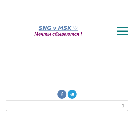
Перейти
𝙎𝙉𝙂 𝙫 𝙈𝙎𝙆 ♡
к
Мечты сбываются !
контенту
Поиск: