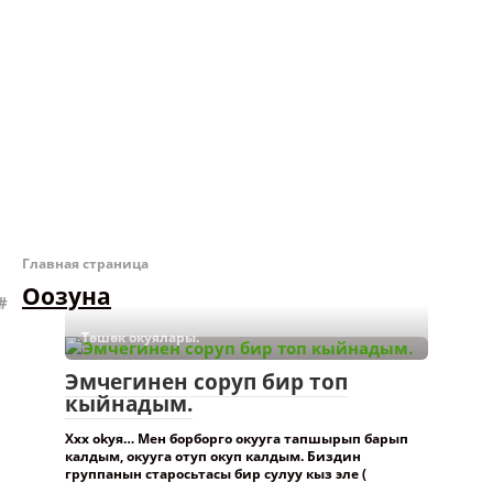
Главная страница
Оозуна
Төшөк окуялары.
Эмчегинен соруп бир топ
кыйнадым.
Ххх оkуя… Мен борборго окууга тапшырып барып
калдым, окууга отуп окуп калдым. Биздин
группанын старосьтасы бир сулуу кыз эле (