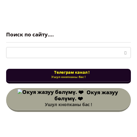
Поиск по сайту….
Поиск:
Телеграм канал !
Ушул кнопканы бас !
Окуя жазуу
бөлүмү. ❤️
Ушул кнопканы бас !