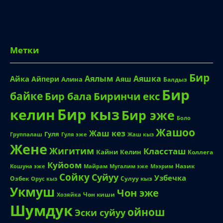
Метки
Бир
Аялым
Аяшка
Айка
Айпери
Аяш
Алина
Балдыз
Бир
байке
Биринчи екс
Бир бала
Бир кыз
келин
Бир эже
Боло
Жашоо
Жаш кез
Гуля
Группалаш
Жаш кыз
Гуля эже
Жене
Жигитим
Классташ
Кайни
Келин
Коллега
Куйоом
Назик
Кошуна эже
Майрам
Мугалим эже
Мээрим
Сойку
Суйуу
Узбечка
Озбек
Сулуу кыз
Орус кыз
Укмуш
Чон эже
Чон киши
Хозяйка
Шумдук
ойнош
Эски суйуу