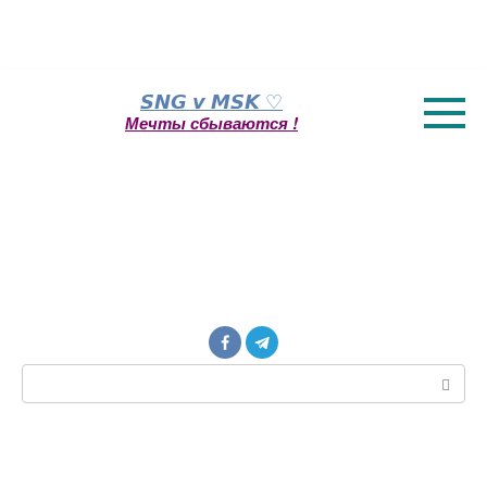
Перейти
𝙎𝙉𝙂 𝙫 𝙈𝙎𝙆 ♡
к
Мечты сбываются !
контенту
Поиск: