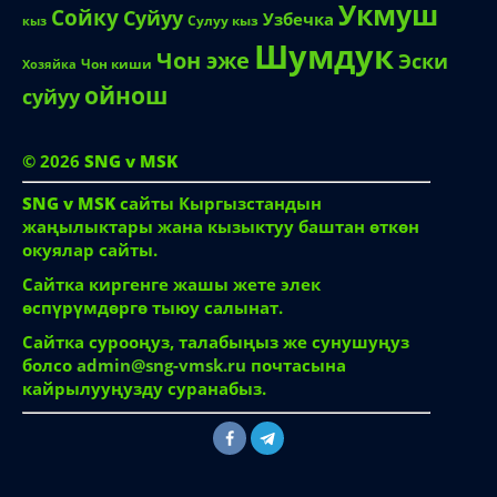
Укмуш
Сойку
Суйуу
Узбечка
Сулуу кыз
кыз
Шумдук
Чон эже
Эски
Чон киши
Хозяйка
ойнош
суйуу
© 2026
SNG v MSK
SNG v MSK
сайты Кыргызстандын
жаңылыктары жана кызыктуу баштан өткөн
окуялар сайты.
Сайтка киргенге жашы жете элек
өспүрүмдөргө тыюу салынат.
Сайтка сурооңуз, талабыңыз же сунушуңуз
болсо
admin@sng-vmsk.ru
почтасына
кайрылууңузду суранабыз.