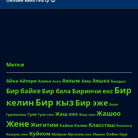
Онлайн кинотеатр 😎
Метки
Аялым
Аяшка
Айка
Айпери
Аяш
Алина
Балдыз
Асел
Бир
Бир байке
Биринчи екс
Бир бала
Бир кыз
келин
Бир эже
Боло
Жашоо
Жаш кез
Гуля
Группалаш
Жаш кыз
Гуля эже
Жене
Жигитим
Классташ
Кайни
Келин
Коллега
Куйоом
Назик
Озбек
Кошуна эже
Майрам
Мугалим эже
Орус