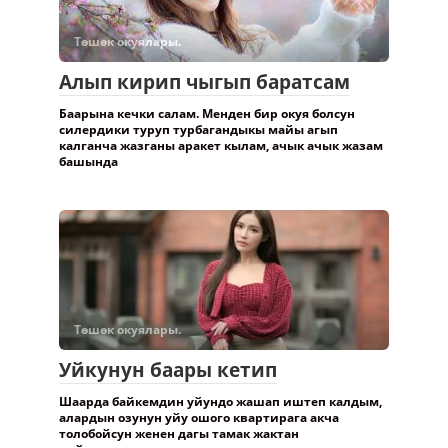
Төшөк окуялары.
Алып кирип чыгып баратсам
Баарына кечки салам. Менден бир окуя болсун
силердики туруп турбагандыкы майы агып
калганча жазганы аракет кылам, ачык ачык жазам
башында
Төшөк окуялары.
Уйкунун баары кетип
Шаарда байкемдин уйундо жашап иштеп калдым,
алардын озунун уйу ошого квартирага акча
толобойсун женен дагы тамак жактан