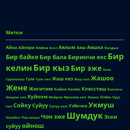
Метки
Аялым
Аяшка
Айка
Айпери
Аяш
Алина
Балдыз
Асел
Бир
Бир байке
Биринчи екс
Бир бала
Бир кыз
келин
Бир эже
Боло
Жашоо
Жаш кез
Гуля
Группалаш
Жаш кыз
Гуля эже
Жене
Жигитим
Классташ
Кайни
Келин
Коллега
Куйоом
Назик
Озбек
Кошуна эже
Майрам
Мугалим эже
Орус
Укмуш
Сойку
Суйуу
Узбечка
Сулуу кыз
кыз
Шумдук
Чон эже
Эски
Чон киши
Хозяйка
ойнош
суйуу