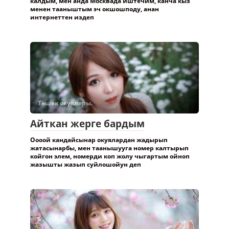
калдым, мен анда Москвада иштечим, канча кыз
менен тааныштым эч окшошподу, анан
интернеттен издеп
Төшөк окуялары.
Айткан жерге бардым
Оооой кандайсынар окуялардан жадырып
жатасынарбы, мен таанышууга номер калтырып
койгон элем, номерди коп жолу чыгартым ойноп
жазышты жазып суйлошойун деп