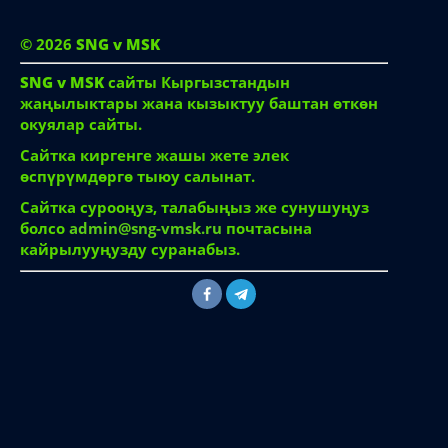
© 2026
SNG v MSK
SNG v MSK
сайты Кыргызстандын
жаңылыктары жана кызыктуу баштан өткөн
окуялар сайты.
Сайтка киргенге жашы жете элек
өспүрүмдөргө тыюу салынат.
Сайтка сурооңуз, талабыңыз же сунушуңуз
болсо
admin@sng-vmsk.ru
почтасына
кайрылууңузду суранабыз.