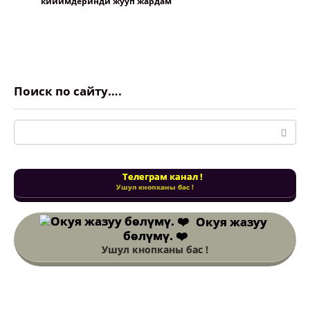
кийимдеринди жууп жардам
Поиск по сайту….
Поиск:
Телеграм канал !
Ушул кнопканы бас !
Окуя жазуу
бөлүмү. ❤️
Ушул кнопканы бас !