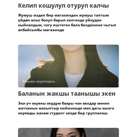
Келип кошулуп отуруп калчы
Жумуш издеп бир магазинден жумуш таптым
үйдөн алыс болуп барып келгенде уйкудан
кыйналдым, чогу иштеген бала биздикине чыгып
албайсынбы магазинде
Төшөк окуялары.
Баланын жакшы таанышы экен
Эки уч окуяны окудум баары чон аялдар менен
жатканын жазыптыр кийинкиде мен дагы ошого
окуямды жазам студент кезде бир группалаш