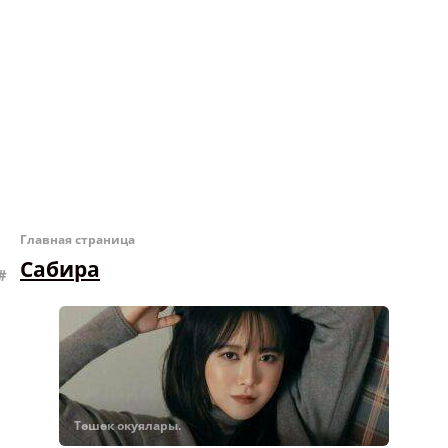
Главная страница
Сабира
Төшөк окуялары.