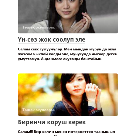
Төшөк окуялары.
Үн-сөз жок соолуп эле
Салам секс сүйүүчүлөр. Мен мындан мурун да окуя
жазсам чыкпай калды эле, мунусунда чыгаар деген
үмүттөмүн. Анда эмесе окуямды баштайын.
Төшөк окуялары.
Биринчи коруш керек
Салам!!! Бир келин менен интернеттен таанышып