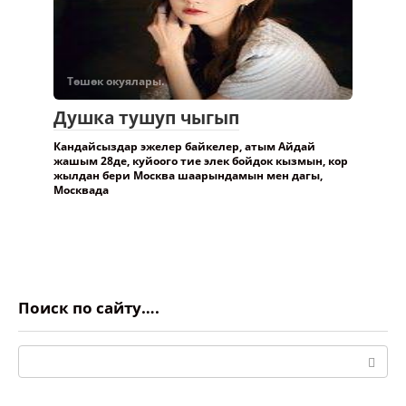
Төшөк окуялары.
Душка тушуп чыгып
Кандайсыздар эжелер байкелер, атым Айдай
жашым 28де, куйоого тие элек бойдок кызмын, кор
жылдан бери Москва шаарындамын мен дагы,
Москвада
Поиск по сайту….
Поиск: