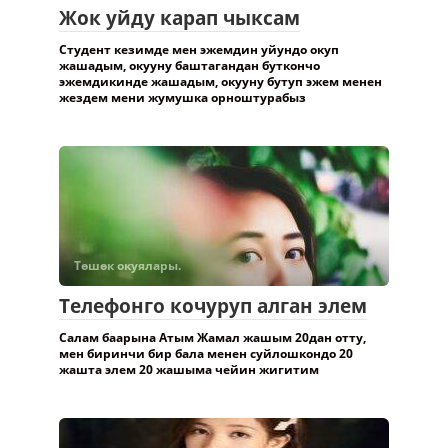
Жок уйду карап чыксам
Студент кезимде мен эжемдин уйундо окуп
жашадым, окууну баштагандан буткончо
эжемдикинде жашадым, окууну бутуп эжем менен
жездем мени жумушка орноштурабыз
Төшөк окуялары.
Телефонго кочуруп алган элем
Салам баарына Атым Жамал жашым 20дан отту,
мен биринчи бир бала менен суйлошкондо 20
жашта элем 20 жашыма чейин жигитим