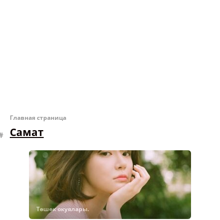
Главная страница
Самат
Төшөк окуялары.