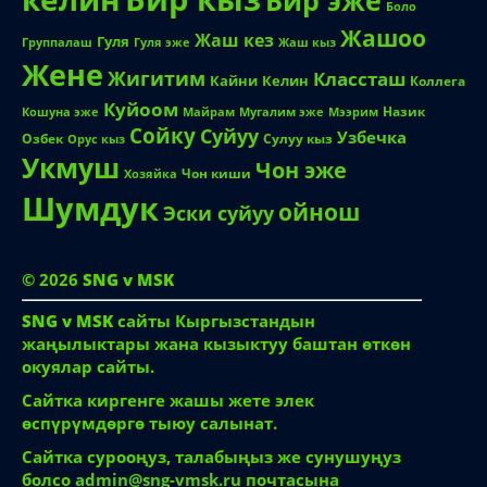
Бир эже
Боло
Жашоо
Жаш кез
Гуля
Группалаш
Жаш кыз
Гуля эже
Жене
Жигитим
Классташ
Кайни
Келин
Коллега
Куйоом
Назик
Кошуна эже
Майрам
Мугалим эже
Мээрим
Сойку
Суйуу
Узбечка
Озбек
Сулуу кыз
Орус кыз
Укмуш
Чон эже
Чон киши
Хозяйка
Шумдук
ойнош
Эски суйуу
© 2026
SNG v MSK
SNG v MSK
сайты Кыргызстандын
жаңылыктары жана кызыктуу баштан өткөн
окуялар сайты.
Сайтка киргенге жашы жете элек
өспүрүмдөргө тыюу салынат.
Сайтка сурооңуз, талабыңыз же сунушуңуз
болсо
admin@sng-vmsk.ru
почтасына