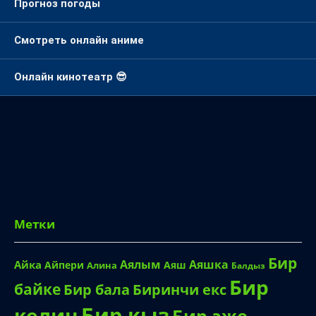
Прогноз погоды
Смотреть онлайн аниме
Онлайн кинотеатр 😎
Метки
Бир
Аялым
Аяшка
Айка
Айпери
Аяш
Алина
Балдыз
Бир
байке
Биринчи екс
Бир бала
Бир кыз
келин