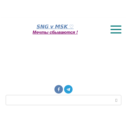
Перейти
𝙎𝙉𝙂 𝙫 𝙈𝙎𝙆 ♡
к
Мечты сбываются !
контенту
Поиск: