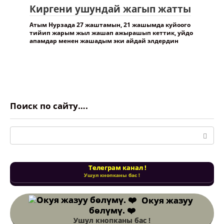
Киргени ушундай жагып жатты
Атым Нурзада 27 жаштамын, 21 жашымда куйоого
тийип жарым жыл жашап ажырашып кеттик, уйдо
апамдар менен жашадым эки айдай элдердин
Поиск по сайту….
Поиск:
Телеграм канал !
Ушул кнопканы бас !
Окуя жазуу
бөлүмү. ❤️
Ушул кнопканы бас !