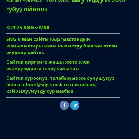
Чон киши
Хозяйка
ойнош
суйуу
© 2026
SNG v MSK
SNG v MSK
сайты Кыргызстандын
жаңылыктары жана кызыктуу баштан өткөн
окуялар сайты.
Сайтка киргенге жашы жете элек
өспүрүмдөргө тыюу салынат.
Сайтка сурооңуз, талабыңыз же сунушуңуз
болсо
admin@sng-vmsk.ru
почтасына
кайрылууңузду суранабыз.