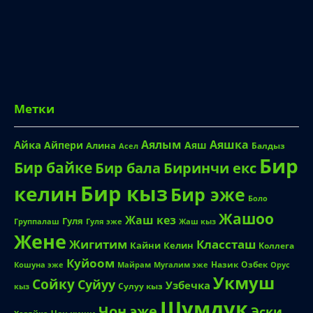
Метки
Аялым
Аяшка
Айка
Айпери
Аяш
Алина
Балдыз
Асел
Бир
Бир байке
Биринчи екс
Бир бала
Бир кыз
келин
Бир эже
Боло
Жашоо
Жаш кез
Гуля
Группалаш
Жаш кыз
Гуля эже
Жене
Жигитим
Классташ
Кайни
Келин
Коллега
Куйоом
Назик
Озбек
Кошуна эже
Майрам
Мугалим эже
Орус
Укмуш
Сойку
Суйуу
Узбечка
Сулуу кыз
кыз
Шумдук
Чон эже
Эски