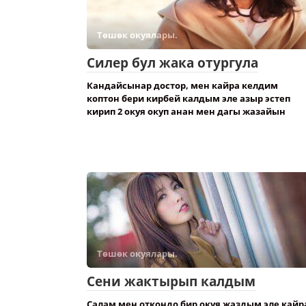
Төшөк окуялары.
Силер бул жака отургула
Кандайсынар достор, мен кайра келдим
коптон бери кирбей калдым эле азыр эстеп
кирип 2 окуя окуп анан мен дагы жазайын
Төшөк окуялары.
Сени жактырып калдым
Салам мен откондо бир окуя жаздым эле кайр