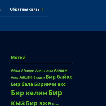
а
Обратная связь !!!
Метки
Аялым
Айка
Айпери
Алина
Асел
Бир байке
Аяшка
Аяш
Балдыз
Биринчи екс
Бир бала
Бир
Бир келин
кыз
Бир эже
Боло