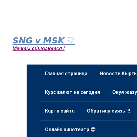
Перейти
к
𝙎𝙉𝙂 𝙫 𝙈𝙎𝙆 ♡
контенту
Мечты сбываются !
Главная страница
Новости Кыргы
Курс валют на сегодня
Окуя жазу
Карта сайта
Обратная связь !!!
Онлайн кинотеатр 😎