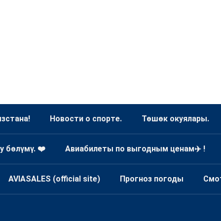
зстана!
Новости о спорте.
Төшөк окуялары.
у бөлүмү. ❤️
Авиабилеты по выгодным ценам✈️ !
AVIASALES (official site)
Прогноз погоды
Смо