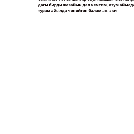
дагы бирди жазайын деп чечтим, озум айылд
турам айылда чонойгон баламын, эки