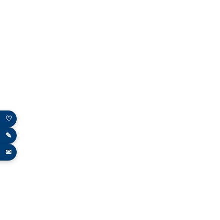
♡
✎
✉