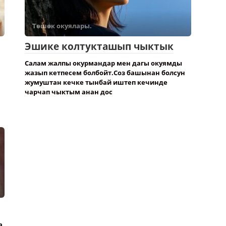
Төшөк окуялары.
Эшике колтукташып чыктык
Салам жалпы окурмандар мен дагы окуямды
жазып кетпесем болбойт.Соз башынан болсун
жумуштан кечке тынбай иштеп кечинде
чарчап чыктым анан дос
а