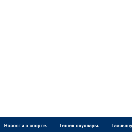
Новости о спорте.
Төшөк окуялары.
Таанышуу