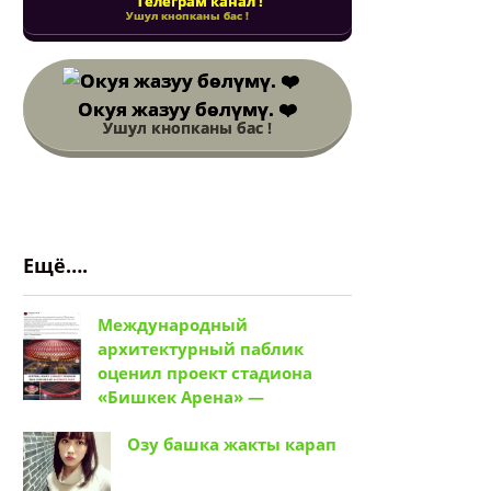
Телеграм канал !
Ушул кнопканы бас !
Окуя жазуу бөлүмү. ❤️
Ушул кнопканы бас !
Ещё….
Международный
архитектурный паблик
оценил проект стадиона
«Бишкек Арена» —
Озу башка жакты карап