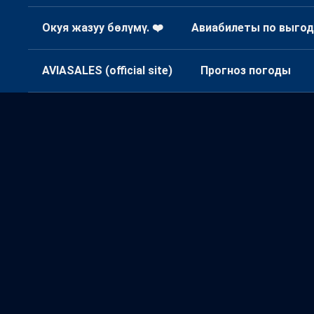
Окуя жазуу бөлүмү. ❤️
Авиабилеты по выгод
AVIASALES (official site)
Прогноз погоды