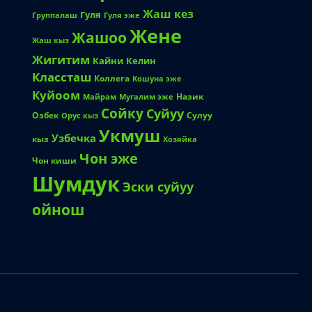
Жаш кез
Гуля
Группалаш
Гуля эже
Жене
Жашоо
Жаш кыз
Жигитим
Кайни
Келин
Классташ
Коллега
Кошуна эже
Куйоом
Назик
Майрам
Мугалим эже
Сойку
Суйуу
Озбек
Сулуу
Орус кыз
Укмуш
Узбечка
кыз
Хозяйка
Чон эже
Чон киши
Шумдук
Эски суйуу
ойнош