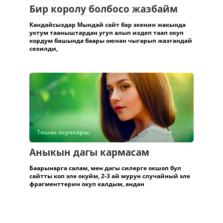
Бир королу болбосо жазбайм
Кандайсыздар Мындай сайт бар экенин жакында
уктум тааныштардан угуп алып издеп таап окуп
кордум башында баары оюнан чыгарып жазгандай
сезилди,
Төшөк окуялары.
Аныкын дагы кармасам
Баарынарга салам, мен дагы силерге окшоп бул
сайтты коп эле окуйм, 2-3 ай мурун случайный эле
фрагменттерин окуп калдым, андан