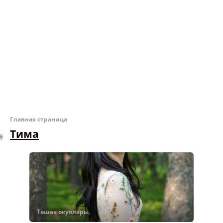
Главная страница
Тима
Төшөк окуялары.