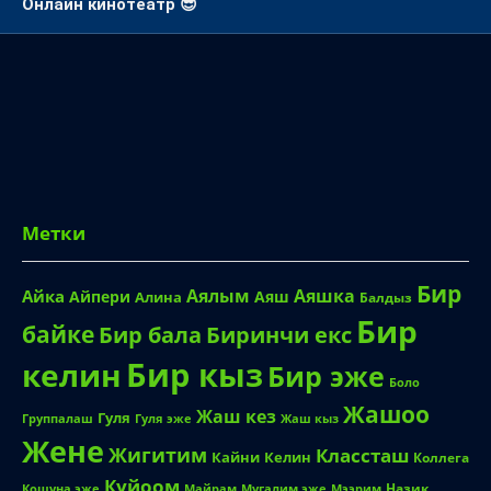
Онлайн кинотеатр 😎
Метки
Бир
Аялым
Аяшка
Айка
Айпери
Аяш
Алина
Балдыз
Бир
байке
Биринчи екс
Бир бала
Бир кыз
келин
Бир эже
Боло
Жашоо
Жаш кез
Гуля
Группалаш
Жаш кыз
Гуля эже
Жене
Жигитим
Классташ
Кайни
Келин
Коллега
Куйоом
Назик
Кошуна эже
Майрам
Мугалим эже
Мээрим