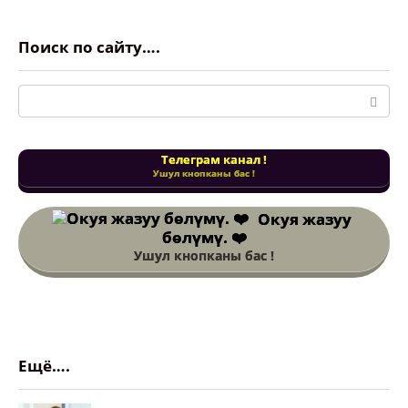
Поиск по сайту….
Поиск:
Телеграм канал !
Ушул кнопканы бас !
Окуя жазуу
бөлүмү. ❤️
Ушул кнопканы бас !
Ещё….