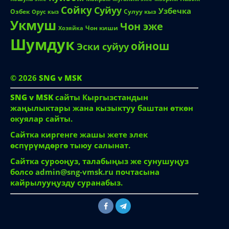
Сойку
Суйуу
Узбечка
Озбек
Сулуу кыз
Орус кыз
Укмуш
Чон эже
Чон киши
Хозяйка
Шумдук
ойнош
Эски суйуу
© 2026
SNG v MSK
SNG v MSK
сайты Кыргызстандын
жаңылыктары жана кызыктуу баштан өткөн
окуялар сайты.
Сайтка киргенге жашы жете элек
өспүрүмдөргө тыюу салынат.
Сайтка сурооңуз, талабыңыз же сунушуңуз
болсо
admin@sng-vmsk.ru
почтасына
кайрылууңузду суранабыз.