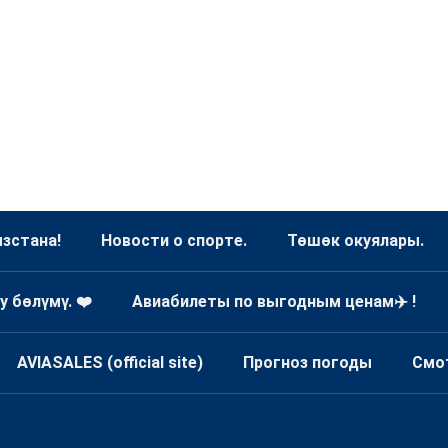
зстана!
Новости о спорте.
Төшөк окуялары.
у бөлүмү. ❤️
Авиабилеты по выгодным ценам✈️ !
AVIASALES (official site)
Прогноз погоды
Смо