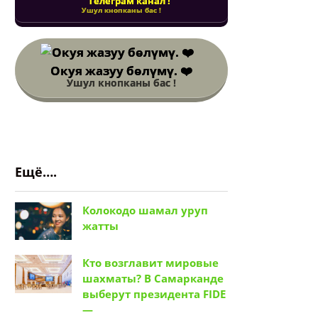
Телеграм канал !
Ушул кнопканы бас !
Окуя жазуу бөлүмү. ❤️
Ушул кнопканы бас !
Ещё….
Колокодо шамал уруп
жатты
Кто возглавит мировые
шахматы? В Самарканде
выберут президента FIDE
—