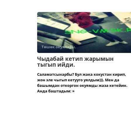
Төшөк окуялары.
Чыдабай кетип жарымын
тыгып ийди.
Саламатсынарбы? Бул жака кокустан кирип,
жон эле чыгып кетууго уялдым))). Мен да
башымдан откоргон окуямды жаза кетейин.
Анда баштадым: »