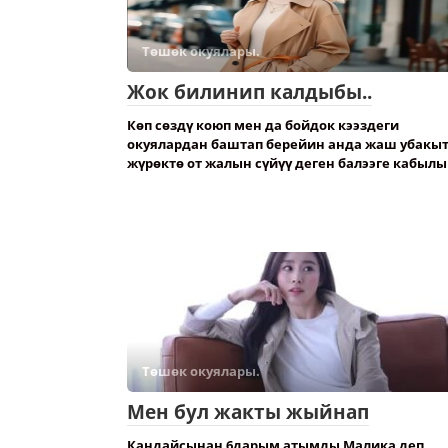
Төшөк окуялары.
Жок билинип калдыбы..
Көп сөздү коюп мен да бойдок кээздеги
окуялардан баштап берейин анда жаш убакы
жүрөктө от жалын сүйүү деген балээге кабылы
Төшөк окуялары.
Мен бул жакты жыйнап
Кандайсынан 6дарым атымды Малика деп