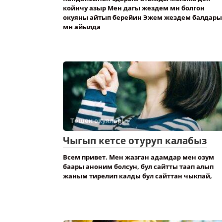
койнчу азыр Мен дагы жездем мн болгон
окуяны айтып берейин Эжем жездем балдары
мн айылда
Төшөк окуялары.
Чыгып кетсе отуруп калабыз
Всем привет. Мен жазган адамдар мен озум
баары аноним болсун, бул сайтты таап алып
жаным тирелип калды бул сайттан чыкпай,