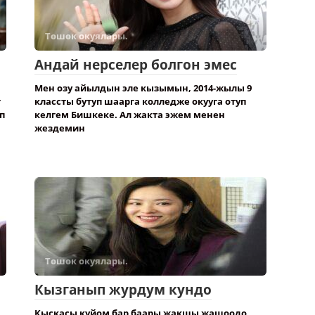
Төшөк окуялары.
Андай нерселер болгон эмес
Мен озу айылдын эле кызымын, 2014-жылы 9
т
классты бутуп шаарга колледже окууга отуп
п
келгем Бишкеке. Ал жакта эжем менен
жездемин
Төшөк окуялары.
Кызганып журдум кундо
Кыскасы куйом бар баары жакшы жашоодо