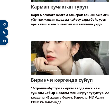
Кармап кучактап туруп
Корч москвага келгем алысрак таныш эжеми
уйундо жашап журдум куйосу сары бойу узун
♡
арык киши эле ошентип иш тапкыча уйдо
✎
✉
Төшөк окуялары.
Биринчи көргөндө сүйүп
14-троллейбустун акыркы аялдамасынан
түшсөм Сабыр жездем мени күтүп туруптур. А
кезде ал 45 жашта болчу. Бирок ал ИИМдин
СОБР кызматында