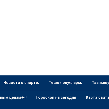
Новости о спорте.
Төшөк окуялары.
Таанышуу
ным ценам✈️ !
Гороскоп на сегодня
Карта сайт