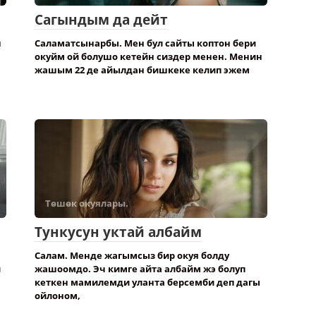
Сагындым да дейт
н
Саламатсынарбы. Мен бул сайты коптон бери
окуйм ой болушо кетейн сиздер менен. Менин
жашым 22 де айылдан бишкеке келип эжем
Төшөк окуялары.
Тункусун уктай албайм
Салам. Менде жагымсыз бир окуя болду
л
жашоомдо. Эч кимге айта албайм жэ болуп
кеткен мамилемди уланта берсемби деп дагы
ойлоном,