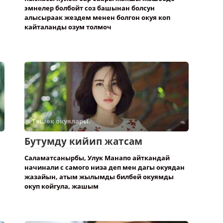
эмнелер болбойт соз башынан болсун
алысыраак жездем менен болгон окуя коп
кайталанды озум толмоч
Төшөк окуялары.
Бутумду кийип жатсам
Саламатсанырбы, Улук Манапо айткандай
начинали с самого низа деп мен дагы окуядан
жазайын, атым жылымды билбей окуямды
окуп койгула, жашым