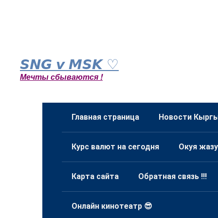
Перейти
к
𝙎𝙉𝙂 𝙫 𝙈𝙎𝙆 ♡
контенту
Мечты сбываются !
Главная страница
Новости Кыргы
Курс валют на сегодня
Окуя жазу
Карта сайта
Обратная связь !!!
Онлайн кинотеатр 😎