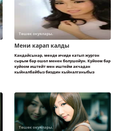
Төшөк окуялары.
Мени карап калды
Кандайсынар, менде ичиде катып жургон
сырым бар ошол менен болушойун. Куйоом бар
куйоом иштейт мен иштейм акчадан
кыйналбайбыз биздин кыйналганыбыз
Төшөк окуялары.