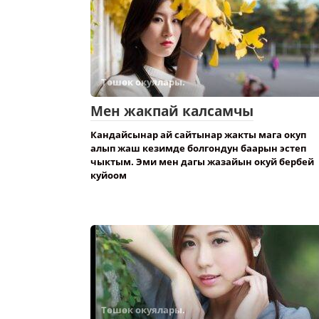
Төшөк окуялары.
Мен жакпай калсамчы
Кандайсынар ай сайтынар жакты мага окуп
алып жаш кезимде болгондун баарын эстеп
чыктым. Эми мен дагы жазайын окуй бербей
куйоом
Төшөк окуялары.