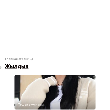
Главная страница
Жылдыз
Төшөк окуялары.