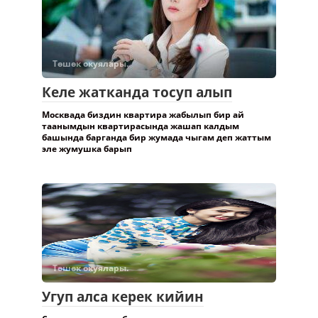
Төшөк окуялары.
Келе жатканда тосуп алып
Москвада биздин квартира жабылып бир ай
таанымдын квартирасында жашап калдым
башында барганда бир жумада чыгам деп жаттым
эле жумушка барып
Төшөк окуялары.
Угуп алса керек кийин