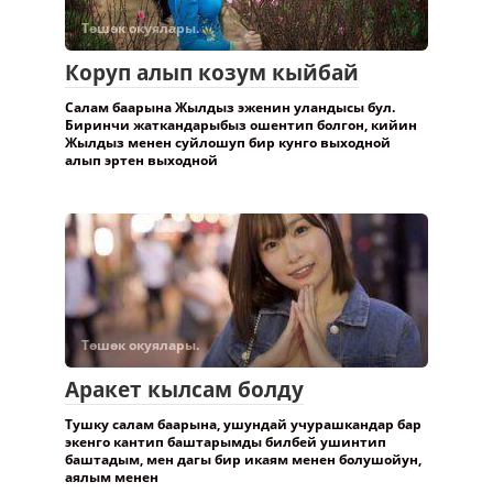
Төшөк окуялары.
Коруп алып козум кыйбай
Салам баарына Жылдыз эженин уландысы бул.
Биринчи жаткандарыбыз ошентип болгон, кийин
Жылдыз менен суйлошуп бир кунго выходной
алып эртен выходной
Төшөк окуялары.
Аракет кылсам болду
Тушку салам баарына, ушундай учурашкандар бар
экенго кантип баштарымды билбей ушинтип
баштадым, мен дагы бир икаям менен болушойун,
аялым менен