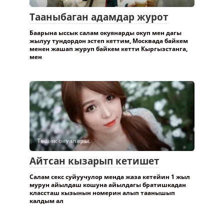
Тааныбаган адамдар журот
Баарына ыссык салам окуянарды окуп мен дагы
жылуу тундордон эстеп кеттим, Москвада байкем
менен жашап журуп байкем кетти Кыргызстанга,
мен
Төшөк окуялары.
Айтсан кызарып кетишет
Салам секс суйуучулор менда жаза кетейин 1 жыл
мурун айылдаш кошуна айылдагы братишкадан
классташ кызынын номерин алып таанышып
калдым ал