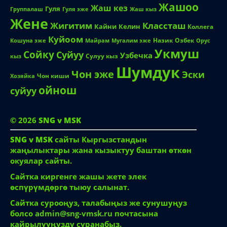
Жашоо
Жаш кез
Гуля
Группалаш
Жаш кыз
Гуля эже
Жене
Жигитим
Классташ
Кайни
Келин
Коллега
Куйоом
Назик
Озбек
Кошуна эже
Майрам
Мугалим эже
Орус
Укмуш
Сойку
Суйуу
Узбечка
Сулуу кыз
кыз
Шумдук
Чон эже
Эски
Чон киши
Хозяйка
ойнош
суйуу
© 2026
SNG v MSK
SNG v MSK
сайты Кыргызстандын
жаңылыктары жана кызыктуу баштан өткөн
окуялар сайты.
Сайтка киргенге жашы жете элек
өспүрүмдөргө тыюу салынат.
Сайтка сурооңуз, талабыңыз же сунушуңуз
болсо
admin@sng-vmsk.ru
почтасына
кайрылууңузду суранабыз.