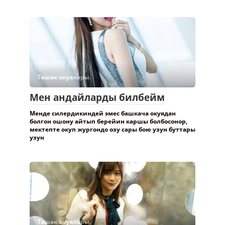
Төшөк окуялары.
Мен андайларды билбейм
Менде силердикиндей эмес башкача окуядан
болгон ошону айтып берейин каршы болбосонор,
мектепте окуп жургондо озу сары бою узун буттары
узун
Төшөк окуялары.