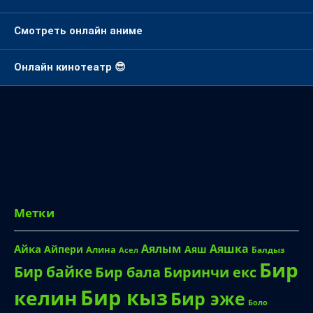
Смотреть онлайн аниме
Онлайн кинотеатр 😎
Метки
Аялым
Аяшка
Айка
Айпери
Аяш
Алина
Балдыз
Асел
Бир
Бир байке
Биринчи екс
Бир бала
Бир кыз
келин
Бир эже
Боло