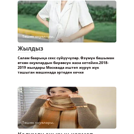
Төшөк окуялары.
Жылдыз
Салам баарыңа секс сүйүүчүлөр. Өзүмүн башыман
өткөн окуялардын бирөөсүн жаза кетейин.2018-
2019 жылдары Москвада иштеп жүрүп жүк
ташыган машинада эртеден кечке
Төшөк окуялары.