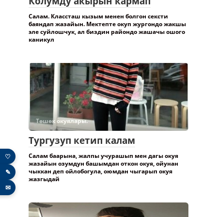
Колумду акырын кармап
Салам. Классташ кызым менен болгон сексти
баяндап жазайын. Мектепте окуп жургондо жакшы
эле суйлошчук, ал биздин райондо жашачы ошого
каникул
Төшөк окуялары.
Тургузуп кетип калам
Салам баарына, жалпы учурашып мен дагы окуя
♡
жазайын озумдун башымдан откон окуя, ойунан
чыккан деп ойлобогула, оюмдан чыгарып окуя
✎
жазгыдай
✉