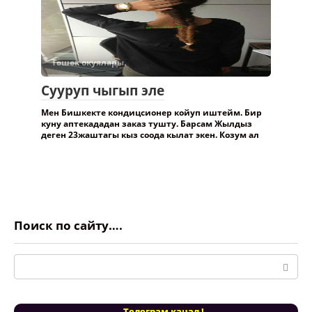
Төшөк окуялары.
Сууруп чыгып эле
Мен Бишкекте кондицсионер койуп иштейм. Бир
куну аптекададан заказ тушту. Барсам Жылдыз
деген 23жаштагы кыз соода кылат экен. Козум ал
Поиск по сайту….
Поиск:
Телеграм канал !