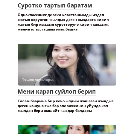
Суротко тартып баратам
Одноклассникиде эски классташымды издеп
жатып корунгон жылдыз деген кыздарга кирип
жатып бир кыздын суротторуно кирип калдым.
менин классташым эмес башка
Төшөк окуялары.
Мени карап суйлоп берип
Салам баарына Бир кочо ылдый жашаган жылдыз
деген кошуна эже бар эле эжесинин уйундо коп
жылдан бери жашайт кыздар балдары