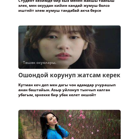
Студент кезимде бир кыз менен жакшы тааныш
элек, мен окуудан кийин кандай жумуш болсо
иштейт элем жумуш тандабай акча берсе
Төшөк окуялары.
Ошондой корунуп жатсам керек
Кутман кеч деп мен дагы чон адамдар учурашып
анан баштайын. Азыр уйлонуп тынчып калган
убагым, эркекке бир убак келет окшойт