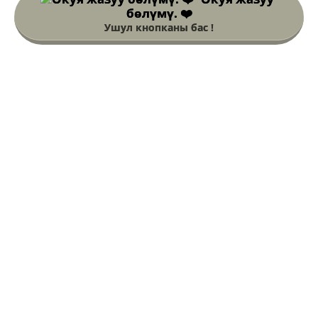
бөлүмү. ❤️
Ушул кнопканы бас !