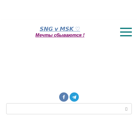
Перейти
𝙎𝙉𝙂 𝙫 𝙈𝙎𝙆 ♡
к
Мечты сбываются !
контенту
Поиск: