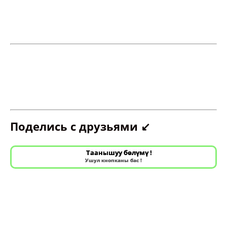
Поделись с друзьями ↙️
Таанышуу бөлүмү !
Ушул кнопканы бас !