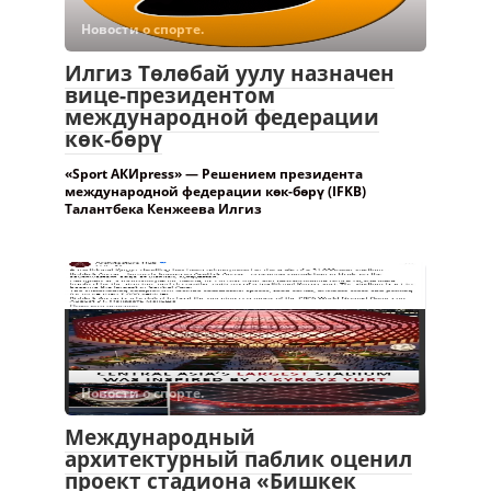
Новости о спорте.
Илгиз Төлөбай уулу назначен
вице-президентом
международной федерации
көк-бөрү
«Sport АКИpress» — Решением президента
международной федерации көк-бөрү (IFKB)
Талантбека Кенжеева Илгиз
Новости о спорте.
Международный
архитектурный паблик оценил
проект стадиона «Бишкек