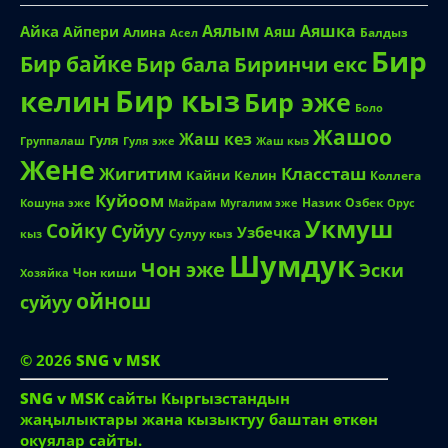
Аялым
Аяшка
Айка
Айпери
Аяш
Алина
Балдыз
Асел
Бир
Бир байке
Биринчи екс
Бир бала
Бир кыз
келин
Бир эже
Боло
Жашоо
Жаш кез
Гуля
Группалаш
Жаш кыз
Гуля эже
Жене
Жигитим
Классташ
Кайни
Келин
Коллега
Куйоом
Назик
Озбек
Кошуна эже
Майрам
Мугалим эже
Орус
Укмуш
Сойку
Суйуу
Узбечка
Сулуу кыз
кыз
Шумдук
Чон эже
Эски
Чон киши
Хозяйка
ойнош
суйуу
© 2026
SNG v MSK
SNG v MSK
сайты Кыргызстандын
жаңылыктары жана кызыктуу баштан өткөн
окуялар сайты.