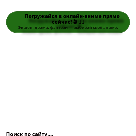
Погружайся в онлайн-аниме прямо
сейчас! 🎬 👆🏻
Экшен, драма, фэнтези — выбирай своё аниме.
Поиск по сайту….