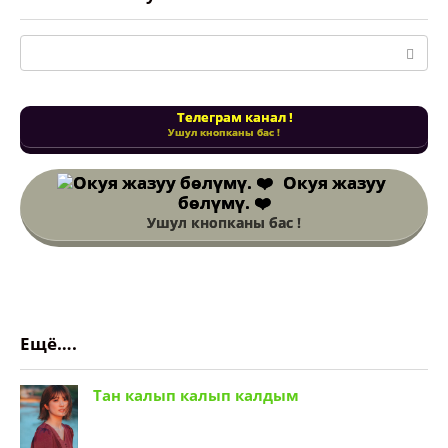
Поиск:
Телеграм канал !
Ушул кнопканы бас !
Окуя жазуу
бөлүмү. ❤️
Ушул кнопканы бас !
Ещё….
Тан калып калып калдым