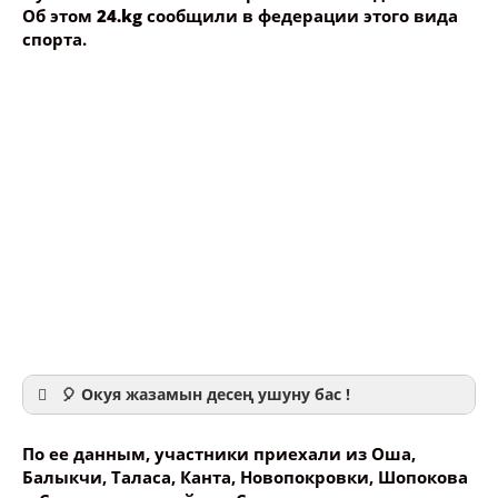
Об этом
24.kg
сообщили в федерации этого вида
спорта.
🎈 Окуя жазамын десең ушуну бас !
По ее данным, участники приехали из Оша,
Балыкчи, Таласа, Канта, Новопокровки, Шопокова