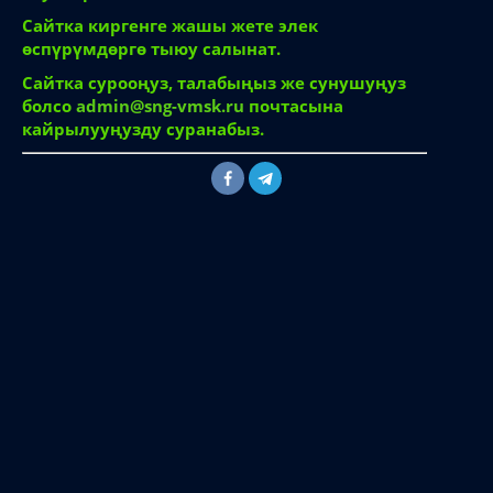
Сайтка киргенге жашы жете элек
өспүрүмдөргө тыюу салынат.
Сайтка сурооңуз, талабыңыз же сунушуңуз
болсо
admin@sng-vmsk.ru
почтасына
кайрылууңузду суранабыз.