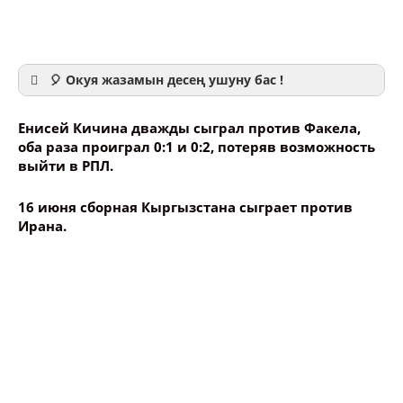
Енисей Кичина дважды сыграл против Факела,
оба раза проиграл 0:1 и 0:2, потеряв возможность
выйти в РПЛ.
Ваше имя
16 июня сборная Кыргызстана сыграет против
Ирана.
Название сообщения
Опубликовать контент