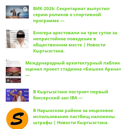
общественном месте | Новости
Кыргызстана.
Международный архитектурный паблик
оценил проект стадиона «Бишкек Арена»
—
В Кыргызстане построят первый
боксерский зал IBA —
В Нарынском районе за нецелевое
использование пастбищ наложены
штрафы | Новости Кыргызстана.
Победители Гран-при F1H2O
«закидали» болельщиков памятными
подарками —