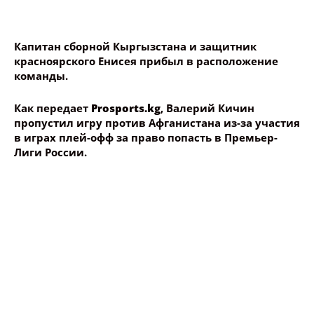
Как передает
Prosports.kg
, Валерий Кичин
пропустил игру против Афганистана из-за участия
в играх плей-офф за право попасть в Премьер-
Лиги России.
🎈 Окуя жазамын десең ушуну бас !