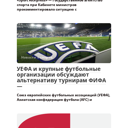
Новости о спорте.
УЕФА и крупные футбольные
организации обсуждают
альтернативу турнирам ФИФА
—
Союз европейских футбольных ассоциаций (УЕФА),
Азиатская конфедерация футбола (AFC) и
Новости о спорте.
Толобай уулу Илгиз назначен
вице-президентом