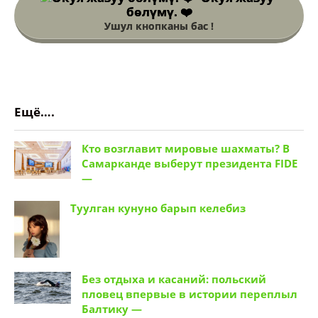
Ещё….
Кто возглавит мировые шахматы? В
Самарканде выберут президента FIDE
—
Туулган кунуно барып келебиз
Без отдыха и касаний: польский
пловец впервые в истории переплыл
Балтику —
ВИК-2026: Секретариат выпустил
серию роликов о спортивной
программе —
Блогера арестовали на трое суток за
непристойное поведение в