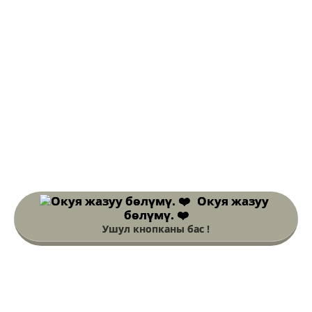
Окуя жазуу
бөлүмү. ❤️
Ушул кнопканы бас !