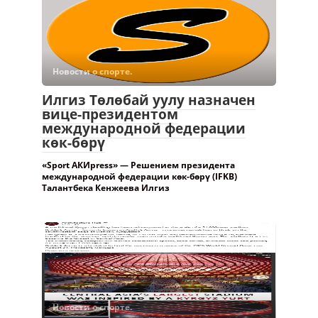
Илгиз Төлөбай уулу назначен
вице-президентом
международной федерации
көк-бөрү
«Sport АКИpress» — Решением президента
международной федерации көк-бөрү (IFKB)
Талантбека Кенжеева Илгиз
Новости о спорте.
Международный
архитектурный паблик оценил
проект стадиона «Бишкек
Арена» —
Международный архитектурный паблик
Architecture Hub рассказал о строительстве