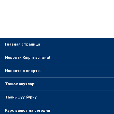
Главная страница
Новости Кыргызстана!
Новости о спорте.
Төшөк окуялары.
Таанышуу бурчу.
Курс валют на сегодня
Окуя жазуу бөлүмү. ❤️
Авиабилеты по выгодным ценам✈️ !