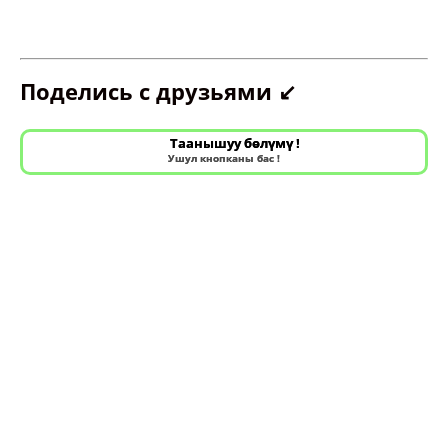
Таанышуу бөлүмү !
Ушул кнопканы бас !