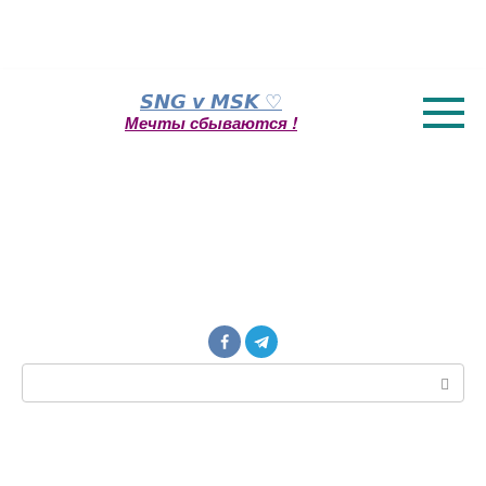
Перейти
𝙎𝙉𝙂 𝙫 𝙈𝙎𝙆 ♡
к
Мечты сбываются !
контенту
Поиск: