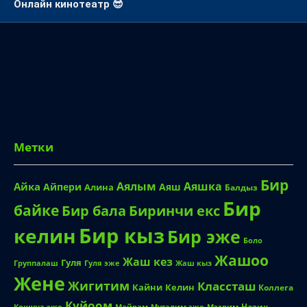
Метки
Бир
Аялым
Аяшка
Айка
Айпери
Аяш
Алина
Балдыз
Бир
байке
Биринчи екс
Бир бала
Бир кыз
келин
Бир эже
Боло
Жашоо
Жаш кез
Гуля
Группалаш
Жаш кыз
Гуля эже
Жене
Жигитим
Классташ
Кайни
Келин
Коллега
Куйоом
Назик
Кошуна эже
Майрам
Мугалим эже
Мээрим
Сойку
Суйуу
Узбечка
Озбек
Сулуу кыз
Орус кыз
Укмуш
Чон эже
Чон киши
Хозяйка
Шумдук
ойнош
Эски суйуу