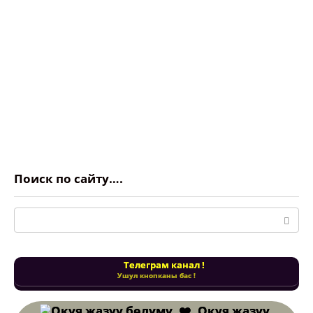
Поиск по сайту….
Поиск:
Телеграм канал !
Ушул кнопканы бас !
Окуя жазуу
бөлүмү. ❤️
Ушул кнопканы бас !