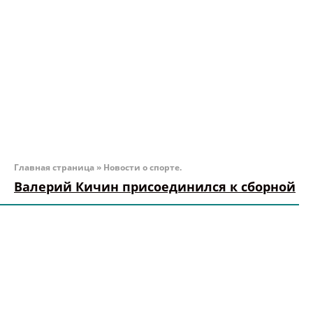
Главная страница
»
Новости о спорте.
Валерий Кичин присоединился к сборной
Капитан сборной Кыргызстана и защитник
красноярского Енисея прибыл в расположение
команды.