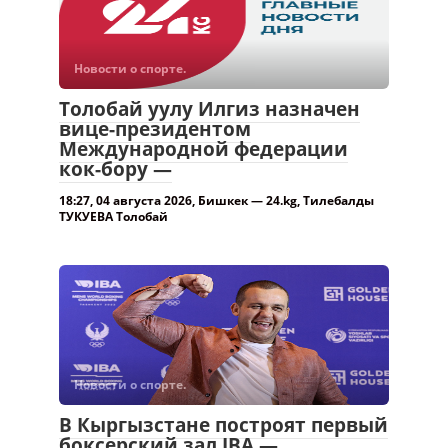
Международной федерации
кок-бору —
18:27, 04 августа 2026, Бишкек — 24.kg, Тилебалды
ТУКУЕВА Толобай
Новости о спорте.
В Кыргызстане построят первый
боксерский зал IBA —
17:12, 04 августа 2026, Бишкек — 24.kg, Турдубек
АЙГЫРОВ В