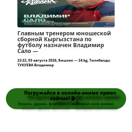
футболу назначен Владимир
Сало —
22:22, 03 августа 2026, Бишкек — 24.kg, Тилебалды
ТУКУЕВА Владимир
Погружайся в онлайн-аниме прямо
сейчас! 🎬 👆🏻
Экшен, драма, фэнтези — выбирай своё аниме.