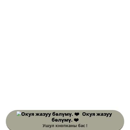
Окуя жазуу
бөлүмү. ❤️
Ушул кнопканы бас !