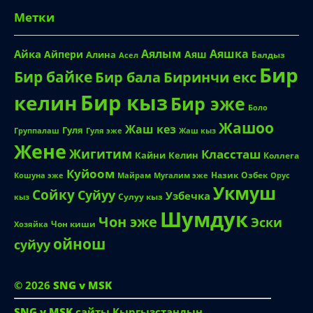
Метки
Аялым
Аяшка
Айка
Айпери
Аяш
Алина
Балдыз
Асел
Бир
Бир байке
Биринчи екс
Бир бала
Бир кыз
келин
Бир эже
Боло
Жашоо
Жаш кез
Гуля
Группалаш
Жаш кыз
Гуля эже
Жене
Жигитим
Классташ
Кайни
Келин
Коллега
Куйоом
Назик
Озбек
Кошуна эже
Майрам
Мугалим эже
Орус
Укмуш
Сойку
Суйуу
Узбечка
Сулуу кыз
кыз
Шумдук
Чон эже
Эски
Чон киши
Хозяйка
ойнош
суйуу
© 2026
SNG v MSK
SNG v MSK
сайты Кыргызстандын