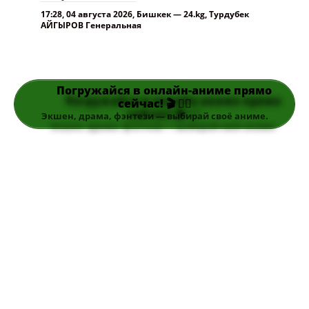
17:28, 04 августа 2026, Бишкек — 24.kg, Турдубек
АЙГЫРОВ Генеральная
Погружайся в онлайн-аниме прямо
сейчас! 🎬 👆🏻
Экшен, драма, фэнтези — выбирай своё аниме.