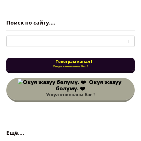
Поиск по сайту….
Поиск:
Телеграм канал !
Ушул кнопканы бас !
Окуя жазуу
бөлүмү. ❤️
Ушул кнопканы бас !
Ещё….