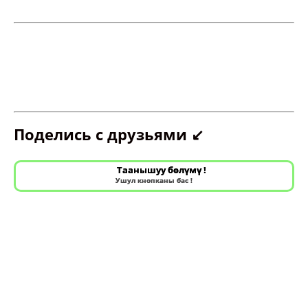
Поделись с друзьями ↙️
Таанышуу бөлүмү !
Ушул кнопканы бас !