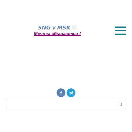
Перейти
𝙎𝙉𝙂 𝙫 𝙈𝙎𝙆 ♡
к
Мечты сбываются !
контенту
Поиск: