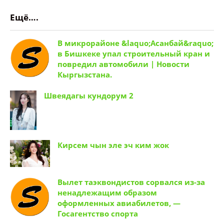
Ещё….
В микрорайоне &laquo;Асанбай&raquo;
в Бишкеке упал строительный кран и
повредил автомобили | Новости
Кыргызстана.
Швеядагы кундорум 2
Кирсем чын эле эч ким жок
Вылет таэквондистов сорвался из-за
ненадлежащим образом
оформленных авиабилетов, —
Госагентство спорта