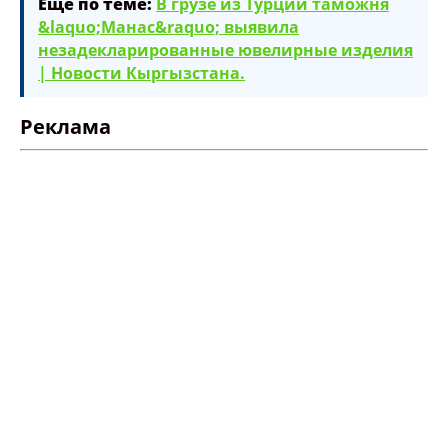
Ещё по теме:
В грузе из Турции таможня
&laquo;Манас&raquo; выявила
незадекларированные ювелирные изделия
| Новости Кыргызстана.
Реклама