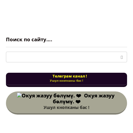
Поиск по сайту….
Поиск:
Телеграм канал !
Ушул кнопканы бас !
Окуя жазуу
бөлүмү. ❤️
Ушул кнопканы бас !