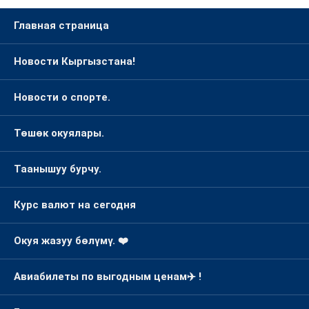
Главная страница
Новости Кыргызстана!
Новости о спорте.
Төшөк окуялары.
Таанышуу бурчу.
Курс валют на сегодня
Окуя жазуу бөлүмү. ❤️
Авиабилеты по выгодным ценам✈️ !