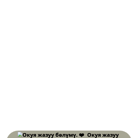
Окуя жазуу