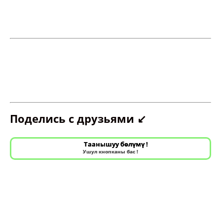
Поделись с друзьями ↙️
Таанышуу бөлүмү !
Ушул кнопканы бас !