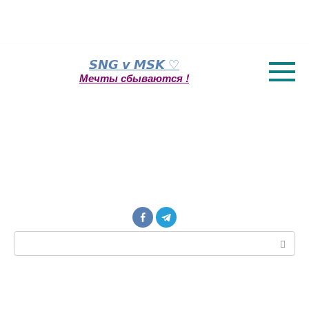
Перейти
𝙎𝙉𝙂 𝙫 𝙈𝙎𝙆 ♡
к
Мечты сбываются !
контенту
Поиск: