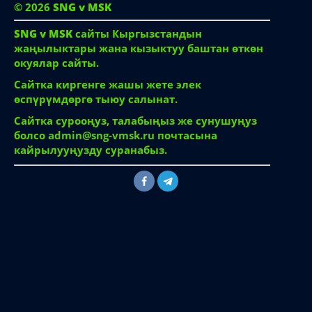
© 2026
SNG v MSK
SNG v MSK
сайты Кыргызстандын
жаңылыктары жана кызыктуу баштан өткөн
окуялар сайты.
Сайтка киргенге жашы жете элек
өспүрүмдөргө тыюу салынат.
Сайтка сурооңуз, талабыңыз же сунушуңуз
болсо
admin@sng-vmsk.ru
почтасына
кайрылууңузду суранабыз.