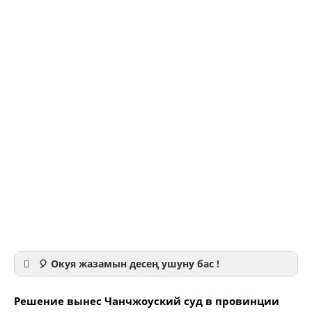
🎈 Окуя жазамын десең ушуну бас !
Решение вынес Чанчжоуский суд в провинции