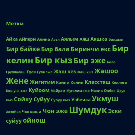
Метки
Аялым
Аяшка
Айка
Айпери
Аяш
Алина
Балдыз
Асел
Бир
Бир байке
Биринчи екс
Бир бала
Бир кыз
келин
Бир эже
Боло
Жашоо
Жаш кез
Гуля
Группалаш
Жаш кыз
Гуля эже
Жене
Жигитим
Классташ
Кайни
Келин
Коллега
Куйоом
Назик
Озбек
Кошуна эже
Майрам
Мугалим эже
Орус
Укмуш
Сойку
Суйуу
Узбечка
Сулуу кыз
кыз
Шумдук
Чон эже
Эски
Чон киши
Хозяйка
ойнош
суйуу