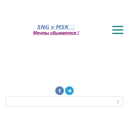
Перейти
𝙎𝙉𝙂 𝙫 𝙈𝙎𝙆 ♡
к
Мечты сбываются !
контенту
Поиск: