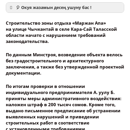
🎈 Окуя жазамын десең ушуну бас !
Строительство зоны отдыха «Маржан Апа»
на улице Чычкантай в селе Кара-Сай Таласской
области начато с нарушением требований
законодательства.
Ваше имя
По данным Минстроя, возведение объекта велось
без градостроительного и архитектурного
Название сообщения
заключения, а также без утвержденной проектной
документации.
Опубликовать контент
По итогам проверки в отношении
индивидуального предпринимателя А. уулу Б.
приняты меры административного воздействия:
наложен штраф в 200 тысяч сомов. Кроме того,
выдано письменное предписание об устранении
выявленных нарушений и приведении
строительных работ в соответствие
с установленными требованиями.