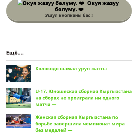
Окуя жазуу
бөлүмү. ❤️
Ушул кнопканы бас !
Ещё….
Колокодо шамал уруп жатты
U-17. Юношеская сборная Кыргызстана
на сборах не проиграла ни одного
матча —
Женская сборная Кыргызстана по
борьбе завершила чемпионат мира
без медалей —