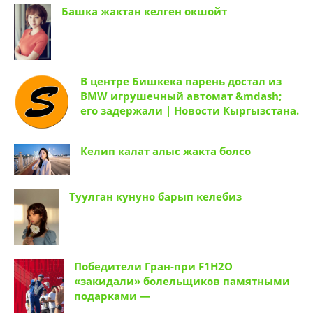
Башка жактан келген окшойт
В центре Бишкека парень достал из
BMW игрушечный автомат &mdash;
его задержали | Новости Кыргызстана.
Келип калат алыс жакта болсо
Туулган кунуно барып келебиз
Победители Гран-при F1H2O
«закидали» болельщиков памятными
подарками —