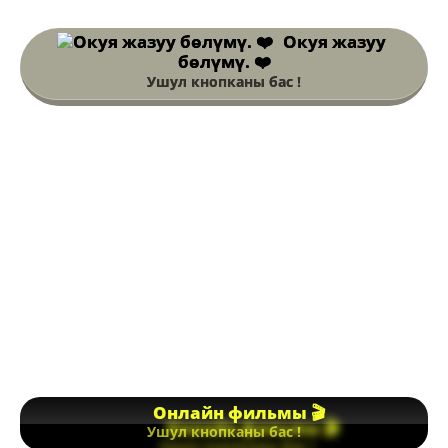
Окуя жазуу
бөлүмү. ❤️
Ушул кнопканы бас !
Онлайн фильмы 🎬
Ушул кнопканы бас !