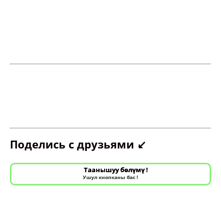
Поделись с друзьями ↙️
Таанышуу бөлүмү !
Ушул кнопканы бас !