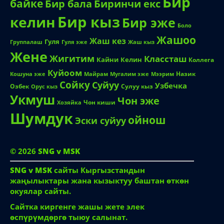
Бир
байке
Биринчи екс
Бир бала
Бир кыз
келин
Бир эже
Боло
Жашоо
Жаш кез
Гуля
Группалаш
Жаш кыз
Гуля эже
Жене
Жигитим
Классташ
Кайни
Келин
Коллега
Куйоом
Назик
Кошуна эже
Майрам
Мугалим эже
Мээрим
Сойку
Суйуу
Узбечка
Озбек
Сулуу кыз
Орус кыз
Укмуш
Чон эже
Чон киши
Хозяйка
Шумдук
ойнош
Эски суйуу
© 2026
SNG v MSK
SNG v MSK
сайты Кыргызстандын
жаңылыктары жана кызыктуу баштан өткөн
окуялар сайты.
Сайтка киргенге жашы жете элек
өспүрүмдөргө тыюу салынат.