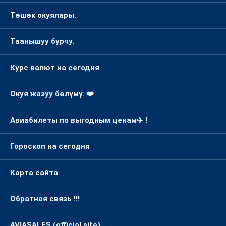
Төшөк окуялары.
Таанышуу бурчу.
Курс валют на сегодня
Окуя жазуу бөлүмү. ❤️
Авиабилеты по выгодным ценам✈️ !
Гороскоп на сегодня
Карта сайта
Обратная связь !!!
AVIASALES (official site)