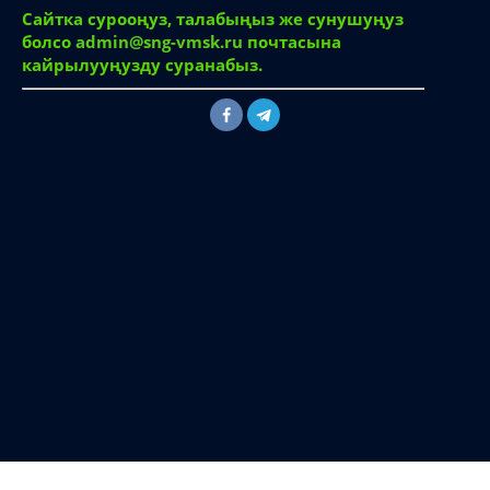
Сайтка сурооңуз, талабыңыз же сунушуңуз
болсо
admin@sng-vmsk.ru
почтасына
кайрылууңузду суранабыз.