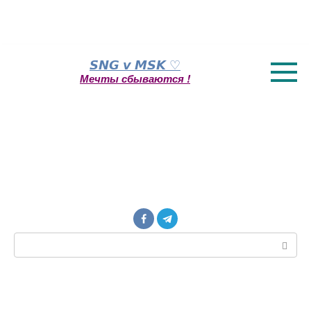
Перейти
𝙎𝙉𝙂 𝙫 𝙈𝙎𝙆 ♡
к
Мечты сбываются !
контенту
Поиск: