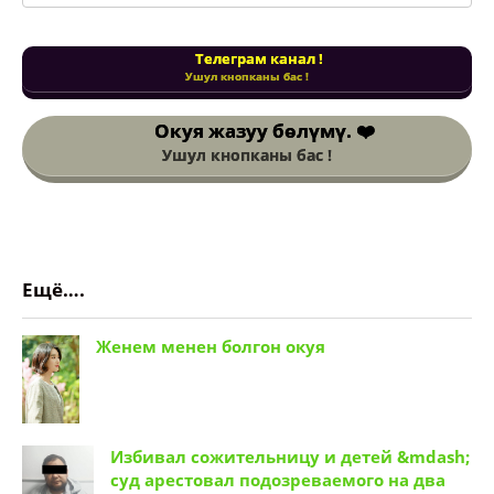
Телеграм канал !
Ушул кнопканы бас !
Окуя жазуу бөлүмү. ❤️
Ушул кнопканы бас !
Ещё….
Женем менен болгон окуя
Избивал сожительницу и детей &mdash;
суд арестовал подозреваемого на два