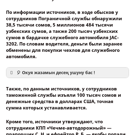
По информации источников, в ходе обысков у
сотрудников Пограничной службы обнаружили
38,5 тысячи сомов, 5 миллионов 484 тысячи
узбекских сумов, а также 200 тысяч узбекских
сумов в бардачке служебного автомобиля JAC-
3202. По словам водителя, деньги были заранее
обменены для покупки чехлов для служебного
автомобиля.
🎈 Окуя жазамын десең ушуну бас !
Также, по данным источников, у сотрудников
таможенной службы изъяли 100 тысяч сомов и
денежные средства в долларах США, точная
сумма которых устанавливается.
Ваше имя
Кроме того, источники утверждают, что
сотрудники КПП «Чечме-автодорожный» —
Название сообщения
прапорщик С. Н. и ефрейтор Р. Б. — якобы попали