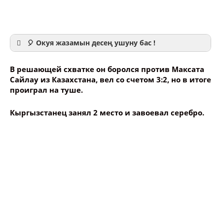
В решающей схватке он боролся против Максата
Сайлау из Казахстана, вел со счетом 3:2, но в итоге
проиграл на туше.
Ваше имя
Кыргызстанец занял 2 место и завоевал серебро.
Название сообщения
Опубликовать контент
Эта медаль для Кыргызстана восьмой по счету на
турнире — 3 золотых и 5 серебряных.