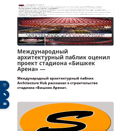
Новости о спорте.
Международный
архитектурный паблик оценил
проект стадиона «Бишкек
Арена» —
Международный архитектурный паблик
Architecture Hub рассказал о строительстве
стадиона «Бишкек Арена».
♡
✎
Новости о спорте.
✉
Вылет таэквондистов сорвался
из-за ненадлежащим образом
оформленных авиабилетов, —
Госагентство спорта