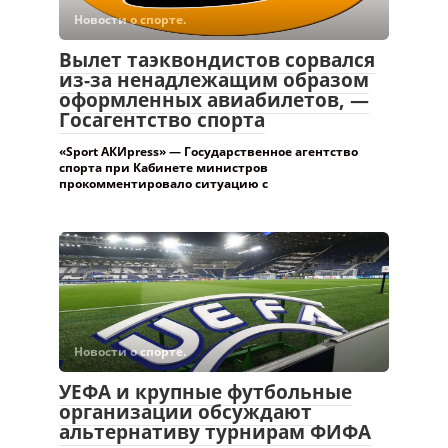
«Sport АКИpress» — Государственное агентство
спорта при Кабинете министров
прокомментировало ситуацию с
Новости о спорте.
УЕФА и крупные футбольные
организации обсуждают
альтернативу турнирам ФИФА
—
Союз европейских футбольных ассоциаций (УЕФА),
Азиатская конфедерация футбола (AFC) и