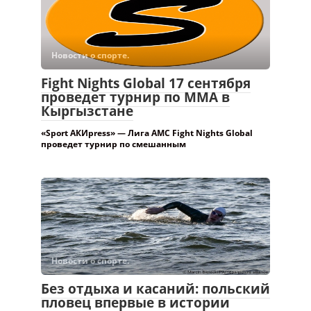
проведет турнир по ММА в
Кыргызстане
«Sport АКИpress» — Лига AMC Fight Nights Global
проведет турнир по смешанным
Новости о спорте.
Без отдыха и касаний: польский
пловец впервые в истории
переплыл Балтику —
08:40, 04 августа 2026, Бишкек — 24.kg, Айбек
СУЛТАНОВ Польский