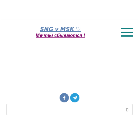
Перейти
𝙎𝙉𝙂 𝙫 𝙈𝙎𝙆 ♡
к
Мечты сбываются !
контенту
Поиск: