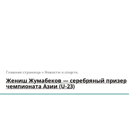
Главная страница
»
Новости о спорте.
Жениш Жумабеков — серебряный призер
чемпионата Азии (U-23)
Кыргызстанец выступал в весовой категории до
87 кг, где всего были заявлены 4 спортсмена,
который боролись между собой в круг.