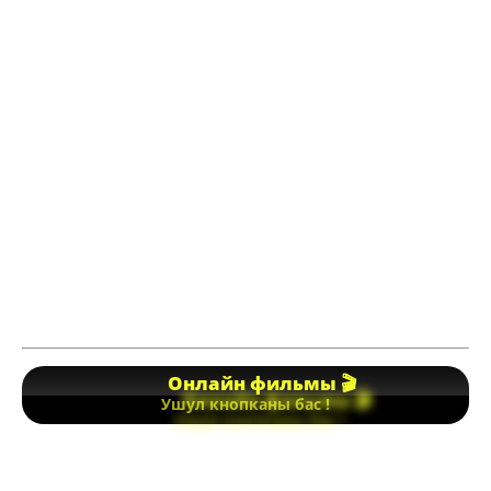
Онлайн фильмы 🎬
Ушул кнопканы бас !
Вам также может быть интересно...