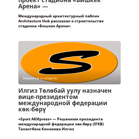
Новости о спорте.
Илгиз Төлөбай уулу назначен
вице-президентом
международной федерации
көк-бөрү
«Sport АКИpress» — Решением президента
международной федерации көк-бөрү (IFKB)
Талантбека Кенжеева Илгиз