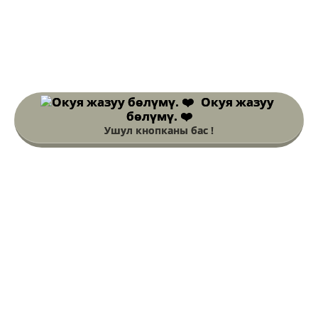
Окуя жазуу
бөлүмү. ❤️
Ушул кнопканы бас !