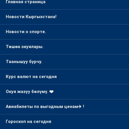
Төшөк окуялары.
Таанышуу бурчу.
Курс валют на сегодня
Окуя жазуу бөлүмү. ❤️
Авиабилеты по выгодным ценам✈️ !
Гороскоп на сегодня
Карта сайта
Обратная связь !!!
AVIASALES (official site)