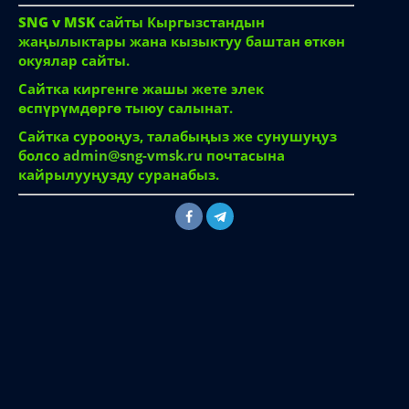
Сайтка сурооңуз, талабыңыз же сунушуңуз
болсо
admin@sng-vmsk.ru
почтасына
кайрылууңузду суранабыз.