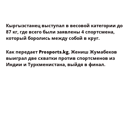
Как передает
Prosports.kg
, Жениш Жумабеков
выиграл две схватки против спортсменов из
Индии и Туркменистана, выйдя в финал.
🎈 Окуя жазамын десең ушуну бас !