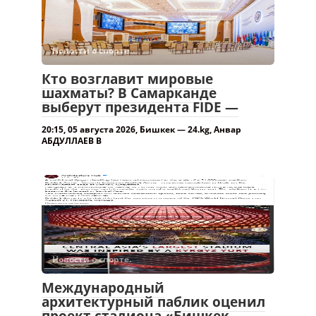
выберут президента FIDE —
20:15, 05 августа 2026, Бишкек — 24.kg, Анвар
АБДУЛЛАЕВ В
Новости о спорте.
Международный
архитектурный паблик оценил
проект стадиона «Бишкек
Арена» —
Международный архитектурный паблик
Architecture Hub рассказал о строительстве
стадиона «Бишкек Арена».