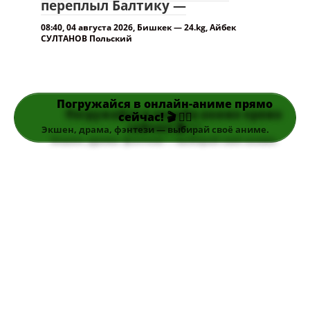
Погружайся в онлайн-аниме прямо
сейчас! 🎬 👆🏻
Экшен, драма, фэнтези — выбирай своё аниме.
Поиск по сайту….