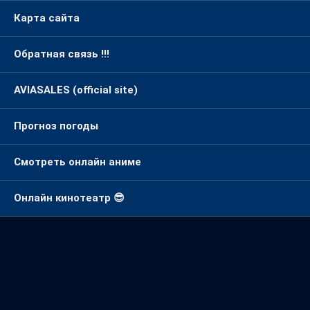
Прогноз погоды
Смотреть онлайн аниме
Онлайн кинотеатр 😎
Метки
Бир
Аялым
Аяшка
Айка
Айпери
Аяш
Алина
Балдыз