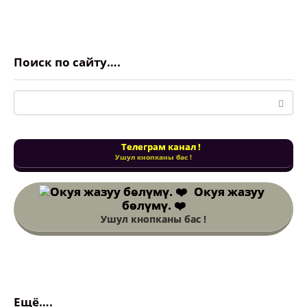
Поиск:
Телеграм канал !
Ушул кнопканы бас !
Окуя жазуу
бөлүмү. ❤️
Ушул кнопканы бас !
Ещё….
После удара током ребенка у здания
суда в Бишкеке возбуждено дело |
Новости Кыргызстана.
Блогера арестовали на трое суток за