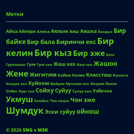
Бир
байке
Биринчи екс
Бир бала
Бир кыз
келин
Бир эже
Боло
Жашоо
Жаш кез
Гуля
Группалаш
Жаш кыз
Гуля эже
Жене
Жигитим
Классташ
Кайни
Келин
Коллега
Куйоом
Назик
Кошуна эже
Майрам
Мугалим эже
Мээрим
Сойку
Суйуу
Узбечка
Озбек
Сулуу кыз
Орус кыз
Укмуш
Чон эже
Чон киши
Хозяйка
Шумдук
ойнош
Эски суйуу
© 2026
SNG v MSK
SNG v MSK
сайты Кыргызстандын
жаңылыктары жана кызыктуу баштан өткөн
окуялар сайты.
Сайтка киргенге жашы жете элек
өспүрүмдөргө тыюу салынат.