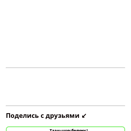
Поделись с друзьями ↙️
Таанышуу бөлүмү !
Ушул кнопканы бас !