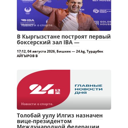
боксерский зал IBA —
17:12, 04 августа 2026, Бишкек — 24.kg, Турдубек
АЙГЫРОВ В
Новости о спорте.
Толобай уулу Илгиз назначен
вице-президентом
Международной федерации
кок-бору —
18:27, 04 августа 2026, Бишкек — 24.kg, Тилебалды
ТУКУЕВА Толобай