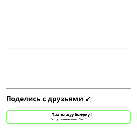
Поделись с друзьями ↙️
Таанышуу бөлүмү !
Ушул кнопканы бас !