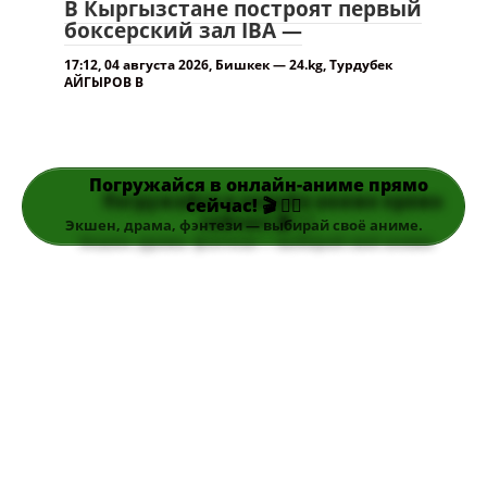
В Кыргызстане построят первый
боксерский зал IBA —
17:12, 04 августа 2026, Бишкек — 24.kg, Турдубек
АЙГЫРОВ В
Погружайся в онлайн-аниме прямо
сейчас! 🎬 👆🏻
Экшен, драма, фэнтези — выбирай своё аниме.