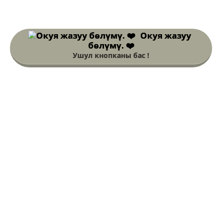
Окуя жазуу
бөлүмү. ❤️
Ушул кнопканы бас !