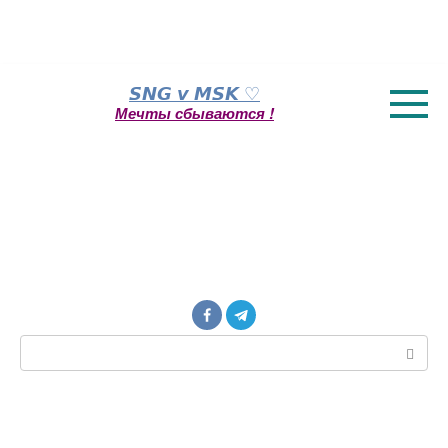
Перейти
𝙎𝙉𝙂 𝙫 𝙈𝙎𝙆 ♡
к
Мечты сбываются !
контенту
Поиск: