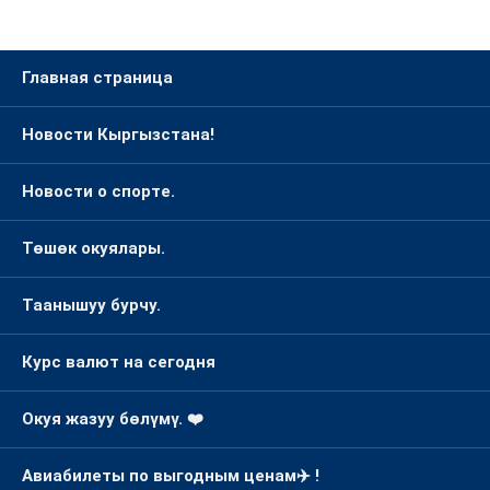
Главная страница
Новости Кыргызстана!
Новости о спорте.
Төшөк окуялары.
Таанышуу бурчу.
Курс валют на сегодня
Окуя жазуу бөлүмү. ❤️
Авиабилеты по выгодным ценам✈️ !