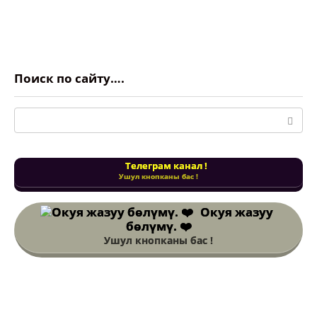
Поиск по сайту….
Поиск:
Телеграм канал !
Ушул кнопканы бас !
Окуя жазуу
бөлүмү. ❤️
Ушул кнопканы бас !