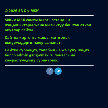
© 2026
SNG v MSK
SNG v MSK
сайты Кыргызстандын
жаңылыктары жана кызыктуу баштан өткөн
окуялар сайты.
Сайтка киргенге жашы жете элек
өспүрүмдөргө тыюу салынат.
Сайтка сурооңуз, талабыңыз же сунушуңуз
болсо
admin@sng-vmsk.ru
почтасына
кайрылууңузду суранабыз.