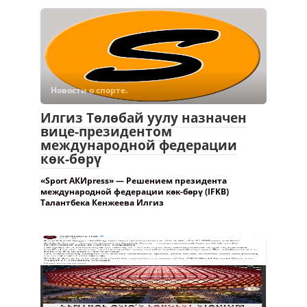
Новости о спорте.
Илгиз Төлөбай уулу назначен
вице-президентом
международной федерации
көк-бөрү
«Sport АКИpress» — Решением президента
международной федерации көк-бөрү (IFKB)
Талантбека Кенжеева Илгиз