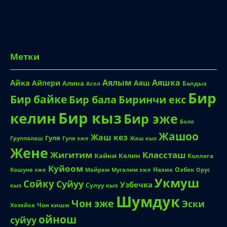
Метки
Аялым
Аяшка
Айка
Айпери
Аяш
Алина
Балдыз
Асел
Бир
Бир байке
Биринчи екс
Бир бала
Бир кыз
келин
Бир эже
Боло
Жашоо
Жаш кез
Гуля
Группалаш
Жаш кыз
Гуля эже
Жене
Жигитим
Классташ
Кайни
Келин
Коллега
Куйоом
Назик
Озбек
Кошуна эже
Майрам
Мугалим эже
Орус
Укмуш
Сойку
Суйуу
Узбечка
Сулуу кыз
кыз
Шумдук
Чон эже
Эски
Чон киши
Хозяйка
ойнош
суйуу