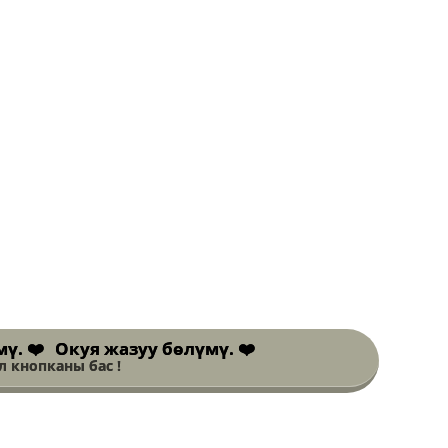
Окуя жазуу бөлүмү. ❤️
 кнопканы бас !