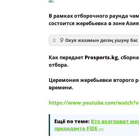
В рамках отборочного раунда чем
состоится жеребьевка в зоне Азия
🎈 Окуя жазамын десең ушуну бас 
Как передает
Prosports.kg
, сборн
отбора.
Ваше имя
Церемония жеребьевки второго ра
времени.
Название сообщения
https://www.youtube.com/watch?v
Опубликовать контент
Ещё по теме:
Кто возглавит м
президента FIDE —