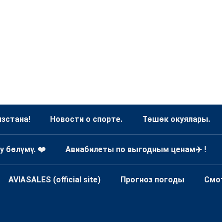
зстана!
Новости о спорте.
Төшөк окуялары.
у бөлүмү. ❤️
Авиабилеты по выгодным ценам✈️ !
AVIASALES (official site)
Прогноз погоды
Смо