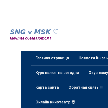
Перейти
к
𝙎𝙉𝙂 𝙫 𝙈𝙎𝙆 ♡
контенту
Мечты сбываются !
Главная страница
Новости Кыргы
Курс валют на сегодня
Окуя жазу
Карта сайта
Обратная связь !!!
Онлайн кинотеатр 😎