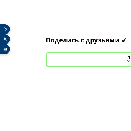
♡
Поделись с друзьями ↙️
✎
✉
Т
Уш