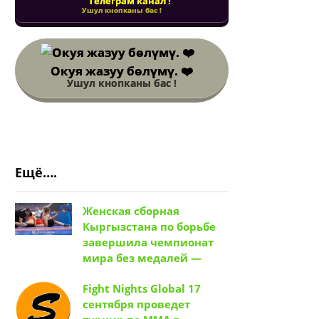
Телеграм канал !
Ушул кнопканы бас !
Окуя жазуу бөлүмү. ❤️
Ушул кнопканы бас !
Ещё….
Женская сборная
Кыргызстана по борьбе
завершила чемпионат
мира без медалей —
Fight Nights Global 17
сентября проведет