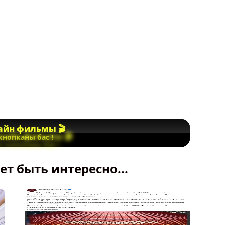
йн фильмы 🎬
кнопканы бас !
т быть интересно...