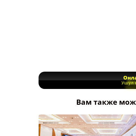
Онла
Ушул 
Вам также може