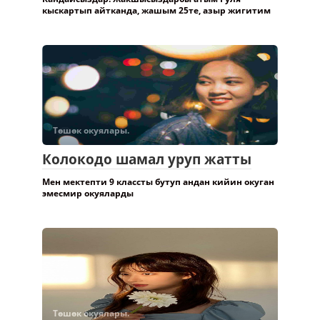
кыскартып айтканда, жашым 25те, азыр жигитим
Төшөк окуялары.
Колокодо шамал уруп жатты
Мен мектепти 9 классты бутуп андан кийин окуган
эмесмир окуяларды
Төшөк окуялары.