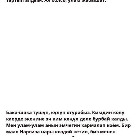
тартып алдым. Ал болсо, улам жабышат.
Бака-шака түшүп, күлүп отурабыз. Кимдин колу
каерде экенине эч ким көңүл деле бурбай калды.
Мен улам-улам анын эмчегин кармалап коём. Бир
маал Наргиза нары көздөй кетип, биз менен