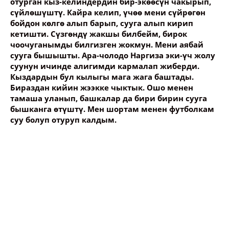
отурган кыз-келиндердин бир-экөөсүн чакырып,
сүйлөшүштү. Кайра келип, үчөө мени сүйрөгөн
бойдон көлгө алып барып, сууга алып кирип
кетишти. Сүзгөндү жакшы билбейм, бирок
чоочуганымды билгизген жокмун. Мени аябай
сууга бышышты. Ара-чолодо Наргиза эки-үч жолу
суунун ичинде алигимди кармалап жиберди.
Кыздардын бул кылыгы мага жага баштады.
Бираздан кийин жээкке чыктык. Ошо менен
тамаша уланып, башкалар да бири бирин сууга
бышканга өтүштү. Мен шортам менен футболкам
суу болуп отуруп калдым.