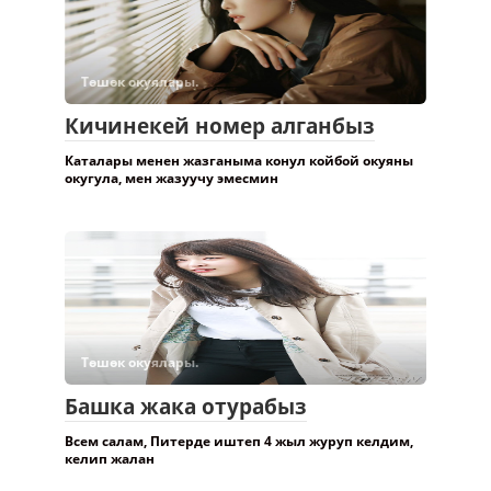
Төшөк окуялары.
Кичинекей номер алганбыз
Каталары менен жазганыма конул койбой окуяны
окугула, мен жазуучу эмесмин
Төшөк окуялары.
Башка жака отурабыз
Всем салам, Питерде иштеп 4 жыл журуп келдим,
келип жалан