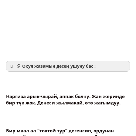
🎈 Окуя жазамын десең ушуну бас !
Наргиза арык-чырай, аппак болчу. Жан жеринде
бир түк жок. Денеси жылмакай, өтө жагымдуу.
Ваше имя
Название сообщения
Бир маал ал “токтой тур” дегенсип, ордунан