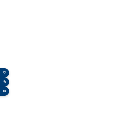
♡
✎
✉