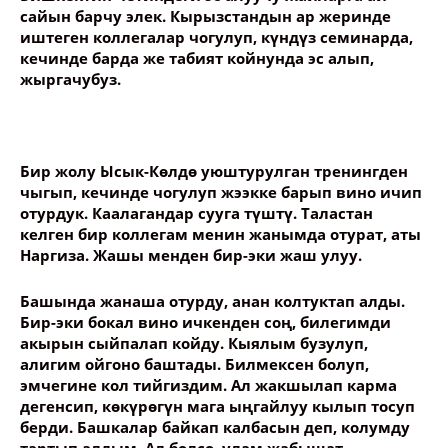
сайын барчу элек. Кырызстандын ар жеринде
иштеген коллегалар чогулуп, күндүз семинарда,
кечинде барда же табият койнунда эс алып,
жыргачубуз.
Бир жолу Ысык-Көлдө уюштурулган тренингден
чыгып, кечинде чогулуп жээкке барып вино ичип
отурдук. Каалагандар сууга түштү. Таластан
келген бир коллегам менин жанымда отурат, аты
Наргиза. Жашы менден бир-эки жаш улуу.
Башында жанаша отурду, анан колтуктап алды.
Бир-эки бокал вино ичкенден соң, билегимди
акырын сыйпалап койду. Кыялым бузулуп,
алигим ойгоно баштады. Билмексен болуп,
эмчегине кол тийгиздим. Ал жакшылап карма
дегенсип, көкүрөгүн мага ыңгайлуу кылып тосуп
берди. Башкалар байкап калбасын деп, колумду