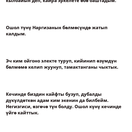
кылбайын деп, кайра эркелете өбө баштадым.
Ошол түнү Наргизанын бөлмөсүндө жатып
калдым.
Эч ким ойгоно электе туруп, кийинип өзүмдүн
бөлмөмө келип жуунуп, тамактанганы чыктык.
Кечинде биздин кайфты бузуп, дубалды
дүкүлдөткөн адам ким экенин да билбейм.
Негизгиси, өзгөчө түн болду. Ошол күнү кечинде
үйгө кайттык.