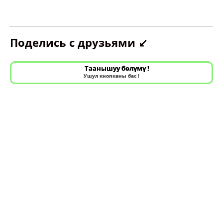
Поделись с друзьями ↙️
Таанышуу бөлүмү !
Ушул кнопканы бас !