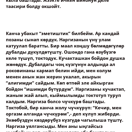
кыла баштады. Жээкте ичкен винонун деле
таасири болду окшойт.
Канча убакыт “эметиштик” билбейм. Ар кандай
позаны сынап көрдүк. Наргизанын үнү улам
катуулап баратты. Бир маал коңшу бөлмөдөгүлөр
дубалды дүкүлдөтүштү. Ошондо гана өзүбүзгө
келе түшүп, токтодук. Кучакташкан бойдон душка
жөнөдүк. Дубалдагы чоң күзгүнүн алдында ал
роковинаны кармап белин ийди, мен колум
менен анын жан жерин укалап, акырын
“алигимди” сайдым. Көп өтпөй эле айкырган
бойдон “ишимди бүтүрдүм”. Наргизаны кучактап,
жаным жай алып, кыймылымды токтотуп туруп
калдым. Наргиза болсо чүчкүрө баштады.
Токтобой, бир канча жолу чүчкүрүп: “Кечир, мен
оргазм алганда чүчкүрөм”,- деп күлүп жиберди.
Экөөбүздүн көздөрүбүз күзгүдө чагылыша түштү.
Наргиза уялгансыды. Мен аны ыңгайсыз