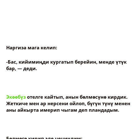
Наргиза мага келип:
-Бас, кийимиңди кургатып берейин, менде үтүк
бар, — деди.
Экөөбүз
отелге кайтып, анын бөлмөсүнө кирдик.
Жеткиче мен ар нерсени ойлоп, бүгүн түнү менен
аны айкырта имерип чыгам деп пландадым.
Бөлмөгө кирип эле чечиндим: