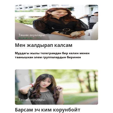
Төшөк окуялары.
Мен жалдырап калсам
Мурдагы жылы телеграмдан бир келин менен
таанышкан элем группалардын биринен
Төшөк окуялары.
Барсам эч ким корунбойт