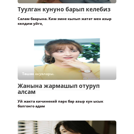
Туулган кунуно барып келебиз
Салам баарына. Ким эмне кылып жатат мен азыр
келдим уйго,
Төшөк окуялары.
Жанына жармашып отуруп
алсам
Уй жакта кичинекей парк бар азыр кун ысык
болгонго адам