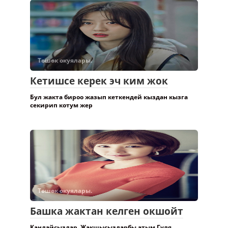
Төшөк окуялары.
Кетишсе керек эч ким жок
Бул жакта бироо жазып кеткендей кыздан кызга
секирип котум жер
Төшөк окуялары.
Башка жактан келген окшойт
Кандайсыздар. Жакшысыздарбы атым Гуля