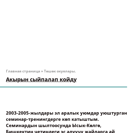
Главная страница
»
Төшөк окуялары.
Акырын сыйпалап койду
2003-2005-жылдары эл аралык уюмдар уюштурган
семинар-тренингдерге көп катыштым.
Семинардын шылтоосунда Ысык-Көлгө,
Бишкектин четиндеги эс алуучу жайларга ай