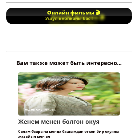
Онлайн фильмы 🎬
Ушул кнопканы бас !
Вам также может быть интересно...
Төшөк окуялары.
Женем менен болгон окуя
Салам баарына менда башымдан откон Бир окуяны
жазайын мен ал