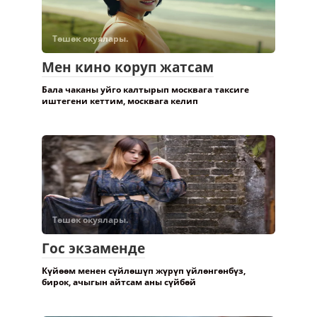
Төшөк окуялары.
Мен кино коруп жатсам
Бала чаканы уйго калтырып москвага таксиге
иштегени кеттим, москвага келип
Төшөк окуялары.
Гос экзаменде
Күйөөм менен сүйлөшүп жүрүп үйлөнгөнбүз,
бирок, ачыгын айтсам аны сүйбөй