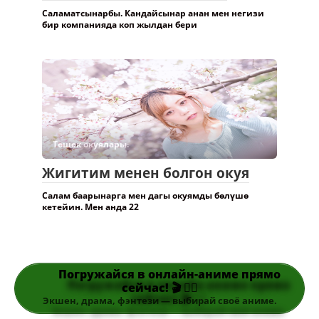
Саламатсынарбы. Кандайсынар анан мен негизи
бир компанияда коп жылдан бери
Төшөк окуялары.
Жигитим менен болгон окуя
Салам баарынарга мен дагы окуямды бөлүшө
кетейин. Мен анда 22
Погружайся в онлайн-аниме прямо
сейчас! 🎬 👆🏻
Экшен, драма, фэнтези — выбирай своё аниме.