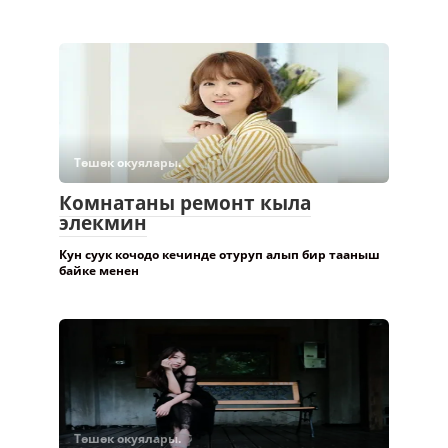
Төшөк окуялары.
Комнатаны ремонт кыла
элекмин
Кун суук кочодо кечинде отуруп алып бир тааныш
байке менен
Төшөк окуялары.