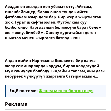
Арадан он жылдан көп убакыт өттү. Айтсам,
ишенбейсиңер, бирок ошол түндө кийген
футболкам азыр деле бар. Бир жери жыртылган
жок. Турат шкафты ээлеп. Футболкам суу
болбогондо, Наргизанын бөлмөсүнө барат белем
же жокпу, билбейм. Ошону кургатайын деген
шылтоо менен жыргалга батпадыкпы.
Андан кийин Наргизаны Бишкекте бир канча
жолу семинарларда көрдүм, бирок көлдөгүдөй
мүмкүнчүлүк болбоду. Ыңгайын тапсам, аны дагы
көбүрөөк чүчкүртүп жыргалга батырмакмын…
Ещё по теме:
Женем менен болгон окуя
Реклама