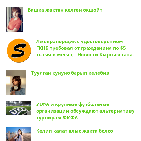
Башка жактан келген окшойт
Лжепрапорщик с удостоверением
ГКНБ требовал от гражданина по $5
тысяч в месяц | Новости Кыргызстана.
Туулган кунуно барып келебиз
УЕФА и крупные футбольные
организации обсуждают альтернативу
турнирам ФИФА —
Келип калат алыс жакта болсо