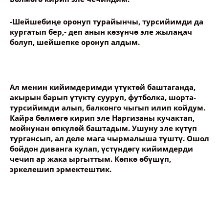
-Шейшебиңе оронуп турайынчы, турсийимди да
кургатып бер,- деп анын көзүнчө эле жылаңач
болуп, шейшепке оронуп алдым.
Ал менин кийимдеримди үтүктөй баштаганда,
акырын барып үтүктү сууруп, футболка, шорта-
турсийимди алып, балконго чыгып илип койдум.
Кайра бөлмөгө кирип эле Наргизаны кучактап,
мойнунан өпкүлөй баштадым. Ушуну эле күтүп
тургансып, ал деле мага чырмалыша түштү. Ошол
бойдон диванга кулап, үстүндөгү кийимдерди
чечип ар жака ыргыттым. Көпкө өбүшүп,
эркелешип эрмектештик.