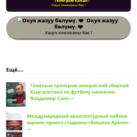
Телеграм канал !
Ушул кнопканы бас !
Окуя жазуу
бөлүмү. ❤️
Ушул кнопканы бас !
Ещё….
Главным тренером юношеской сборной
Кыргызстана по футболу назначен
Владимир Сало —
Международный архитектурный паблик
оценил проект стадиона «Бишкек Арена»
—