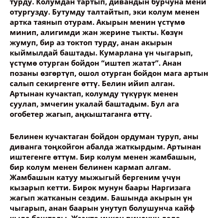
турду. Колумдан тартып, дивандын бурчуна мени
Опубликовать контент
отургузду. Бутумду талтайтып, эки колум менен
артка таянып отурам. Акырын менин үстүмө
минип, алигимди жан жерине тыкты. Көзүн
жумуп, бир аз токтоп турду, анан акырын
кыймылдай баштады. Кумарлана үн чыгарып,
үстүмө отурган бойдон “иштеп жатат”. Анан
позаны өзгөртүп, ошол отурган бойдон мага артын
салып секиргенге өттү. Белин ийип алган.
Артынан кучактап, колумду түкүрүк менен
суулап, эмчегин укалай баштадым. Бул ага
огобетер жагып, аңкыштаганга өттү.
Белинен кучактаган бойдон ордуман туруп, аны
диванга тоңкойгон абалда жаткырдым. Артынан
иштегенге өттүм. Бир колум менен жамбашын,
бир колум менен белинен кармап алгам.
Жамбашын катуу мыжыгый бергеним үчүн
кызарып кетти. Бирок мунун баары Наргизага
жагып жатканын сездим. Башында акырын үн
чыгарып, анан баарын унутуп болушунча кайф