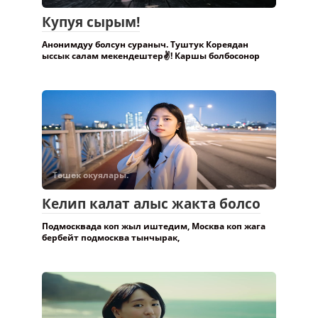
Купуя сырым!
Анонимдуу болсун сураныч. Туштук Кореядан
ыссык салам мекендештер✌️! Каршы болбосонор
Төшөк окуялары.
Келип калат алыс жакта болсо
Подмосквада коп жыл иштедим, Москва коп жага
бербейт подмосква тынчырак,