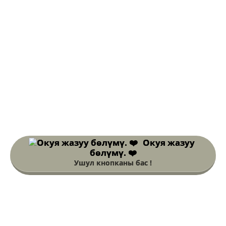
Окуя жазуу
бөлүмү. ❤️
Ушул кнопканы бас !