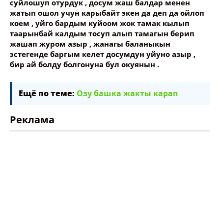
суйлошуп отурдук , досум жаш балдар менен
жатып ошол учун карыбайт экен да деп да ойлоп
коем , уйго бардым куйоом жок тамак кылып
таарынбай калдым тосуп алып тамагын берип
жашап журом азыр , жанагы баланыкын
эстегенде баргым келет досумдун уйуно азыр ,
бир ай болду болгонуна бул окуянын .
Ещё по теме:
Озу башка жакты карап
Реклама