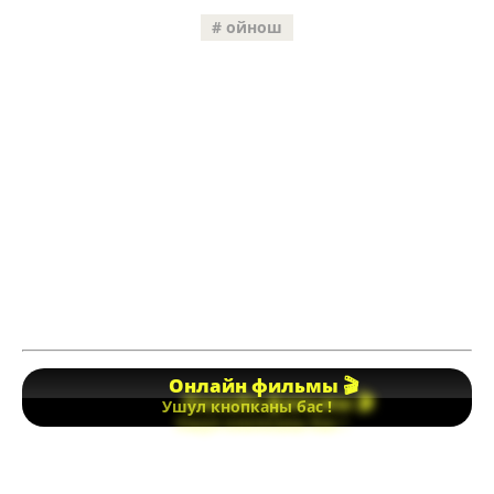
ойнош
Онлайн фильмы 🎬
Ушул кнопканы бас !