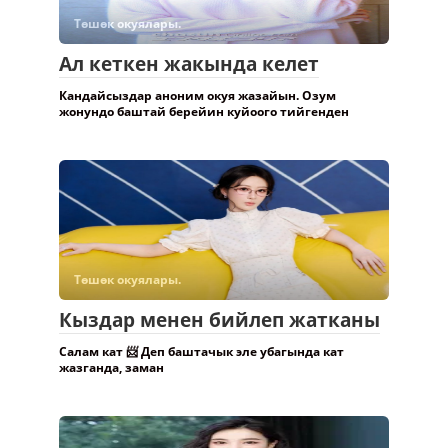
Төшөк окуялары.
Ал кеткен жакында келет
Кандайсыздар аноним окуя жазайын. Озум
жонундо баштай берейин куйоого тийгенден
Төшөк окуялары.
Кыздар менен бийлеп жатканы
Салам кат 📨 Деп баштачык эле убагында кат
жазганда, заман