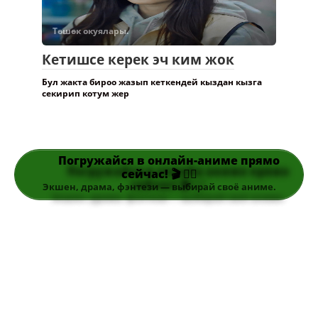
Төшөк окуялары.
Кетишсе керек эч ким жок
Бул жакта бироо жазып кеткендей кыздан кызга
секирип котум жер
Погружайся в онлайн-аниме прямо
сейчас! 🎬 👆🏻
Экшен, драма, фэнтези — выбирай своё аниме.