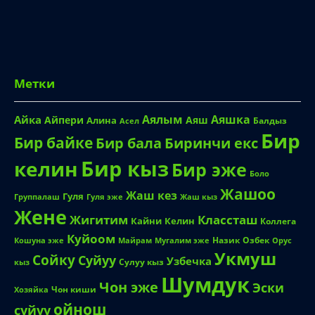
Метки
Аялым
Аяшка
Айка
Айпери
Аяш
Алина
Балдыз
Асел
Бир
Бир байке
Биринчи екс
Бир бала
Бир кыз
келин
Бир эже
Боло
Жашоо
Жаш кез
Гуля
Группалаш
Жаш кыз
Гуля эже
Жене
Жигитим
Классташ
Кайни
Келин
Коллега
Куйоом
Назик
Озбек
Кошуна эже
Майрам
Мугалим эже
Орус
Укмуш
Сойку
Суйуу
Узбечка
Сулуу кыз
кыз
Шумдук
Чон эже
Эски
Чон киши
Хозяйка
ойнош
суйуу