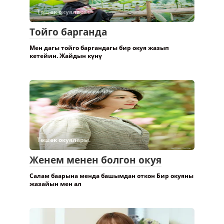
Төшөк окуялары.
Тойго барганда
Мен дагы тойго баргандагы бир окуя жазып
кетейин. Жайдын күнү
Төшөк окуялары.
Женем менен болгон окуя
Салам баарына менда башымдан откон Бир окуяны
жазайын мен ал