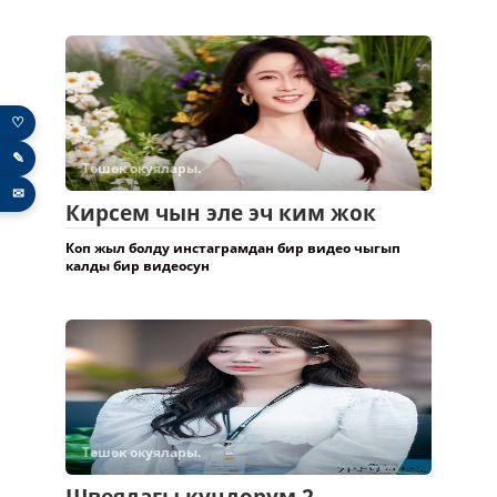
♡
✎
Төшөк окуялары.
✉
Кирсем чын эле эч ким жок
Коп жыл болду инстаграмдан бир видео чыгып
калды бир видеосун
Төшөк окуялары.
Швеядагы кундорум 2