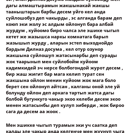
дагы алмаштырамын жакшынакай жакшы
Опубликовать контент
тааныштарын барбы десем уйго кел анда
суйлошобуз деп чакырды , эс алганда барам деп
коюп эки жолу эс алдым ойлонуп бара албай
журдум , куйоомо биро чалса эле эшике чыгып
кетет же жазышса наркы комнатага барып
жазышып журду , аларын эстеп выходнойдо
бардым Дилназ досума , кел отур озунор
жакшына суйлошуп жатасынарбы деп сурады
жок таарынып мен суйлобойм куйоом
кадимкидей эч нерсе болбогондой журот десем ,
бир жаш жигит бар мага келип турат сен
жакшына ойлон менин куйоом жок мага боло
берет сен ойлонуп айтсан , калганы оной эле уй
болунду ойлон деп аркага тартып жатса дагы
болбой бугункуго чакыр экоо келеби десем экоо
менен жатасынбы деп кулуп эиберди , жок бироо
сага да десем аа жоок .
Мен эшикке чыгып турамын эки уч саатка деп
калды эле чакыр анда келгенче мен жуунуп чыга