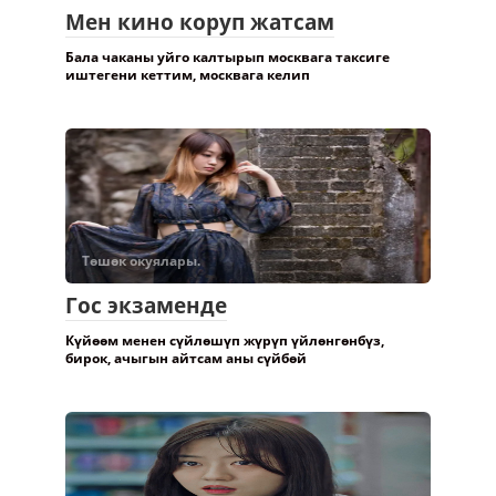
Мен кино коруп жатсам
Бала чаканы уйго калтырып москвага таксиге
иштегени кеттим, москвага келип
Төшөк окуялары.
Гос экзаменде
Күйөөм менен сүйлөшүп жүрүп үйлөнгөнбүз,
бирок, ачыгын айтсам аны сүйбөй