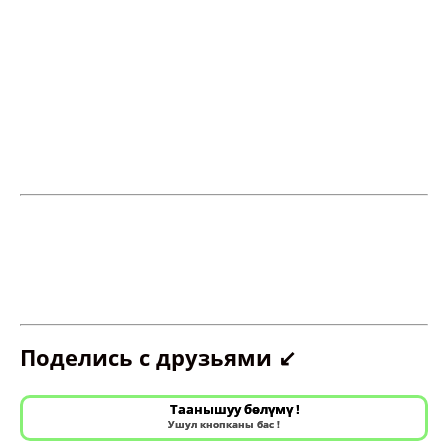
Поделись с друзьями ↙️
Таанышуу бөлүмү !
Ушул кнопканы бас !