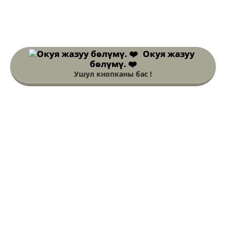
Окуя жазуу
бөлүмү. ❤️
Ушул кнопканы бас !