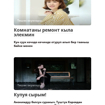
Төшөк окуялары.
Комнатаны ремонт кыла
элекмин
Кун суук кочодо кечинде отуруп алып бир тааныш
байке менен
Төшөк окуялары.
Купуя сырым!
Анонимдуу болсун сураныч. Туштук Кореядан