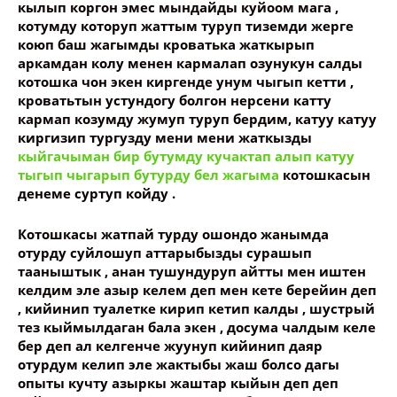
кылып коргон эмес мындайды куйоом мага ,
котумду которуп жаттым туруп тиземди жерге
коюп баш жагымды кроватька жаткырып
аркамдан колу менен кармалап озунукун салды
котошка чон экен киргенде унум чыгып кетти ,
кроватьтын устундогу болгон нерсени катту
кармап козумду жумуп туруп бердим, катуу катуу
киргизип тургузду мени мени жаткызды
кыйгачыман бир бутумду кучактап алып катуу
тыгып чыгарып бутурду бел жагыма
котошкасын
денеме суртуп койду .
Котошкасы жатпай турду ошондо жанымда
отурду суйлошуп аттарыбызды сурашып
тааныштык , анан тушундуруп айтты мен иштен
келдим эле азыр келем деп мен кете берейин деп
, кийинип туалетке кирип кетип калды , шустрый
тез кыймылдаган бала экен , досума чалдым келе
бер деп ал келгенче жуунуп кийинип даяр
отурдум келип эле жактыбы жаш болсо дагы
опыты кучту азыркы жаштар кыйын деп деп