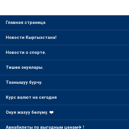
Главная страница
Новости Кыргызстана!
Новости о спорте.
Төшөк окуялары.
Таанышуу бурчу.
Курс валют на сегодня
Окуя жазуу бөлүмү. ❤️
Авиабилеты по выгодным ценам✈️ !