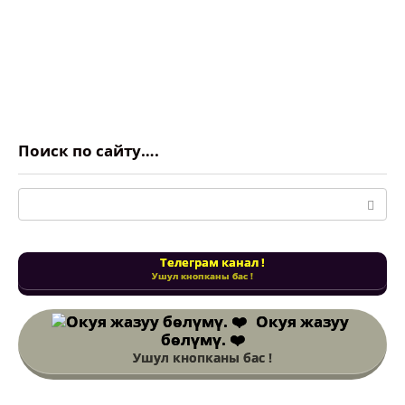
Поиск по сайту….
Поиск:
Телеграм канал !
Ушул кнопканы бас !
Окуя жазуу
бөлүмү. ❤️
Ушул кнопканы бас !