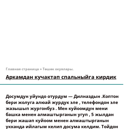
Главная страница
»
Төшөк окуялары.
Аркамдан кучактап спальныйга кирдик
Досумдун уйундо отурдум — Дилназдын .Коптон
бери жолуга алюай журдук эле , телефондон эле
жазышып жургонбуз . Мен куйоомдун мени
башка менен алмаштырганын угуп , 5 жылдан
бери жашап куйоом менен алмаштырганын
укканда ийлагым келип досума келдим. Тойдон