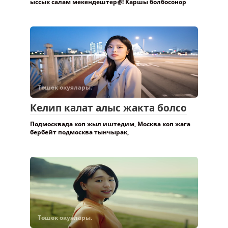
ыссык салам мекендештер✌️! Каршы болбосонор
Төшөк окуялары.
Келип калат алыс жакта болсо
Подмосквада коп жыл иштедим, Москва коп жага
бербейт подмосква тынчырак,
Төшөк окуялары.