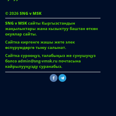
© 2026
SNG v MSK
SNG v MSK
сайты Кыргызстандын
жаңылыктары жана кызыктуу баштан өткөн
окуялар сайты.
Сайтка киргенге жашы жете элек
өспүрүмдөргө тыюу салынат.
Сайтка сурооңуз, талабыңыз же сунушуңуз
болсо
admin@sng-vmsk.ru
почтасына
кайрылууңузду суранабыз.