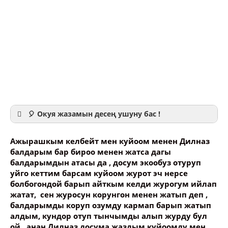
🎈 Окуя жазамын десең ушуну бас !
Ажырашкым келбейт мен куйоом менен Дилназ
балдарым бар бироо менен жатса дагы
балдарымдын атасы да , досум экообуз отуруп
уйго кеттим барсам куйоом журот эч нерсе
Ваше имя
болбогондой барып айткым келди журогум ийлап
жатат, сен журосун корунгон менен жатып деп ,
балдарымды коруп озумду кармап барып жатып
Название сообщения
алдым, кундор отуп тынчымды алып журду бул
ой , анан Дилназ досума жаздым куйоомду мен