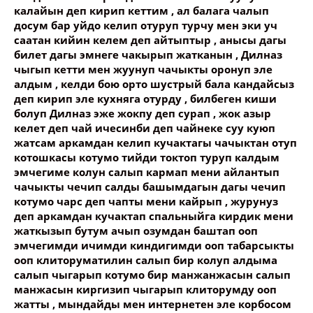
калайын деп кирип кеттим , ал балага чалып
досум бар уйдо келип отуруп турчу мен эки уч
саатан кийин келем деп айтыптыр , анысы дагы
билет дагы эмнеге чакырып жатканын , Дилназ
чыгып кетти мен жуунуп чачыкты оронуп эле
алдым , келди бою орто шустрый бала кандайсыз
деп кирип эле кухняга отурду , билбеген киши
болуп Дилназ эже жокпу деп сурап , жок азыр
келет деп чай ичесинби деп чайнеке суу куюп
жатсам аркамдан келип кучактагы чачыктан отуп
котошкасы котумо тийди токтоп туруп калдым
эмчегиме колун салып кармап мени айлантып
чачыкты чечип салды башымдагын дагы чечип
котумо чарс деп чапты мени кайрып , журунуз
деп аркамдан кучактап спальныйга кирдик мени
жаткызып бутум ачып озумдан баштап ооп
эмчегимди ичимди киндигимди ооп табарсыкты
ооп клиторуматилин салып бир колуп алдыма
салып чыгарып котумо бир манжанжасын салып
манжасын киргизип чыгарып клиторумду ооп
жатты , мындайды мен интернетен эле корбосом