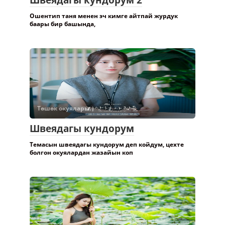
Ошентип таня менен эч кимге айтпай журдук
баары бир башында,
Төшөк окуялары.
Швеядагы кундорум
Темасын швеядагы кундорум деп койдум, цехте
болгон окуялардан жазайын коп