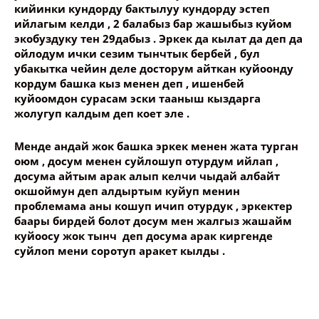
кийинки кундорду бактылуу кундорду эстеп
ийлагым келди , 2 балабыз бар жашыбыз куйом
экобуздуку тен 29дабыз . Эркек да кылат да деп да
ойлодум ички сезим тынчтык бербей , бул
убакытка чейин деле досторум айткан куйоонду
кордум башка кыз менен деп , ишенбей
куйоомдон сурасам эски тааныш кыздарга
жолугуп калдым деп коет эле .
Менде андай жок башка эркек менен жата турган
оюм , досум менен суйлошуп отурдум ийлап ,
досума айтым арак алып келчи чыдай албайт
окшоймун деп алдыртым куйуп менин
проблемама аны кошуп ичип отурдук , эркектер
баары бирдей болот досум мен жалгыз жашайм
куйоосу жок тынч деп досума арак киргенде
суйлоп мени соротуп аракет кылды .