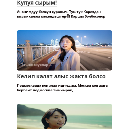
Купуя сырым!
Анонимдуу болсун сураныч. Туштук Кореядан
ыссык салам мекендештер✌️! Каршы болбосонор
Төшөк окуялары.
Келип калат алыс жакта болсо
Подмосквада коп жыл иштедим, Москва коп жага
бербейт подмосква тынчырак,