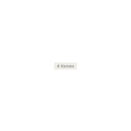
Келин