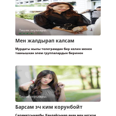
Төшөк окуялары.
Мен жалдырап калсам
Мурдагы жылы телеграмдан бир келин менен
таанышкан элем группалардын биринен
Төшөк окуялары.
Барсам эч ким корунбойт
Саламатсынарбы. Кандайсынар анан мен негизи