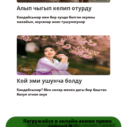
Алып чыгып келип отурду
Кандайсынар мен бир кундо болгон окуяны
жазайын, окусанар анан тушуносунор
Төшөк окуялары.
Кой эми ушунча болду
Кандайсынар? Мен силер менен дагы бир баштан
болуп откон окуя
Погружайся в онлайн-аниме прямо
сейчас! 🎬 👆🏻