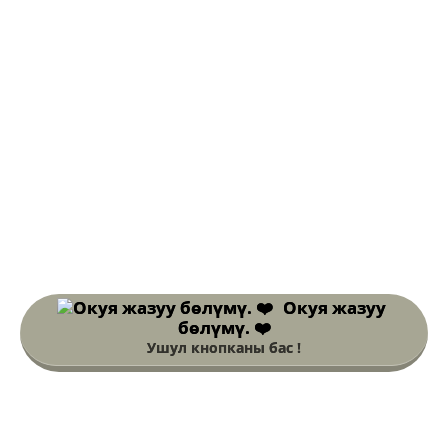
Окуя жазуу
бөлүмү. ❤️
Ушул кнопканы бас !