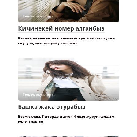
Төшөк окуялары.
Кичинекей номер алганбыз
Каталары менен жазганыма конул койбой окуяны
окугула, мен жазуучу эмесмин
Төшөк окуялары.
Башка жака отурабыз
Всем салам, Питерде иштеп 4 жыл журуп келдим,
келип жалан