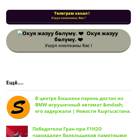
Телеграм канал !
Ушул кнопканы бас !
Окуя жазуу
бөлүмү. ❤️
Ушул кнопканы бас !
Ещё….
В центре Бишкека парень достал из
BMW игрушечный автомат &mdash;
его задержали | Новости Кыргызстана.
Победители Гран-при F1H2O
«закидали» болельщиков памятными