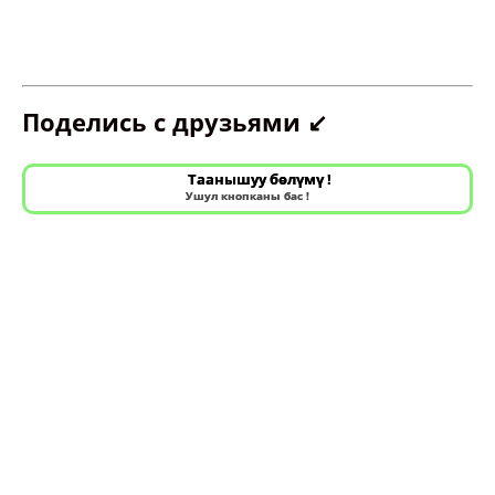
Поделись с друзьями ↙️
Таанышуу бөлүмү !
Ушул кнопканы бас !