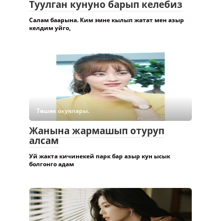
Туулган кунуно барып келебиз
Салам баарына. Ким эмне кылып жатат мен азыр
келдим уйго,
Төшөк окуялары.
Жанына жармашып отуруп
алсам
Уй жакта кичинекей парк бар азыр кун ысык
болгонго адам