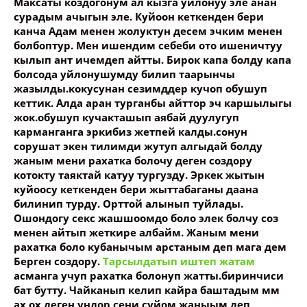
Максаты коздогонум ал кызга уйлонуу эле анан
сурадым ачыгын эле. Куйоон кеткенден бери
канча Адам менен жолуктун десем эчким менен
болбоптур. Мен ишендим себеби ото ишеничтуу
кылып ант ичемдеп айтты. Бирок капа болду капа
болсода уйлонушумду билип таарынчы
жазылды.кокусунан сезимддер кучоп обушуп
кеттик. Алда аран турганбы айттор эч каршылыгы
жок.обушуп кучакташып аябай дуулугуп
карманганга эркибиз жетпей калды.сонун
сорушат экен тилимди жутуп алгыдай болду
жаным мени рахатка болочу деген создору
котокту таяктай катуу тургузду. Эркек жытын
куйоосу кеткенден бери жыттабаганы даана
билинип турду. Орттой алынып туйлады.
Ошондогу секс жашшоомдо боло элек болчу соз
менен айтып жеткире албайм. Жаным мени
рахатка боло кубанычым арстаным деп мага дем
Берген создору.
Тарсылдатып иштеп жатам
асманга учуп рахатка болонуп жатты.биринчиси
бат бутту. Чайканып келип кайра баштадым мм
ах ох деген ундор сени суйом жаныым деп