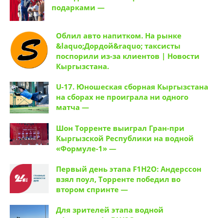
подарками —
Облил авто напитком. На рынке
&laquo;Дордой&raquo; таксисты
поспорили из-за клиентов | Новости
Кыргызстана.
U-17. Юношеская сборная Кыргызстана
на сборах не проиграла ни одного
матча —
Шон Торренте выиграл Гран-при
Кыргызской Республики на водной
«Формуле-1» —
Первый день этапа F1H2O: Андерссон
взял поул, Торренте победил во
втором спринте —
Для зрителей этапа водной