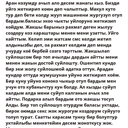
Аран козумду ачып ало десем жанагы кыз. Бизди
уйго жеткирип коюн деп чалыптыр. Макул куто
тур деп бети колду жууп машинени жургузуп отуп
бардым.баласы экоо чыкты уйлоруно жеткизип
койдум. Жакшы барыныз рахмат деген жылуу
создору коз караштары менен мени узатты. Уйго
кайттым. Келип эми жатсам смс келди жетип
алдынызбы деп, оа рахмат келдим деп менда
учурду коё бербей созго тарттым. Жакшылап
суйлошсом бир топ ачылды дардын айтты мени
менен жакын достой суйлошту. Ошентип кундо
бир эки жолу суйлошмой адатка оттук. Арадан
кундор оттуда жумушунан уйуно жеткирип коём.
Бир куну уйуно коноко чыкыр отуп бардым мен
учун ото кубанычтуу кун болду. Ал кызды суйуп
калдым алда мени суйуп калганын ачык эле
айтты. Подарка алып бардым ото жакшы тосуп
Алды. Бир топ суйлошуп отурдум баласы уктады,
бирок оюмда секс жок журогум коздорум суйууго
толуп турат. Саатты карасам тунку бир болуптур
уктайлыбы менкетейин десем жоноткусу жок.