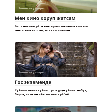
Төшөк окуялары.
Мен кино коруп жатсам
Бала чаканы уйго калтырып москвага таксиге
иштегени кеттим, москвага келип
Төшөк окуялары.
Гос экзаменде
Күйөөм менен сүйлөшүп жүрүп үйлөнгөнбүз,
бирок, ачыгын айтсам аны сүйбөй