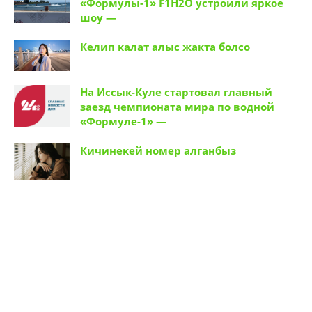
«Формулы-1» F1H2O устроили яркое
шоу —
Келип калат алыс жакта болсо
На Иссык-Куле стартовал главный
заезд чемпионата мира по водной
«Формуле-1» —
Кичинекей номер алганбыз