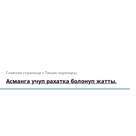
Главная страница
»
Төшөк окуялары.
Асманга учуп рахатка болонуп жатты.