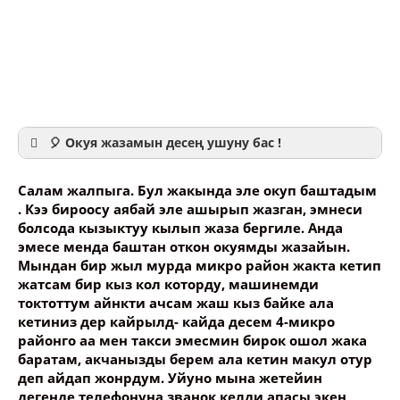
🎈 Окуя жазамын десең ушуну бас !
Салам жалпыга. Бул жакында эле окуп баштадым
. Кээ бироосу аябай эле ашырып жазган, эмнеси
болсода кызыктуу кылып жаза бергиле. Анда
эмесе менда баштан откон окуямды жазайын.
Ваше имя
Мындан бир жыл мурда микро район жакта кетип
жатсам бир кыз кол которду, машинемди
токтоттум айнкти ачсам жаш кыз байке ала
Название сообщения
кетиниз дер кайрылд- кайда десем 4-микро
районго аа мен такси эмесмин бирок ошол жака
баратам, акчанызды берем ала кетин макул отур
Опубликовать контент
деп айдап жонрдум. Уйуно мына жетейин
дегенде телефонуна званок келди апасы экен