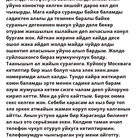
уйуно коноктор келген окшойт дароо кел деп
чыкырды. Мага кайра суранды байке баламды
садиктен алалы да тезинен баралы байке
сураныч дегенинен макул уйдо деле бекер
отурам жакшылык кылайын деп акчасына конул
бургам жок. Айткан жерине айдап кайда десе
ошол жака айдап жолдо майда чуйдо алды
ошентип апасынын уйуно алып бардым. Жолдо
суйлошконго бираз мумкунчулук болду.
Таанышып ал жайын сураганга. Куйоосу Москвага
кетиптир бир жыл болуп чала элек экен.анан
номеримди алып калды. Тундо кайра жеткирип
коюн баламды эрте менен садике алып барам
озум жумушка кетем сизге чалам дееп уйлоруно
кирип кетти. Мен да уйго кайттым. Бирок оюма
секс келген жок. Себеби карасам ал кыз бир топ
эле эркек атмайын жаман коруп конулу калганын
айтты. Анын устуно адам бир Караганда билинет
ал кыз ото серьёзная экен. Келдим тамак ичип
телефон чукуп отуруп уйкуга кетиптирмин.
Телефонумдун чынгыраган уну мени ойготту.