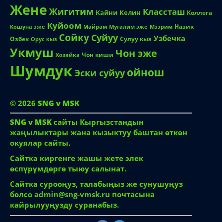
Жене
Жигитим
Классташ
Кайни
Келин
Коллега
Куйоом
Назик
Кошуна эже
Майрам
Мугалим эже
Мээрим
Сойку
Суйуу
Узбечка
Озбек
Сулуу кыз
Орус кыз
Укмуш
Чон эже
Чон киши
Хозяйка
Шумдук
ойнош
Эски суйуу
© 2026
SNG v MSK
SNG v MSK
сайты Кыргызстандын
жаңылыктары жана кызыктуу баштан өткөн
окуялар сайты.
Сайтка киргенге жашы жете элек
өспүрүмдөргө тыюу салынат.
Сайтка сурооңуз, талабыңыз же сунушуңуз
болсо
admin@sng-vmsk.ru
почтасына
кайрылууңузду суранабыз.