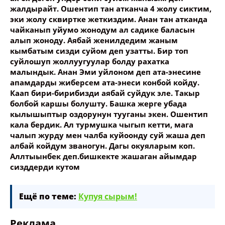
жалдырайт. Ошентип тан атканча 4 жолу сиктим,
эки жолу сквиртке жеткиздим. Анан тан атканда
чайканып уйумо жонодум ал садике баласын
алып жоноду. Аябай женилдедим жаным
кымбатым сизди суйом деп узатты. Бир топ
суйлошуп жоллуугуулар болду рахатка
малындык. Анан Эми уйлоном деп ата-энесине
апамдарды жиберсем ата-энеси конбой койду.
Каап бири-бирибизди аябай суйдук эле. Такыр
болбой каршы болушту. Башка жерге убада
кылышыптыр оздорунун тууганы экен. Ошентип
кала бердик. Ал турмушка чыгып кетти, мага
чалып журду мен чалба куйоонду суй жаша деп
албай койдум званогун. Дагы окуяларым коп.
Аллтыынбек деп.бишкекте жашаган айымдар
сизддерди кутом
Ещё по теме:
Купуя сырым!
Реклама