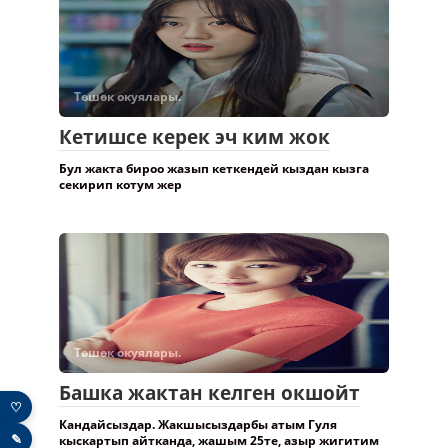
Төшөк окуялары.
Кетишсе керек эч ким жок
Бул жакта бироо жазып кеткендей кыздан кызга
секирип котум жер
Төшөк окуялары.
Башка жактан келген окшойт
♡
Кандайсыздар. Жакшысыздарбы атым Гуля
✎
кыскартып айтканда, жашым 25те, азыр жигитим