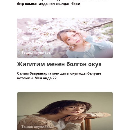
бир компанияда коп жылдан бери
Төшөк окуялары.
Жигитим менен болгон окуя
Салам баарынарга мен дагы окуямды бөлүшө
кетейин. Мен анда 22
Төшөк окуялары.