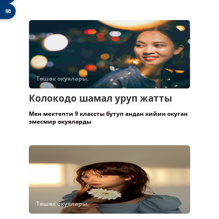
✉
Төшөк окуялары.
Колокодо шамал уруп жатты
Мен мектепти 9 классты бутуп андан кийин окуган
эмесмир окуяларды
Төшөк окуялары.