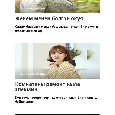
Төшөк окуялары.
Женем менен болгон окуя
Салам баарына менда башымдан откон Бир окуяны
жазайын мен ал
Төшөк окуялары.
Комнатаны ремонт кыла
элекмин
Кун суук кочодо кечинде отуруп алып бир тааныш
байке менен