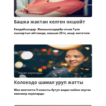
Төшөк окуялары.
Башка жактан келген окшойт
Кандайсыздар. Жакшысыздарбы атым Гуля
кыскартып айтканда, жашым 25те, азыр жигитим
Төшөк окуялары.
Колокодо шамал уруп жатты
Мен мектепти 9 классты бутуп андан кийин окуган
эмесмир окуяларды