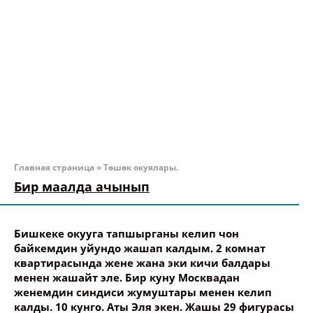
Главная страница
»
Төшөк окуялары.
Бир маалда ачынып
Бишкеке окууга тапшырганы келип чон
байкемдин уйундо жашап калдым. 2 комнат
квартирасында жене жана эки кичи балдары
менен жашайт эле. Бир куну Москвадан
женемдин синдиси жумуштары менен келип
калды. 10 кунго. Аты Эля экен. Жашы 29 фигурасы