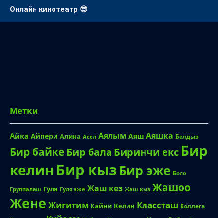
Смотреть онлайн аниме
Онлайн кинотеатр 😎
Метки
Аялым
Аяшка
Айка
Айпери
Аяш
Алина
Балдыз
Асел
Бир
Бир байке
Биринчи екс
Бир бала
Бир кыз
келин
Бир эже
Боло
Жашоо
Жаш кез
Гуля
Группалаш
Жаш кыз
Гуля эже