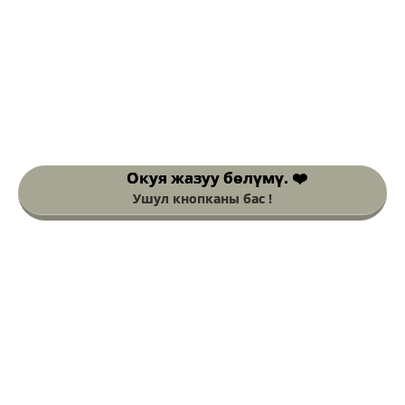
Окуя жазуу
бөлүмү. ❤️
Ушул кнопканы бас !