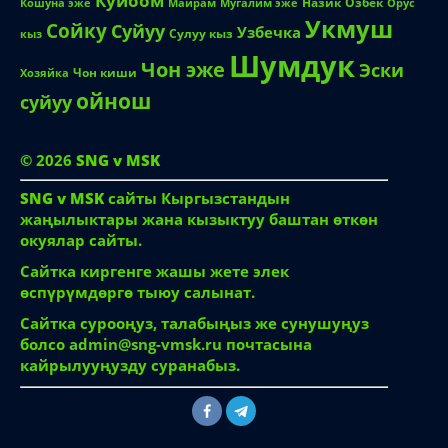
Жене
Жигитим
Классташ
Кайни
Келин
Коллега
Куйоом
Назик
Озбек
Кошуна эже
Майрам
Мугалим эже
Орус
Укмуш
Сойку
Суйуу
Узбечка
Сулуу кыз
кыз
Шумдук
Чон эже
Эски
Чон киши
Хозяйка
ойнош
суйуу
© 2026
SNG v MSK
SNG v MSK
сайты Кыргызстандын
жаңылыктары жана кызыктуу баштан өткөн
окуялар сайты.
Сайтка киргенге жашы жете элек
өспүрүмдөргө тыюу салынат.
Сайтка сурооңуз, талабыңыз же сунушуңуз
болсо
admin@sng-vmsk.ru
почтасына
кайрылууңузду суранабыз.