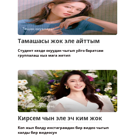
Төшөк окуялары.
Тамашасы жок эле айттым
Студент кезде окуудан чыгып уйго баратсам
группалаш кыз мага жетип
Төшөк окуялары.
Кирсем чын эле эч ким жок
Коп жыл болду инстаграмдан бир видео чыгып