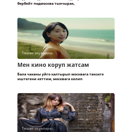
Подмосквада коп жыл иштедим, Москва коп жага
бербейт подмосква тынчырак,
Төшөк окуялары.
Мен кино коруп жатсам
Бала чаканы уйго калтырып москвага таксиге
иштегени кеттим, москвага келип