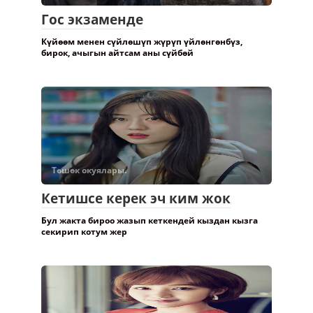
Төшөк окуялары.
Гос экзаменде
Күйөөм менен сүйлөшүп жүрүп үйлөнгөнбүз,
бирок, ачыгын айтсам аны сүйбөй
Төшөк окуялары.
Кетишсе керек эч ким жок
Бул жакта бироо жазып кеткендей кыздан кызга
секирип котум жер