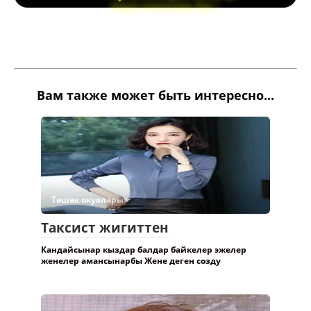
Ушул кнопканы бас !
Вам также может быть интересно...
Төшөк окуялары.
Таксист жигиттен
Кандайсынар кыздар балдар байкелер эжелер
женелер амансынарбы Жене деген созду