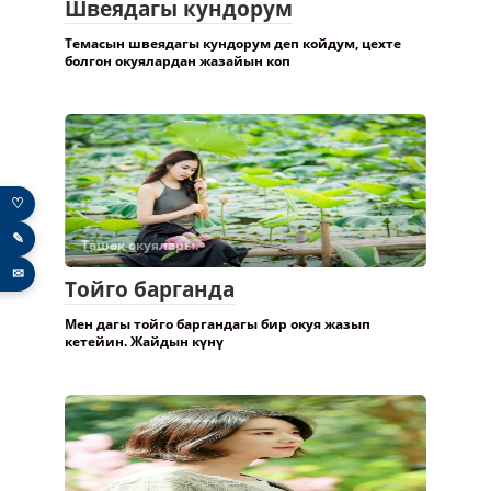
Швеядагы кундорум
Темасын швеядагы кундорум деп койдум, цехте
болгон окуялардан жазайын коп
♡
✎
Төшөк окуялары.
✉
Тойго барганда
Мен дагы тойго баргандагы бир окуя жазып
кетейин. Жайдын күнү