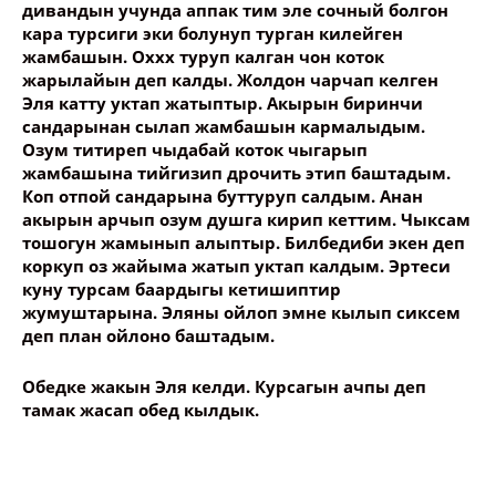
дивандын учунда аппак тим эле сочный болгон
кара турсиги эки болунуп турган килейген
жамбашын. Оххх туруп калган чон коток
жарылайын деп калды. Жолдон чарчап келген
Эля катту уктап жатыптыр. Акырын биринчи
сандарынан сылап жамбашын кармалыдым.
Озум титиреп чыдабай коток чыгарып
жамбашына тийгизип дрочить этип баштадым.
Коп отпой сандарына буттуруп салдым. Анан
акырын арчып озум душга кирип кеттим. Чыксам
тошогун жамынып алыптыр. Билбедиби экен деп
коркуп оз жайыма жатып уктап калдым. Эртеси
куну турсам баардыгы кетишиптир
жумуштарына. Эляны ойлоп эмне кылып сиксем
деп план ойлоно баштадым.
Обедке жакын Эля келди. Курсагын ачпы деп
тамак жасап обед кылдык.