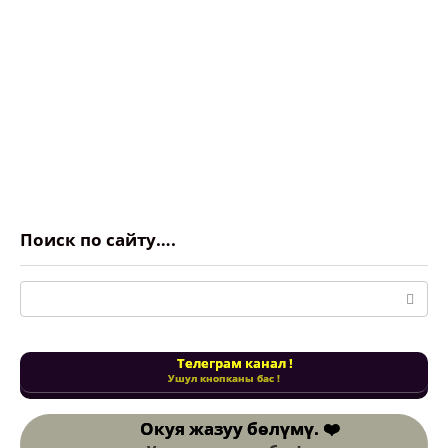
Поиск по сайту….
Поиск:
Телеграм канал !
Ушул кнопканы бас !
Окуя жазуу