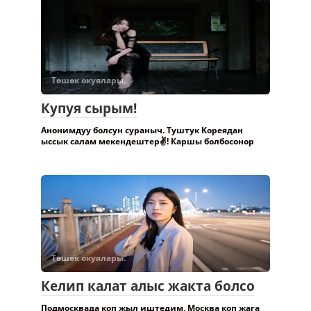
Төшөк окуялары.
Купуя сырым!
Анонимдуу болсун сураныч. Туштук Кореядан
ыссык салам мекендештер✌️! Каршы болбосонор
Төшөк окуялары.
Келип калат алыс жакта болсо