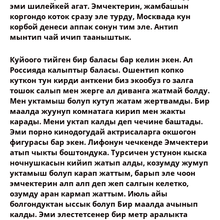
эми шилейкей агат. Эмчектерин, жамбашын
коргондо коток сразу эле турду, Москвада кун
корбой денеси аппак сонун тим эле. Антип
мынтип чай ичип тааныштык.
Куйоого тийген бир баласы бар келин экен. Ал
Россияда калыптыр баласы. Ошентип копко
куткон тун кирди анткени биз экообуз го залга
тошок салып мен жерге ал диванга жатмай болду.
Мен уктамыш болуп кутуп жатам жертвамды. Бир
маалда жуунуп комнатага кирип мен жакты
карады. Мени уктап калды деп чечине баштады.
Эми порно кинодогудай актрисаларга окшогон
фигурасы бар экен. Лифонун чечкенде Эмчектери
атып чыкты боштондука. Турсичен устунон кыска
ночнушкасын кийип жатып алды, козумду жумуп
уктамыш болуп карап жаттым, барып эле чоон
эмчектерин алп алп деп жеп салгын келетко,
озумду аран кармап жаттым. Июль айы
болгондуктан ыссык болуп Бир маалда ачынып
калды. Эми элестетсенер бир метр аралыкта