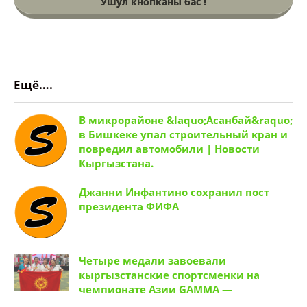
бөлүмү. ❤️
Ушул кнопканы бас !
Ещё….
В микрорайоне &laquo;Асанбай&raquo;
в Бишкеке упал строительный кран и
повредил автомобили | Новости
Кыргызстана.
Джанни Инфантино сохранил пост
президента ФИФА
Четыре медали завоевали
кыргызстанские спортсменки на