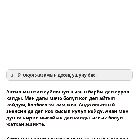
🎈 Окуя жазамын десең ушуну бас !
Антип мынтип суйлошуп кызын барбы деп сурап
калды. Мен дагы мачо болуп коп деп айтып
койдум, болбосо эч ким жок. Анда опытный
экенсин да деп коз кысып кулуп койду. Анан мен
Ваше имя
душга кирип чыгайын деп калды ыссык болуп
жаткан эшикте.
Название сообщения
Комнатага кирип кыска халатчан аппак сандары,