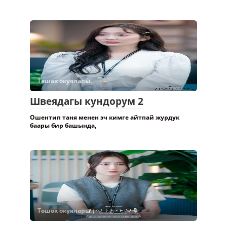
калды бир видеосун
Төшөк окуялары.
Швеядагы кундорум 2
Ошентип таня менен эч кимге айтпай журдук
баары бир башында,
Төшөк окуялары.