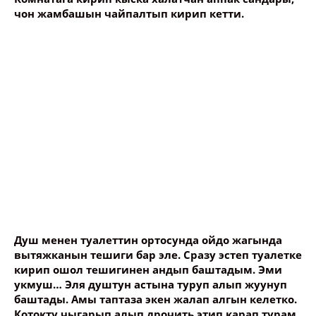
чон жамбашын чайпалтып кирип кетти.
Опубликовать контент
Душ менен туалеттин ортосунда ойдо жагында
вытяжканын тешиги бар эле. Сразу эстеп туалетке
кирип ошол тешигинен андып баштадым. Эми
укмуш… Эля душтун астына туруп алып жуунуп
баштады. Амы таптаза экен жалап алгын келетко.
Котокту чыгарып алып дрочить этип карап турам.