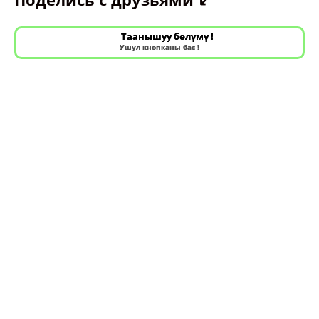
Таанышуу бөлүмү !
Ушул кнопканы бас !