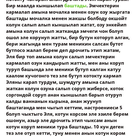
Бир маалда кыншылап
баштады
. Эмчектерин
кармалап амына мочалка менен озун озу жыргата
баштады мочалка менен жакшы болбоду окшойт
колун салып алып кыншылап жатат, озу энкейип
амына колун салып жатканда эмчеги чон болуп
ошол эле корунуп жатты, бир бутун которуп алган,
бери жагында мен турам меникин салсан бутот
бутпосо жалап берем деп дрочить этип жатам,
Эля бир топ амына колун салып эмчектерин
кармалап озун кандырып жатты, мен аны коруп
туруп башында эле меники бутуп калган катуу
каалом кучогонго тез эле бутуп котокту кармап
Эляны карап турдум, шумдугу амына салып
жаткан колун озуна салып соруп жиберсе, коток
соргондой соруп анан кыншылап барып отуруп
калды ваннанын кырына, анан жуунуп
баштаганда мен чыгып кеттим, настроениеси 5
болуп чыктыго Эля, котун корсом эле эзиле берем
ошонун, азыр эле дрочить этип чыксам анын
котун коруп меники тура баштады. 10 кун деген
тез эле отуп кетти, туну менен анын котун кором