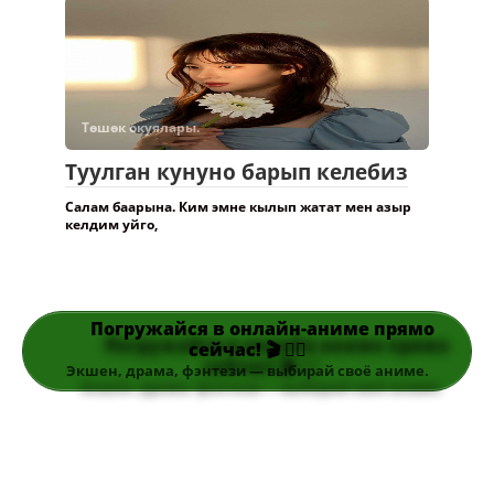
Төшөк окуялары.
Туулган кунуно барып келебиз
Салам баарына. Ким эмне кылып жатат мен азыр
келдим уйго,
Погружайся в онлайн-аниме прямо
сейчас! 🎬 👆🏻
Экшен, драма, фэнтези — выбирай своё аниме.