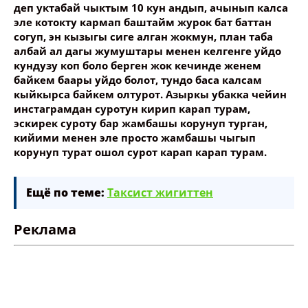
деп уктабай чыктым 10 кун андып, ачынып калса
эле котокту кармап баштайм журок бат баттан
согуп, эн кызыгы сиге алган жокмун, план таба
албай ал дагы жумуштары менен келгенге уйдо
кундузу коп боло берген жок кечинде женем
байкем баары уйдо болот, тундо баса калсам
кыйкырса байкем олтурот. Азыркы убакка чейин
инстаграмдан суротун кирип карап турам,
эскирек суроту бар жамбашы корунуп турган,
кийими менен эле просто жамбашы чыгып
корунуп турат ошол сурот карап карап турам.
Ещё по теме:
Таксист жигиттен
Реклама