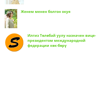
Комнатаны ремонт кыла элекмин
Женем менен болгон окуя
Илгиз Төлөбай уулу назначен вице-
президентом международной
федерации көк-бөрү