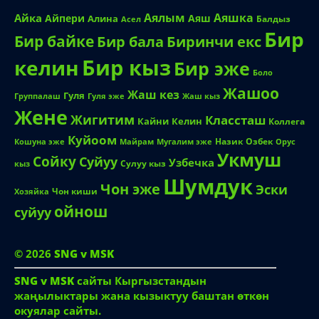
Аялым
Аяшка
Айка
Айпери
Аяш
Алина
Балдыз
Асел
Бир
Бир байке
Биринчи екс
Бир бала
Бир кыз
келин
Бир эже
Боло
Жашоо
Жаш кез
Гуля
Группалаш
Жаш кыз
Гуля эже
Жене
Жигитим
Классташ
Кайни
Келин
Коллега
Куйоом
Назик
Озбек
Кошуна эже
Майрам
Мугалим эже
Орус
Укмуш
Сойку
Суйуу
Узбечка
Сулуу кыз
кыз
Шумдук
Чон эже
Эски
Чон киши
Хозяйка
ойнош
суйуу
© 2026
SNG v MSK
SNG v MSK
сайты Кыргызстандын
жаңылыктары жана кызыктуу баштан өткөн
окуялар сайты.