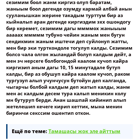
сезимим боол жанм киргиз олуп баратам,
жаныым боол дегенде озумду кармай албай анын
сууланышкан жерине такадым турттум бир аз
кыйналып аран дегенде киргиздим эхх ошондогу
бир керемет, сезимим дагы ммммох жаныыым
ааааах ммммм тубуно чейин жаным мен бугун
сендикмин жаным иштечи деп суйлонуп жатты,
мен бир эки турткондоле тогулуп калды. Сезимим
болсо чала олгон жыландай болуп калдым дейт, а
мен эч нерсеге болбогондой каалом кучоп кайра
киргизип аным дагы 10, 15 минутадале бутуп
калды, бир аз обушуп кайра каалом кучоп, раком
тургузуп алып учунчусун бутойун деп калганда,
чыгарчы болбой калдым деп жатып калды, жанм
мен ас калдым десем тура калып меникин колу
мн бутуруп берди. Анан шашпай кийинип алып
жетелешип кечеге кирип кеттик, мына менин
биринчи секссим ошентип откон.
Ещё по теме:
Тамашасы жок эле айттым