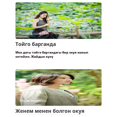
Төшөк окуялары.
Тойго барганда
Мен дагы тойго баргандагы бир окуя жазып
кетейин. Жайдын күнү
Төшөк окуялары.
Женем менен болгон окуя