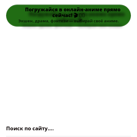
Погружайся в онлайн-аниме прямо
сейчас! 🎬 👆🏻
Экшен, драма, фэнтези — выбирай своё аниме.
Поиск по сайту….