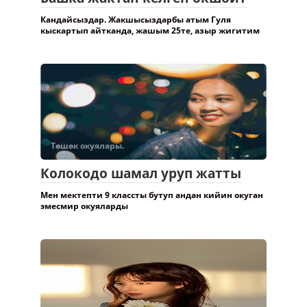
Кандайсыздар. Жакшысыздарбы атым Гуля
кыскартып айтканда, жашым 25те, азыр жигитим
Төшөк окуялары.
Колокодо шамал уруп жатты
Мен мектепти 9 классты бутуп андан кийин окуган
эмесмир окуяларды