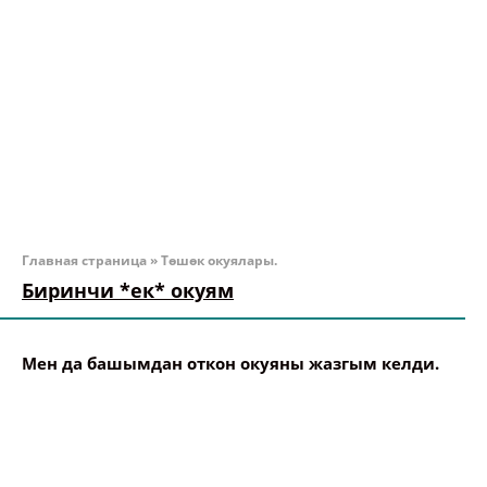
Главная страница
»
Төшөк окуялары.
Биринчи *ек* окуям
Мен да башымдан откон окуяны жазгым келди.