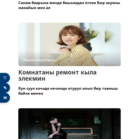
Салам баарына менда башымдан откон Бир окуяны
жазайын мен ал
Төшөк окуялары.
Комнатаны ремонт кыла
элекмин
♡
✎
Кун суук кочодо кечинде отуруп алып бир тааныш
байке менен
✉