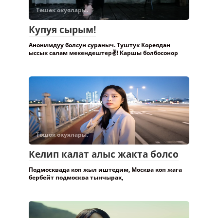
Төшөк окуялары.
Купуя сырым!
Анонимдуу болсун сураныч. Туштук Кореядан
ыссык салам мекендештер✌️! Каршы болбосонор
Төшөк окуялары.
Келип калат алыс жакта болсо
Подмосквада коп жыл иштедим, Москва коп жага
бербейт подмосква тынчырак,