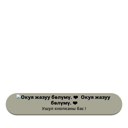
Окуя жазуу
бөлүмү. ❤️
Ушул кнопканы бас !