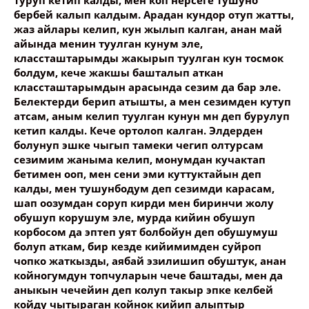
туруп кетип калды, мен коп нерсеге тушуно
Опубликовать контент
бербей калып калдым. Арадан кундор отуп жатты,
жаз айлары келип, кун жылып калган, анан май
айында менин туулган кунум эле,
классташтарымды жакырып туулган кун тосмок
болдум, кече жакшы башталып аткан
классташтарымдын арасында сезим да бар эле.
Белектерди берип атышты, а мен сезимден кутуп
атсам, аным келип туулган кунун мн деп бурулуп
кетип калды. Кече ортолоп калган. Элдерден
болунуп эшке чыгып тамеки чегип олтурсам
сезимим жаныма келип, монумдан кучактап
бетимен ооп, мен сени эми куттуктайын деп
калды, мен тушунбодум деп сезимди карасам,
шап оозумдан соруп кирди мен биринчи жолу
обушуп корушум эле, мурда кийин обушуп
корбосом да эптеп уят болбойун деп обушумуш
болуп аткам, бир кезде кийимимден суйроп
чопко жаткызды, аябай эзилишип обуштук, анан
койногумдун топчуларын чече баштады, мен да
аныкын чечейин деп колуп такыр эпке келбей
койду чытыраган койнок кийип алыптыр