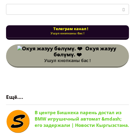
Поиск:
Телеграм канал !
Ушул кнопканы бас !
Окуя жазуу
бөлүмү. ❤️
Ушул кнопканы бас !
Ещё….
В центре Бишкека парень достал из
BMW игрушечный автомат &mdash;
его задержали | Новости Кыргызстана.