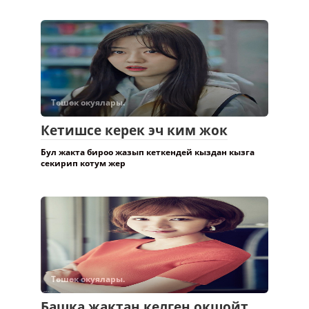
Төшөк окуялары.
Кетишсе керек эч ким жок
Бул жакта бироо жазып кеткендей кыздан кызга
секирип котум жер
Төшөк окуялары.
Башка жактан келген окшойт