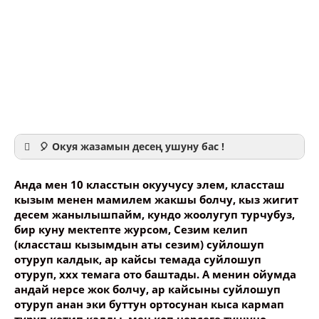
🎈 Окуя жазамын десең ушуну бас !
Анда мен 10 класстын окуучусу элем, классташ
кызым менен мамилем жакшы болчу, кыз жигит
десем жанылышпайм, кундо жоолугуп турчубуз,
бир куну мектепте журсом, Сезим келип
Ваше имя
(классташ кызымдын аты сезим) суйлошуп
отуруп калдык, ар кайсы темада суйлошуп
отуруп, ххх темага ото баштады. А менин ойумда
Название сообщения
андай нерсе жок болчу, ар кайсыны суйлошуп
отуруп анан эки буттун ортосунан кыса кармап