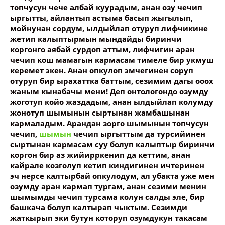
топчусун чече албай куурадым, анан озу чечип
ыргытты, айлантып астыма басып жыгылып,
мойнунан сордум, ылдыйлап отуруп лифчикине
жетип калыптырмын мындайды биринчи
коргонго аябай сурдоп аттым, лифчигин аран
чечип кош мамагын кармасам тимеле бир укмуш
керемет экен. Анан опкулоп эмчегинен соруп
отуруп бир ырахаттка баттым, сезимим дагы ооох
жаным кынабачы мени! Деп онтологондо озумду
жоготуп койо жаздадым, анан ылдыйлап колумду
жонотуп шымынын сыртынан жамбашынан
кармаладым. Арандан зорго шымынын топчусун
чечип,
шымын
чечип ыргыттым да турсийинен
сыртынан кармасам суу болуп калыптыр биринчи
коргон бир аз жийирркенип да кеттим, анан
кайрале козголуп кетип киндигинен ичтеринен
эч нерсе калтырбай опкулодум, ал убакта уже мен
озумду аран кармап тургам, анан сезими менин
шымымды чечип турсама колун салды эле, бир
башкача болуп калтырап чыктым. Сезимди
жаткырып эки бутун которуп озумдукун такасам