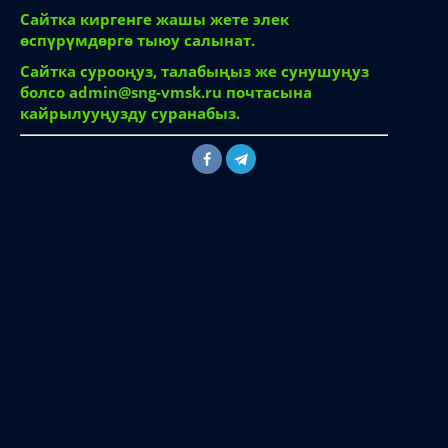
Сайтка киргенге жашы жете элек
өспүрүмдөргө тыюу салынат.
Сайтка сурооңуз, талабыңыз же сунушуңуз
болсо
admin@sng-vmsk.ru
почтасына
кайрылууңузду суранабыз.