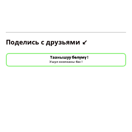
Поделись с друзьями ↙️
Таанышуу бөлүмү !
Ушул кнопканы бас !