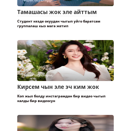
Төшөк окуялары.
Тамашасы жок эле айттым
Студент кезде окуудан чыгып уйго баратсам
группалаш кыз мага жетип
Төшөк окуялары.
Кирсем чын эле эч ким жок
Коп жыл болду инстаграмдан бир видео чыгып
калды бир видеосун