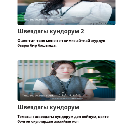
Төшөк окуялары.
Швеядагы кундорум 2
Ошентип таня менен эч кимге айтпай журдук
баары бир башында,
Төшөк окуялары.
Швеядагы кундорум
Темасын швеядагы кундорум деп койдум, цехте
болгон окуялардан жазайын коп