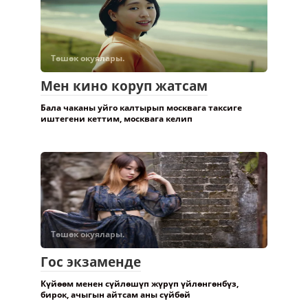
Төшөк окуялары.
Мен кино коруп жатсам
Бала чаканы уйго калтырып москвага таксиге
иштегени кеттим, москвага келип
Төшөк окуялары.
Гос экзаменде
Күйөөм менен сүйлөшүп жүрүп үйлөнгөнбүз,
бирок, ачыгын айтсам аны сүйбөй