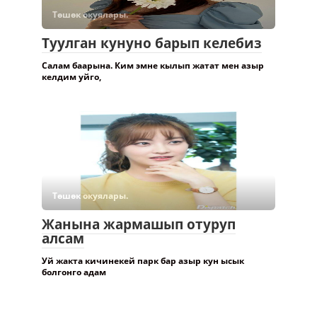
Төшөк окуялары.
Туулган кунуно барып келебиз
Салам баарына. Ким эмне кылып жатат мен азыр
келдим уйго,
Төшөк окуялары.
Жанына жармашып отуруп
алсам
Уй жакта кичинекей парк бар азыр кун ысык
болгонго адам