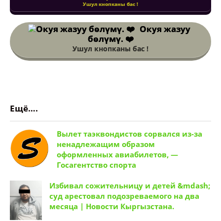
Ушул кнопканы бас !
Окуя жазуу
бөлүмү. ❤️
Ушул кнопканы бас !
Ещё….
Вылет таэквондистов сорвался из-за
ненадлежащим образом
оформленных авиабилетов, —
Госагентство спорта
Избивал сожительницу и детей &mdash;
суд арестовал подозреваемого на два
месяца | Новости Кыргызстана.