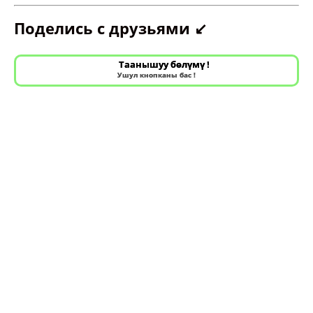
Поделись с друзьями ↙️
Таанышуу бөлүмү !
Ушул кнопканы бас !