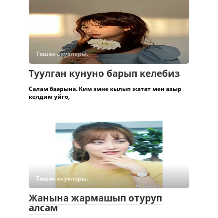
Төшөк окуялары.
Туулган кунуно барып келебиз
Салам баарына. Ким эмне кылып жатат мен азыр
келдим уйго,
Төшөк окуялары.
Жанына жармашып отуруп
алсам