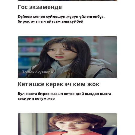
Гос экзаменде
Күйөөм менен сүйлөшүп жүрүп үйлөнгөнбүз,
бирок, ачыгын айтсам аны сүйбөй
Төшөк окуялары.
Кетишсе керек эч ким жок
Бул жакта бироо жазып кеткендей кыздан кызга
секирип котум жер