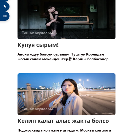
✎
✉
Төшөк окуялары.
Купуя сырым!
Анонимдуу болсун сураныч. Туштук Кореядан
ыссык салам мекендештер✌️! Каршы болбосонор
Төшөк окуялары.
Келип калат алыс жакта болсо
Подмосквада коп жыл иштедим, Москва коп жага