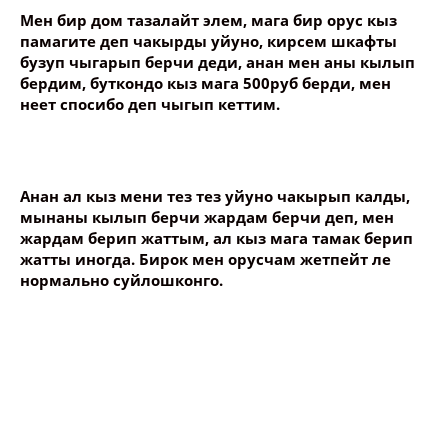
Мен бир дом тазалайт элем, мага бир орус кыз
памагите деп чакырды уйуно, кирсем шкафты
бузуп чыгарып берчи деди, анан мен аны кылып
бердим, буткондо кыз мага 500руб берди, мен
неет спосибо деп чыгып кеттим.
Анан ал кыз мени тез тез уйуно чакырып калды,
мынаны кылып берчи жардам берчи деп, мен
жардам берип жаттым, ал кыз мага тамак берип
жатты иногда. Бирок мен орусчам жетпейт ле
нормально суйлошконго.