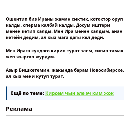
Ошентип биз Ираны жаман сиктик, котоктор оруп
калды, сперма калбай калды. Досум иштери
менен кетип калды. Мен Ира менен калдым, анан
кетейн дедим, ал кыз мага дагы кел деди.
Мен Ирага кундого кирип турат элем, сигип тамак
жеп жыргап журдум.
Азыр Бишкетемин, жакында барам Новосибирске,
ал кыз мени кутуп турат.
Ещё по теме:
Кирсем чын эле эч ким жок
Реклама