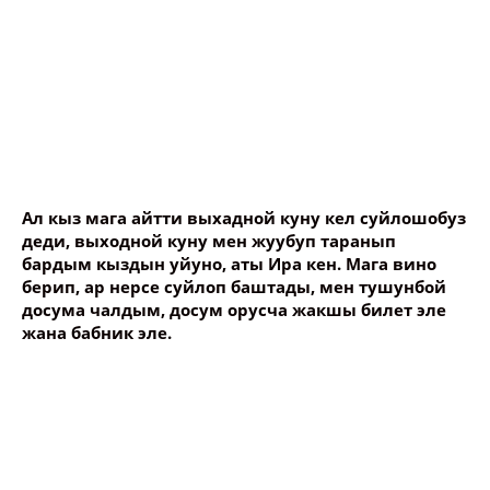
Ал кыз мага айтти выхадной куну кел суйлошобуз
деди, выходной куну мен жуубуп таранып
бардым кыздын уйуно, аты Ира кен. Мага вино
берип, ар нерсе суйлоп баштады, мен тушунбой
досума чалдым, досум орусча жакшы билет эле
жана бабник эле.