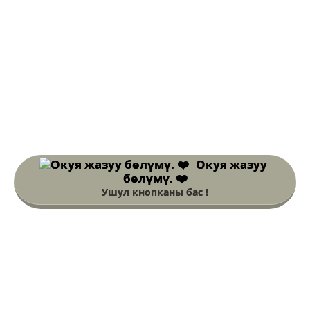
Окуя жазуу
бөлүмү. ❤️
Ушул кнопканы бас !