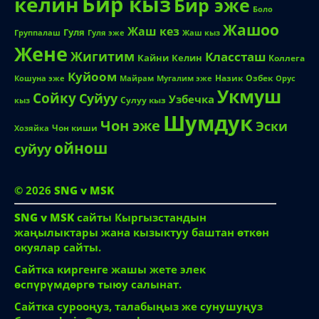
Бир кыз
келин
Бир эже
Боло
Жашоо
Жаш кез
Гуля
Группалаш
Жаш кыз
Гуля эже
Жене
Жигитим
Классташ
Кайни
Келин
Коллега
Куйоом
Назик
Озбек
Кошуна эже
Майрам
Мугалим эже
Орус
Укмуш
Сойку
Суйуу
Узбечка
Сулуу кыз
кыз
Шумдук
Чон эже
Эски
Чон киши
Хозяйка
ойнош
суйуу
© 2026
SNG v MSK
SNG v MSK
сайты Кыргызстандын
жаңылыктары жана кызыктуу баштан өткөн
окуялар сайты.
Сайтка киргенге жашы жете элек
өспүрүмдөргө тыюу салынат.
Сайтка сурооңуз, талабыңыз же сунушуңуз