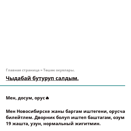
Главная страница
»
Төшөк окуялары.
Чыдабай бутуруп салдым.
Мен, досум, орус🔥
Мен Новосибирске жаны баргам иштегени, орусча
билейтлем. Дворник болуп иштеп баштагам, озум
19 жашта, узун, нормальный жигитмин.