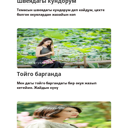
Швеядагы кундорум
Темасын швеядагы кундорум деп койдум, цехте
болгон окуялардан жазайын коп
Төшөк окуялары.
Тойго барганда
Мен дагы тойго баргандагы бир окуя жазып
кетейин. Жайдын күнү