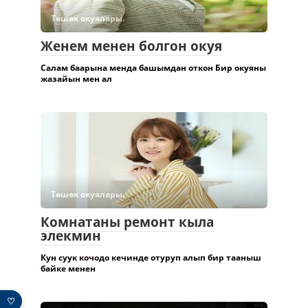
Төшөк окуялары.
Женем менен болгон окуя
Салам баарына менда башымдан откон Бир окуяны
жазайын мен ал
Төшөк окуялары.
Комнатаны ремонт кыла
элекмин
Кун суук кочодо кечинде отуруп алып бир тааныш
байке менен
♡