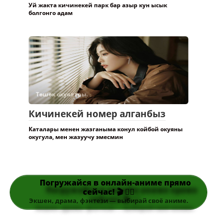
Уй жакта кичинекей парк бар азыр кун ысык
болгонго адам
Төшөк окуялары.
Кичинекей номер алганбыз
Каталары менен жазганыма конул койбой окуяны
окугула, мен жазуучу эмесмин
Погружайся в онлайн-аниме прямо
сейчас! 🎬 👆🏻
Экшен, драма, фэнтези — выбирай своё аниме.