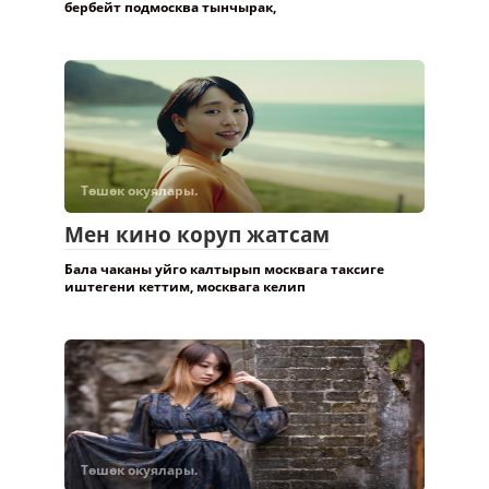
бербейт подмосква тынчырак,
Төшөк окуялары.
Мен кино коруп жатсам
Бала чаканы уйго калтырып москвага таксиге
иштегени кеттим, москвага келип
Төшөк окуялары.