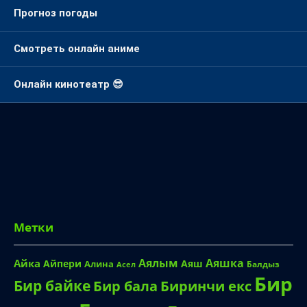
Прогноз погоды
Смотреть онлайн аниме
Онлайн кинотеатр 😎
Метки
Аялым
Аяшка
Айка
Айпери
Аяш
Алина
Балдыз
Асел
Бир
Бир байке
Биринчи екс
Бир бала