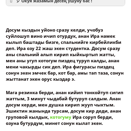
🎈 Окуя жазамын десең ушуну бас !
Досум кыздын уйоно сразу келди, учобуз
суйлошуп вино ичип отурдук, анан Ира намек
Ваше имя
кылып баштады бизге, спальнийге кирбейликби
деп. Ира озу 22 жаш экен студентка. Досум сразу
аны спальний алып кирип кыйкыртып жатты,
Название сообщения
мен аны угуп котогум пиздец туруп калды, анан
мени чакырды сик деп. Ира фигурасы пиздец
сонун экен эмчек бар, кот бар, амы тап таза, сонун
Опубликовать контент
жыттанат экен орус кыздар э.
Мага резинка берди, анан кийип тонкойтуп сигип
жаттым, 3 минут чыдабай бутуруп салдым. Анан
досум керди, мен душка кирип жууп чыктым.
Эшиктин жанында турсам, досум кир деди, анан
груповой кылдык,
котогуму
Ира соруп берди,
озуна бутурдум, минет сонун кылат экен.