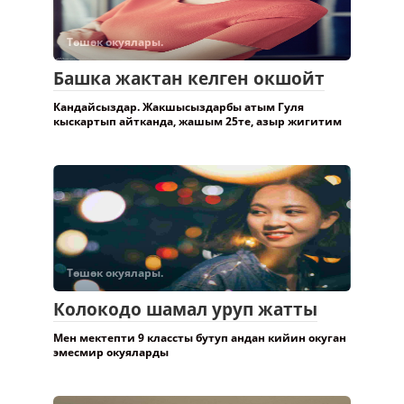
Төшөк окуялары.
Башка жактан келген окшойт
Кандайсыздар. Жакшысыздарбы атым Гуля
кыскартып айтканда, жашым 25те, азыр жигитим
Төшөк окуялары.
Колокодо шамал уруп жатты
Мен мектепти 9 классты бутуп андан кийин окуган
эмесмир окуяларды