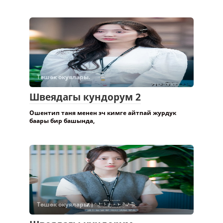
Төшөк окуялары.
Швеядагы кундорум 2
Ошентип таня менен эч кимге айтпай журдук
баары бир башында,
Төшөк окуялары.