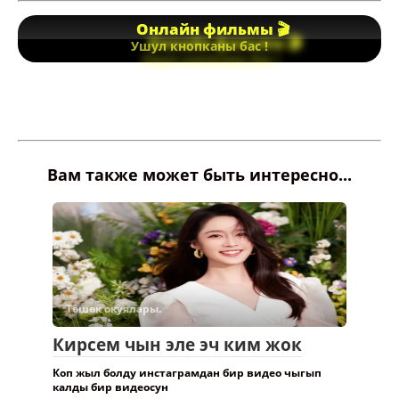
Онлайн фильмы 🎬
Ушул кнопканы бас !
Вам также может быть интересно...
Төшөк окуялары.
Кирсем чын эле эч ким жок
Коп жыл болду инстаграмдан бир видео чыгып
калды бир видеосун