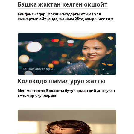
Башка жактан келген окшойт
Кандайсыздар. Жакшысыздарбы атым Гуля
кыскартып айтканда, жашым 25те, азыр жигитим
Төшөк окуялары.
Колокодо шамал уруп жатты
Мен мектепти 9 классты бутуп андан кийин окуган
эмесмир окуяларды