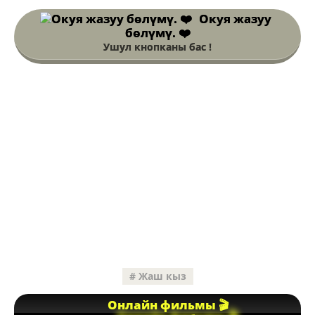
Окуя жазуу
бөлүмү. ❤️
Ушул кнопканы бас !
Жаш кыз
Онлайн фильмы 🎬