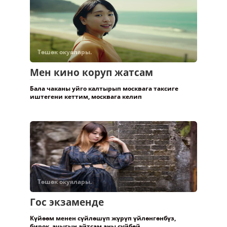
Төшөк окуялары.
Мен кино коруп жатсам
Бала чаканы уйго калтырып москвага таксиге
иштегени кеттим, москвага келип
Төшөк окуялары.
Гос экзаменде
Күйөөм менен сүйлөшүп жүрүп үйлөнгөнбүз,
бирок, ачыгын айтсам аны сүйбөй