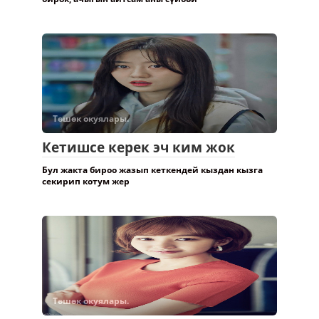
Төшөк окуялары.
Кетишсе керек эч ким жок
Бул жакта бироо жазып кеткендей кыздан кызга
секирип котум жер
Төшөк окуялары.