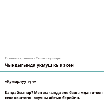
Главная страница
»
Төшөк окуялары.
Чындыгында укмуш кыз экен
«Кумарлуу түн»
Кандайсынар? Мен жакында эле башымдан өткөн
секс коштогон окуяны айтып берейин.