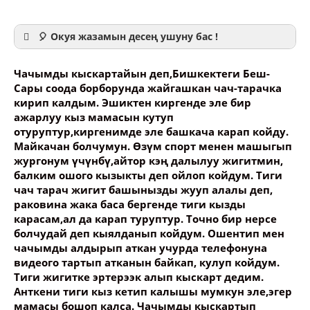
🎈 Окуя жазамын десең ушуну бас !
Чачымды кыскартайын деп,Бишкектеги Беш-
Сары соода борборунда жайгашкан чач-тарачка
кирип калдым. Эшиктен киргенде эле бир
ажарлуу кыз мамасын кутуп
Ваше имя
отуруптур,киргенимде эле башкача карап койду.
Майкачан болчумун. Өзүм спорт менен машыгып
жургонум үчүнбү,айтор кэң далылуу жигитмин,
Название сообщения
балким ошого кызыкты деп ойлоп койдум. Тиги
чач тарач жигит башынызды жууп алалы деп,
раковина жака баса бергенде тиги кызды
Опубликовать контент
карасам,ал да карап туруптур. Точно бир нерсе
болчудай деп кыялданып койдум. Ошентип мен
чачымды алдырып аткан учурда телефонуна
видеого тартып атканын байкап, кулуп койдум.
Тиги жигитке эртерээк алып кыскарт дедим.
Анткени тиги кыз кетип калышы мумкун эле,эгер
мамасы бошоп калса. Чачымды кыскартып