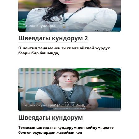
Төшөк окуялары.
Швеядагы кундорум 2
Ошентип таня менен эч кимге айтпай журдук
баары бир башында,
Төшөк окуялары.
Швеядагы кундорум
Темасын швеядагы кундорум деп койдум, цехте
болгон окуялардан жазайын коп