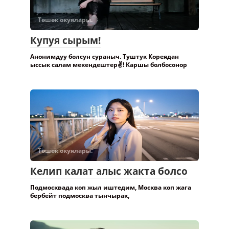
Төшөк окуялары.
Купуя сырым!
Анонимдуу болсун сураныч. Туштук Кореядан
ыссык салам мекендештер✌️! Каршы болбосонор
Төшөк окуялары.
Келип калат алыс жакта болсо
Подмосквада коп жыл иштедим, Москва коп жага
бербейт подмосква тынчырак,