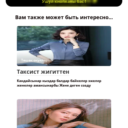
Ушул кнопканы бас !
Вам также может быть интересно...
Төшөк окуялары.
Таксист жигиттен
Кандайсынар кыздар балдар байкелер эжелер
женелер амансынарбы Жене деген созду