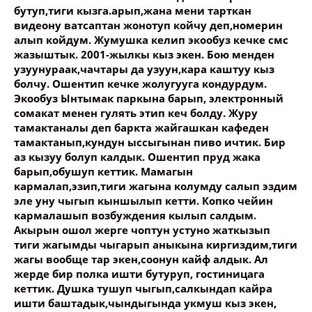
бутуп,тиги кызга.арып,жана мени тарткан
видеону ватсаптан жонотуп койчу деп,номерин
алып койдум. Жумушка келип экообуз кечке смс
жазыштык. 2001-жылкы кыз экен. Бою менден
узуунураак,чачтары да узуун,кара каштуу кыз
болчу. Ошентип кечке жолугууга кондурдум.
Экообуз Ынтымак паркына барып, электронный
сомакат менен гулять этип кеч болду. Журу
тамактаналы деп баркта жайгашкан кафеден
тамактанып,кундун ыссыгынан пиво ичтик. Бир
аз кызуу болуп калдык. Ошентип пруд жака
барып,обушуп кеттик. Мамагын
кармалап,эзип,тиги жагына колумду салып эздим
эле уну чыгып кыншылып кетти. Копко чейин
кармалашып возбуждения кылып салдым.
Акырын ошол жерге чоптун устуно жаткызып
тиги жагымды чыгарып аныкына киргиздим,тиги
жагы вообще тар экен,соонун кайф алдык. Ал
жерде бир полка ишти бутуруп, гостиницага
кеттик. Душка тушуп чыгып,салкындап кайра
ишти баштадык,чындыгында укмуш кыз экен,