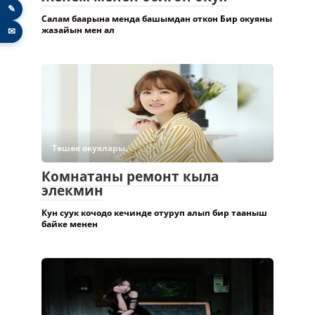
✎
Салам баарына менда башымдан откон Бир окуяны
жазайын мен ал
✉
Төшөк окуялары.
Комнатаны ремонт кыла
элекмин
Кун суук кочодо кечинде отуруп алып бир тааныш
байке менен