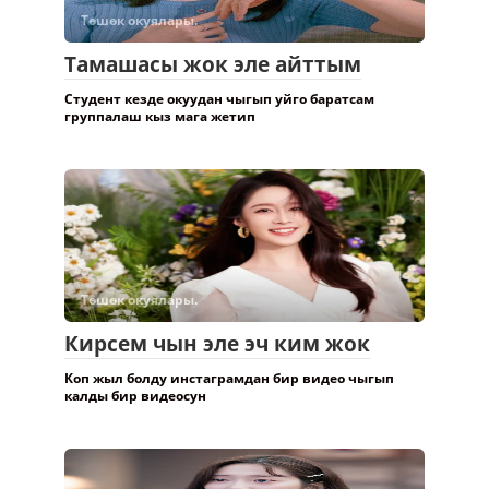
Төшөк окуялары.
Тамашасы жок эле айттым
Студент кезде окуудан чыгып уйго баратсам
группалаш кыз мага жетип
Төшөк окуялары.
Кирсем чын эле эч ким жок
Коп жыл болду инстаграмдан бир видео чыгып
калды бир видеосун