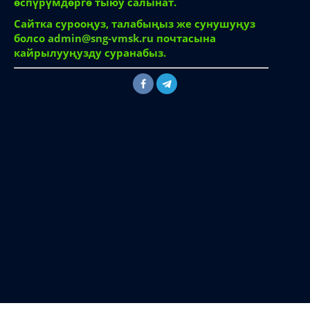
өспүрүмдөргө тыюу салынат.
Сайтка сурооңуз, талабыңыз же сунушуңуз
болсо
admin@sng-vmsk.ru
почтасына
кайрылууңузду суранабыз.