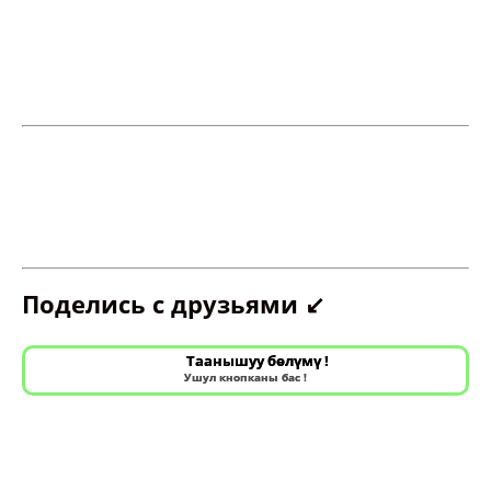
Поделись с друзьями ↙️
Таанышуу бөлүмү !
Ушул кнопканы бас !