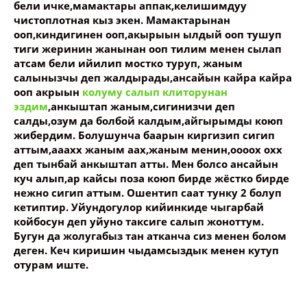
бели ичке,мамактары аппак,келишимдуу
чистоплотная кыз экен. Мамактарынан
ооп,киндигинен ооп,акырыын ылдый ооп тушуп
тиги жеринин жанынан ооп тилим менен сылап
атсам бели ийилип мостко туруп, жаным
салынызчы деп жалдырады,ансайын кайра кайра
ооп акрыын
колуму салып клиторунан
эздим
,анкыштап жаным,сигинизчи деп
салды,озум да болбой калдым,айгырымды коюп
жибердим. Болушунча баарын киргизип сигип
аттым,ааахх жаным аах,жаным менин,оооох охх
деп тынбай анкыштап атты. Мен болсо ансайын
куч алып,ар кайсы поза коюп бирде жёстко бирде
нежно сигип аттым. Ошентип саат тунку 2 болуп
кетиптир. Уйундогулор кийинкиде чыгарбай
койбосун деп уйуно таксиге салып жоноттум.
Бугун да жолугабыз тан атканча сиз менен болом
деген. Кеч киришин чыдамсыздык менен кутуп
отурам иште.