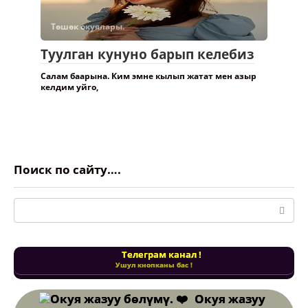
Төшөк окуялары.
Туулган кунуно барып келебиз
Салам баарына. Ким эмне кылып жатат мен азыр
келдим уйго,
Поиск по сайту….
Поиск:
Телеграм канал !
Ушул кнопканы бас !
Окуя жазуу