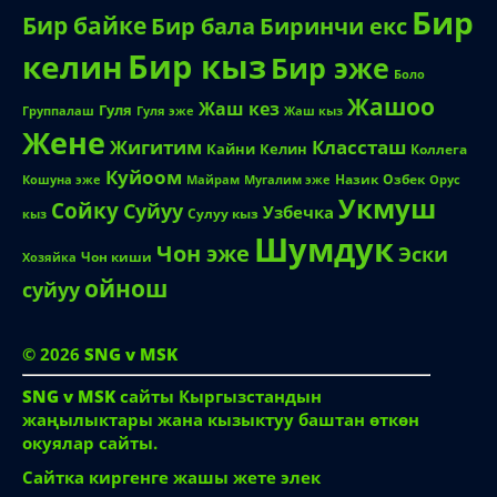
Бир
Бир байке
Биринчи екс
Бир бала
Бир кыз
келин
Бир эже
Боло
Жашоо
Жаш кез
Гуля
Группалаш
Жаш кыз
Гуля эже
Жене
Жигитим
Классташ
Кайни
Келин
Коллега
Куйоом
Назик
Озбек
Кошуна эже
Майрам
Мугалим эже
Орус
Укмуш
Сойку
Суйуу
Узбечка
Сулуу кыз
кыз
Шумдук
Чон эже
Эски
Чон киши
Хозяйка
ойнош
суйуу
© 2026
SNG v MSK
SNG v MSK
сайты Кыргызстандын
жаңылыктары жана кызыктуу баштан өткөн
окуялар сайты.
Сайтка киргенге жашы жете элек