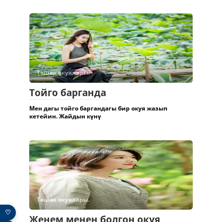
Төшөк окуялары.
Тойго барганда
Мен дагы тойго баргандагы бир окуя жазып
кетейин. Жайдын күнү
Төшөк окуялары.
♡
Женем менен болгон окуя