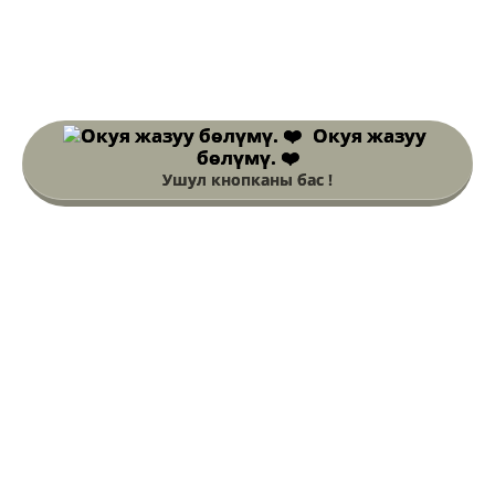
Окуя жазуу
бөлүмү. ❤️
Ушул кнопканы бас !