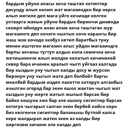
бардым уйуно апасы акча таштап кетиптир
досунду алып келип жат магазинден бир нерсе
алып жегиле деп мага уйго кечинде келген
уктаарга жакын уйуно бардык биринчи диавнда
секирп ойнодук анан апам акча таштаган жур
магазинге деп кочого чыктык кочо карангы бир
жаш жок кочодо экобуз кетип баратбыз туну
менен иштеген магазин алыс уйдон магазиндге
барпы акчаны тугтуп алдык кола семичка акча
жетишиинче алып жолдок келатып кичинекей
сквер бара ичинен аралып чыгп уйгоаз калгада
бир кыздын уну чыгып калды досу м журсон
биронун уну чыгып жата деп болбойт баргы
мкелбей бардым издеп пакетти которуп алганбыз
ачылган огород бар экен ошол жактан чыгып жат
кыздын уну жерге жатып жылып барсак бир
байке кошуна эже бар эле ошону сигиптир барсак
котогун чыгарып салган экен бербей койсо керк
биз келгенче сигиптир баланыкы бутпой калса
кере жалдырап жаткн экен аз калды бир
киргизем кичине эле калды деп