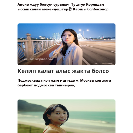
Анонимдуу болсун сураныч. Туштук Кореядан
ыссык салам мекендештер✌️! Каршы болбосонор
Төшөк окуялары.
Келип калат алыс жакта болсо
Подмосквада коп жыл иштедим, Москва коп жага
бербейт подмосква тынчырак,