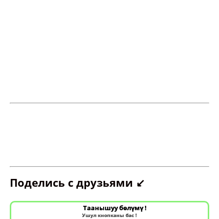
Поделись с друзьями ↙️
Таанышуу бөлүмү !
Ушул кнопканы бас !