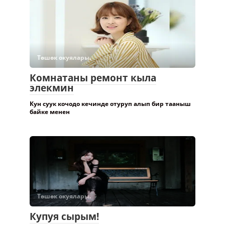
Төшөк окуялары.
Комнатаны ремонт кыла
элекмин
Кун суук кочодо кечинде отуруп алып бир тааныш
байке менен
Төшөк окуялары.
Купуя сырым!