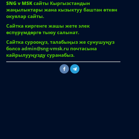
SNG v MSK
сайты Кыргызстандын
жаңылыктары жана кызыктуу баштан өткөн
окуялар сайты.
Сайтка киргенге жашы жете элек
өспүрүмдөргө тыюу салынат.
Сайтка сурооңуз, талабыңыз же сунушуңуз
болсо
admin@sng-vmsk.ru
почтасына
кайрылууңузду суранабыз.