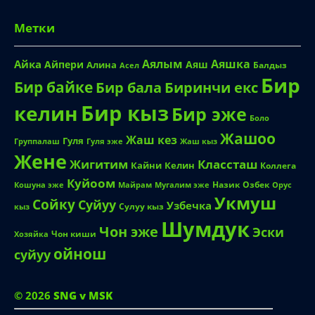
Метки
Аялым
Аяшка
Айка
Айпери
Аяш
Алина
Балдыз
Асел
Бир
Бир байке
Биринчи екс
Бир бала
Бир кыз
келин
Бир эже
Боло
Жашоо
Жаш кез
Гуля
Группалаш
Жаш кыз
Гуля эже
Жене
Жигитим
Классташ
Кайни
Келин
Коллега
Куйоом
Назик
Озбек
Кошуна эже
Майрам
Мугалим эже
Орус
Укмуш
Сойку
Суйуу
Узбечка
Сулуу кыз
кыз
Шумдук
Чон эже
Эски
Чон киши
Хозяйка
ойнош
суйуу
© 2026
SNG v MSK