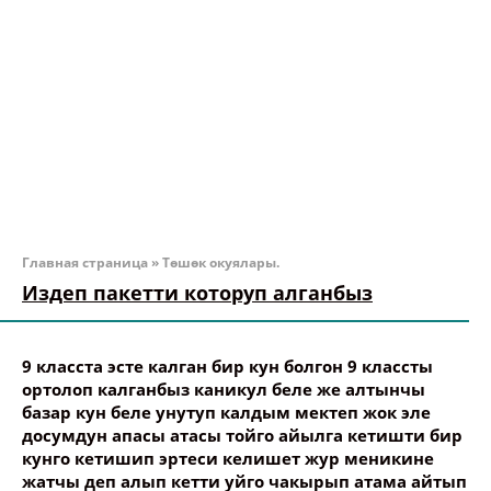
Главная страница
»
Төшөк окуялары.
Издеп пакетти которуп алганбыз
9 класста эсте калган бир кун болгон 9 классты
ортолоп калганбыз каникул беле же алтынчы
базар кун беле унутуп калдым мектеп жок эле
досумдун апасы атасы тойго айылга кетишти бир
кунго кетишип эртеси келишет жур меникине
жатчы деп алып кетти уйго чакырып атама айтып