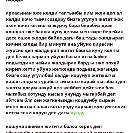
аркасынан эже келди таптынбы ким экен деп ал
келди кочо тынч создору бизге угулуп жатат жок
экен качп кетишти журчу бара беребиз деае
кошуна эже башка куну келчи мен кире берейин
десе ошол жерде байке дагы баштады жалдырап
кичин калды бир минута ана уйуно киресин
журсно деп жалдырап жатат башка куну келчм
деп белин кармап уйуно басып ктти байке
подьездине чейин жалдырап бард ы эже похуй
кирип кетти уйуно жеткенде подьезд жагында
бизге созу угуллбай калды корунуп жатышты
карап андым турабыз сигишсе карай чыгабыз деп
жаатм досум нахуй кел жейбиз дейт жок бля
чыгабыз котунду кысып унунду чыгарбай деп
айтсам бля сен жатканынды кордунбу кырын
менн жатып алып котогунду кармап кулгум келип
кетти сени коруп деп дагы
кулду
кошуна эженин жигити болсо керек деп
ойлогонбуз досм менен корсо андай жигитит коп