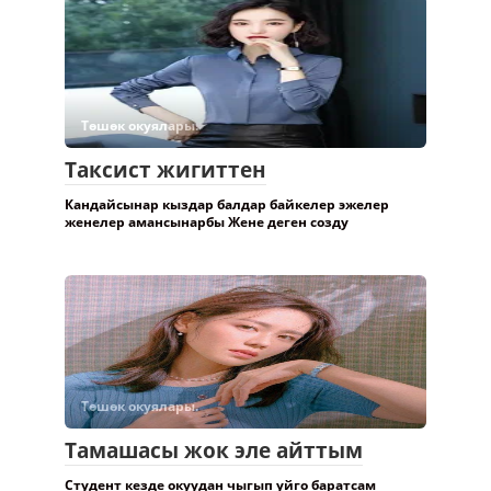
Төшөк окуялары.
Таксист жигиттен
Кандайсынар кыздар балдар байкелер эжелер
женелер амансынарбы Жене деген созду
Төшөк окуялары.
Тамашасы жок эле айттым
Студент кезде окуудан чыгып уйго баратсам