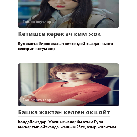
Төшөк окуялары.
Кетишсе керек эч ким жок
Бул жакта бироо жазып кеткендей кыздан кызга
секирип котум жер
Төшөк окуялары.
Башка жактан келген окшойт
Кандайсыздар. Жакшысыздарбы атым Гуля
кыскартып айтканда, жашым 25те, азыр жигитим