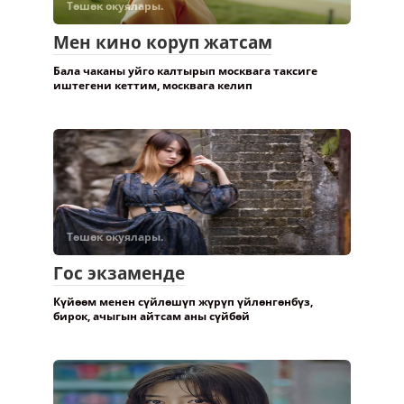
Төшөк окуялары.
Мен кино коруп жатсам
Бала чаканы уйго калтырып москвага таксиге
иштегени кеттим, москвага келип
Төшөк окуялары.
Гос экзаменде
Күйөөм менен сүйлөшүп жүрүп үйлөнгөнбүз,
бирок, ачыгын айтсам аны сүйбөй