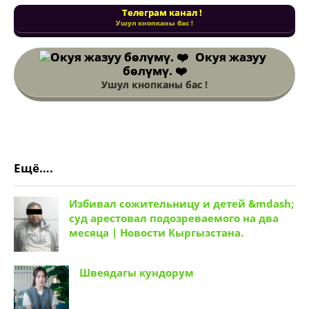
Телеграм канал !
Ушул кнопканы бас !
Окуя жазуу
бөлүмү. ❤️
Ушул кнопканы бас !
Ещё….
Избивал сожительницу и детей &mdash;
суд арестовал подозреваемого на два
месяца | Новости Кыргызстана.
Швеядагы кундорум