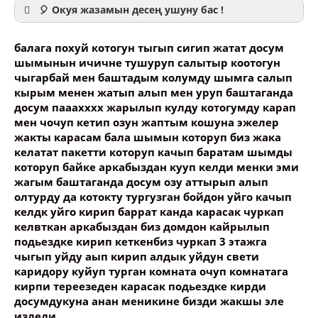
🎈 Окуя жазамын десең ушуну бас !
балага похуй котогун тыгып сигип жатат досум
шымынын ичичне тушуруп салытыр коотогун
чыгарбай мен баштадым колумду шымга салып
кырым менен жатып алып мен уруп баштаганда
Ваше имя
досум пааахххх жарылып кулду котогумду карап
мен чочуп кетип озун жаптым кошуна эжелер
жакты карасам бала шымын которуп биз жака
Название сообщения
келатат пакетти которуп качып баратам шымды
которуп байке аркабыздан кууп келди менки эми
жагым баштаганда досум озу аттырып алып
Опубликовать контент
олтурду да котокту тургузган бойдон уйго качып
келдк уйго кирип баррат канда карасак чуркап
келвткан аркабыздан биз домдон кайрылып
подьездке кирип кеткенбиз чуркап 3 этажга
чыгып уйду аып кирип алдык уйдун свети
каридору куйуп турган комната очуп комнатага
кирпи тереезеден карасак подьездке кирди
досумдукуна анан меникине бизди жакшы эле
издеди