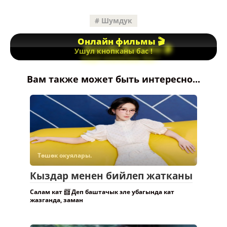
Шумдук
Онлайн фильмы 🎬
Ушул кнопканы бас !
Вам также может быть интересно...
Төшөк окуялары.
Кыздар менен бийлеп жатканы
Салам кат 📨 Деп баштачык эле убагында кат
жазганда, заман