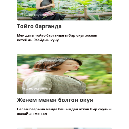
Төшөк окуялары.
Тойго барганда
Мен дагы тойго баргандагы бир окуя жазып
кетейин. Жайдын күнү
Төшөк окуялары.
Женем менен болгон окуя
Салам баарына менда башымдан откон Бир окуяны
жазайын мен ал