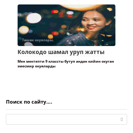
Төшөк окуялары.
Колокодо шамал уруп жатты
Мен мектепти 9 классты бутуп андан кийин окуган
эмесмир окуяларды
Поиск по сайту….
Поиск: