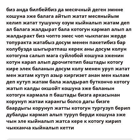
биз анда билбейбиз да месячный деген эмнне
кошуна эже балага айтып жатат месяныйым
келип жатат тушунчу озум кыйналып жатам деп
ал балага жалдырат бала котогун кармап алып ал
жалдыракт биз чопто эмес чоп чыкпаган жерде
топуракта жатабыз досум менен пакетибиз бар
колубузда шыгыратпаш керек аны досум колун
котогуна салып мага суйлобой кошуна эженин
котун карап алып дрочитетип баштады котогу
кире элек баланын досум колу менен уруп жатат
мен жатам кутуп азыр киргизет анан мен кылам
деп кутуп жатам бала жалдырап буткончо котогу
жатып калды окшойт кошуна эже баланын
котогун кармала п баштады бизга аркасынан
корунуп жатаи карангы болсо дагы бизге
баардыгы корунуп жатты котогун тургузуп берип
дубалды кармап алып туруп берди кошуна эже
чын эле кыйналып жатса кере к котогу кирип
чыкканча кыйналып кетти