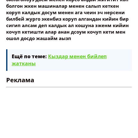
болгон жкен машиналар менен салып кеткен
коруп калдык досум менен ага чеин эч нерсени
билбей журго экенбиз коруп алгандан кийин бир
сигип алсам деп калдык ал кошуна эженм кийин
кочуп кетишти алар анан дсоум кочуп кети мен
ошол досдо жашайм аызп
Ещё по теме:
Кыздар менен бийлеп
жатканы
Реклама