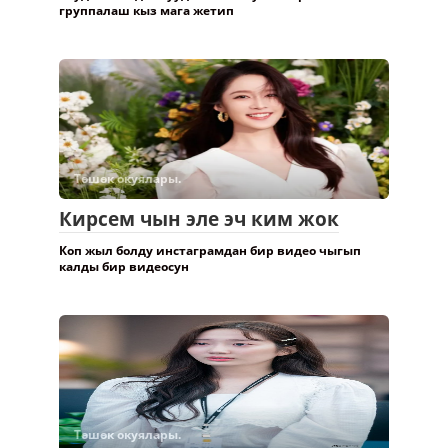
группалаш кыз мага жетип
Төшөк окуялары.
Кирсем чын эле эч ким жок
Коп жыл болду инстаграмдан бир видео чыгып
калды бир видеосун
Төшөк окуялары.