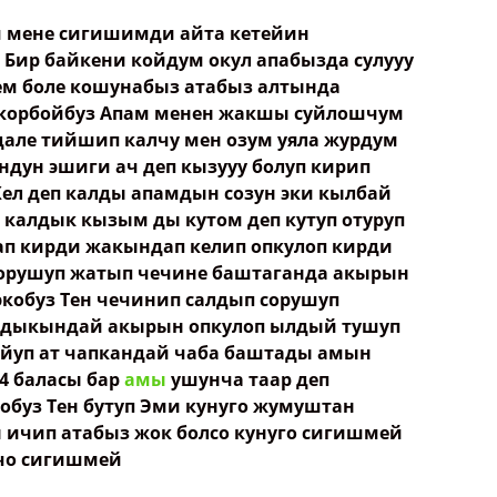
м мене сигишимди айта кетейин
Бир байкени койдум окул апабызда сулууу
тем боле кошунабыз атабыз алтында
 корбойбуз Апам менен жакшы суйлошчум
ле тийшип калчу мен озум уяла журдум
ндун эшиги ач деп кызууу болуп кирип
Кел деп калды апамдын созун эки кылбай
 калдык кызым ды кутом деп кутуп отуруп
п кирди жакындап келип опкулоп кирди
 сорушуп жатып чечине баштаганда акырын
кобуз Тен чечинип салдып сорушуп
рдыкындай акырын опкулоп ылдый тушуп
ойуп ат чапкандай чаба баштады амын
4 баласы бар
амы
ушунча таар деп
буз Тен бутуп Эми кунуго жумуштан
 ичип атабыз жок болсо кунуго сигишмей
зчо сигишмей