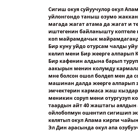
Сигиш окуя суйуучулор окул Апа
уйлонгондо таныш озумо жаккан 
Ваше имя
магада жагат атама да жагат и 
иштегенин байланышту коптеле
коп майрамдачык майрамдаганда
Название сообщения
Бир куну уйдо отурсам чалды уйу
келип мени Бир жеерге алпарып 
Бир кафенин алдына барып туруп
Опубликовать контент
аакырын менин колумду кармала
мне болсон ошол болдеп мен да
машинан далда жеерге алпарып э
эмчектерин кармаса жаш кызда
меникин соруп мени отургузуп к
таардын айт 40 жаштагы аялдын 
ойлобопмун ошентип сигишип эко
келятып окул Апама кирпи чайын
Эл Дин арасында окул апа озубу