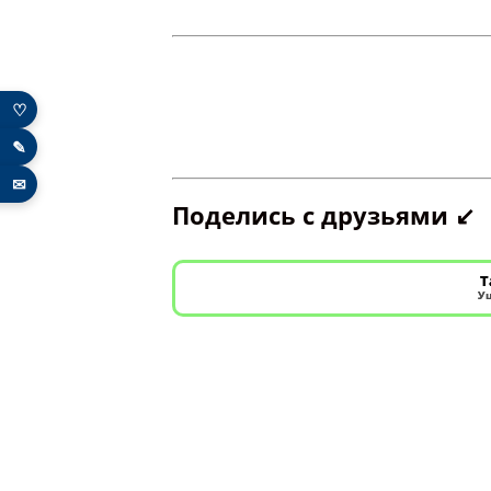
♡
✎
✉
Поделись с друзьями ↙️
Т
Уш