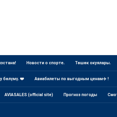
зстана!
Новости о спорте.
Төшөк окуялары.
у бөлүмү. ❤️
Авиабилеты по выгодным ценам✈️ !
AVIASALES (official site)
Прогноз погоды
Смо