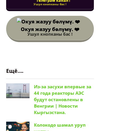
Телеграм канал !
Ушул кнопканы бас !
Окуя жазуу бөлүмү. ❤️
Ушул кнопканы бас !
Ещё….
Из-за засухи впервые за
44 года реакторы АЭС
будут остановлены в
Венгрии | Новости
Кыргызстана.
Колокодо шамал уруп