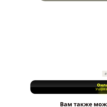
Онла
Ушул 
Вам также може