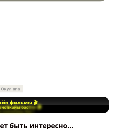
Окул апа
йн фильмы 🎬
кнопканы бас !
т быть интересно...