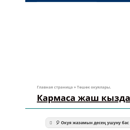
Главная страница
»
Төшөк окуялары.
Кармаса жаш кызд
🎈 Окуя жазамын десең ушуну бас 