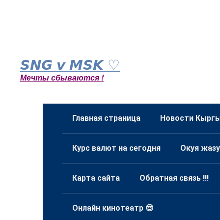
Перейти
к
𝙎𝙉𝙂 𝙫 𝙈𝙎𝙆 ♡
контенту
Мечты сбываются !
Главная страница
Новости Кыргы
Курс валют на сегодня
Окуя жазу
Карта сайта
Обратная связь !!!
Онлайн кинотеатр 😎