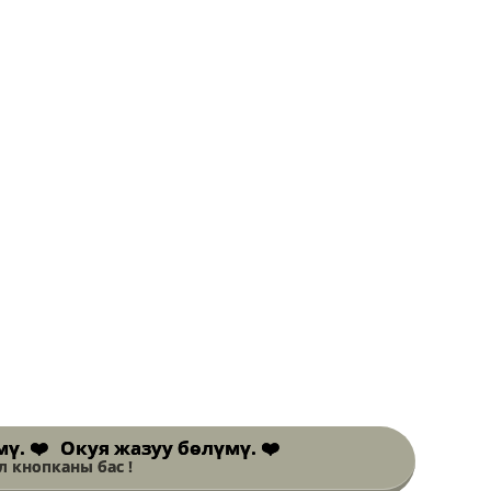
Окуя жазуу бөлүмү. ❤️
 кнопканы бас !