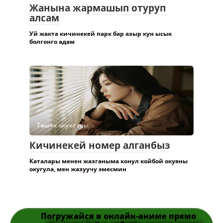
Жанына жармашып отуруп
алсам
Уй жакта кичинекей парк бар азыр кун ысык
болгонго адам
Төшөк окуялары.
Кичинекей номер алганбыз
Каталары менен жазганыма конул койбой окуяны
окугула, мен жазуучу эмесмин
Погружайся в онлайн-аниме прямо