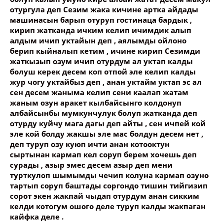
отургула деп Сезим жака кичине артка айдады
машинасын барып отуруп гостинаца бардык ,
кирип жатканда ичким келип ичимдик алып
алдым ичип уктайын деп , аялымды ойлоно
берип кыйналып кетим , ичине кирип Сезимди
жаткызып озум ичип отурдум ал уктап калды
болуш керек десем коп отпой эле келип калды
жур чогу уктайбыз деп , анан уктайм уктап эс ал
сен десем жаныма келип сени каалап жатам
жаным озун аракет кылбайсынго колдонуп
албайсынбы мумкунчулук болуп жатканда деп
отурду куйчу мага дагы деп айты , сен ичпей кой
эле кой болду жакшы эле мас болдун десем нет ,
деп туруп озу куюп ичти анан котооктун
сыртынан кармап кел соруп берем хочешь деп
сурады , азыр эмес десем азыр деп мени
турткулоп шымымды чечип колуна кармап озуно
тартып соруп баштады соргондо тишин тийгизип
сорот экен жакпай чыдап отурдум анан сикким
келди котогум ошого деле туруп калды жакпаган
кайфка деле .