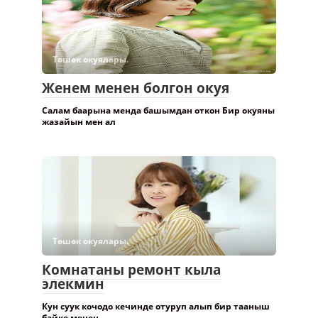
Төшөк окуялары.
Женем менен болгон окуя
Салам баарына менда башымдан откон Бир окуяны
жазайын мен ал
Төшөк окуялары.
Комнатаны ремонт кыла
элекмин
Кун суук кочодо кечинде отуруп алып бир тааныш
байке менен