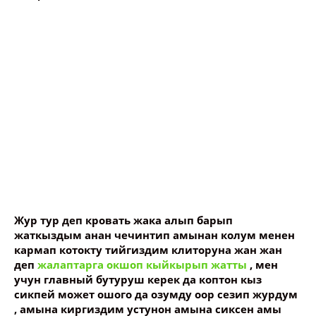
Жур тур деп кровать жака алып барып
жаткыздым анан чечинтип амынан колум менен
кармап котокту тийгиздим клиторуна жан жан
деп
жалаптарга окшоп кыйкырып жатты
, мен
учун главный бутуруш керек да коптон кыз
сикпей может ошого да озумду оор сезип журдум
, амына киргиздим устунон амына сиксен амы