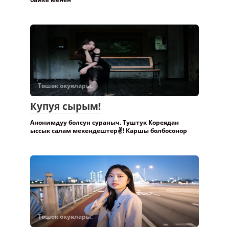
Төшөк окуялары.
Купуя сырым!
Анонимдуу болсун сураныч. Туштук Кореядан
ыссык салам мекендештер✌️! Каршы болбосонор
Төшөк окуялары.