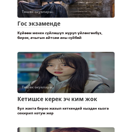
Төшөк окуялары.
Гос экзаменде
Күйөөм менен сүйлөшүп жүрүп үйлөнгөнбүз,
бирок, ачыгын айтсам аны сүйбөй
Төшөк окуялары.
Кетишсе керек эч ким жок
Бул жакта бироо жазып кеткендей кыздан кызга
секирип котум жер