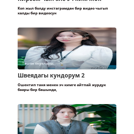
Коп жыл болду инстаграмдан бир видео чыгып
калды бир видеосун
Төшөк окуялары.
Швеядагы кундорум 2
Ошентип таня менен эч кимге айтпай журдук
баары бир башында,