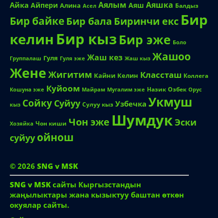
Аялым
Аяшка
Айка
Айпери
Аяш
Алина
Балдыз
Асел
Бир
Бир байке
Биринчи екс
Бир бала
Бир кыз
келин
Бир эже
Боло
Жашоо
Жаш кез
Гуля
Группалаш
Жаш кыз
Гуля эже
Жене
Жигитим
Классташ
Кайни
Келин
Коллега
Куйоом
Назик
Озбек
Кошуна эже
Майрам
Мугалим эже
Орус
Укмуш
Сойку
Суйуу
Узбечка
Сулуу кыз
кыз
Шумдук
Чон эже
Эски
Чон киши
Хозяйка
ойнош
суйуу
© 2026
SNG v MSK
SNG v MSK
сайты Кыргызстандын
жаңылыктары жана кызыктуу баштан өткөн
окуялар сайты.