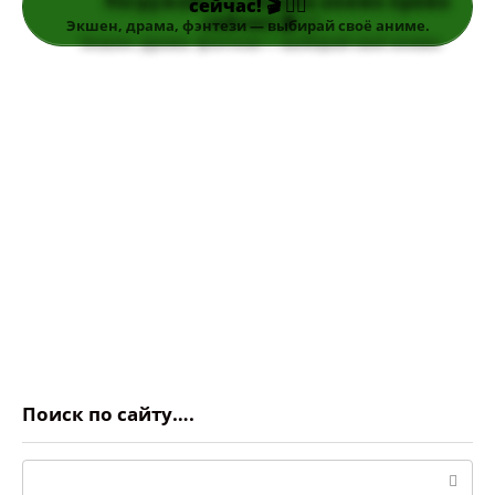
сейчас! 🎬 👆🏻
Экшен, драма, фэнтези — выбирай своё аниме.
Поиск по сайту….
Поиск: