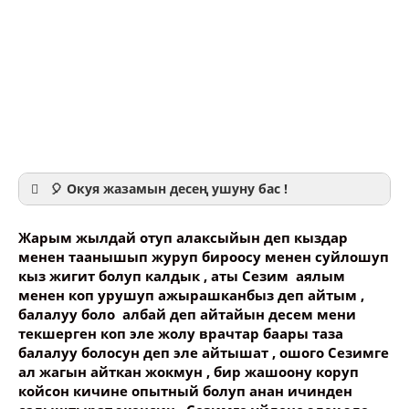
🎈 Окуя жазамын десең ушуну бас !
Жарым жылдай отуп алаксыйын деп кыздар
менен таанышып журуп бироосу менен суйлошуп
кыз жигит болуп калдык , аты Сезим аялым
менен коп урушуп ажырашканбыз деп айтым ,
Ваше имя
балалуу боло албай деп айтайын десем мени
текшерген коп эле жолу врачтар баары таза
балалуу болосун деп эле айтышат , ошого Сезимге
Название сообщения
ал жагын айткан жокмун , бир жашоону коруп
койсон кичине опытный болуп анан ичинден