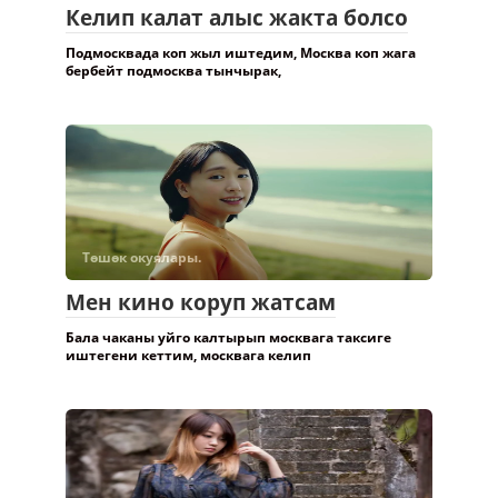
Келип калат алыс жакта болсо
Подмосквада коп жыл иштедим, Москва коп жага
бербейт подмосква тынчырак,
Төшөк окуялары.
Мен кино коруп жатсам
Бала чаканы уйго калтырып москвага таксиге
иштегени кеттим, москвага келип