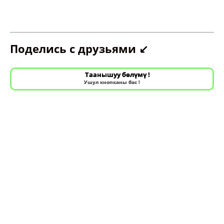
Поделись с друзьями ↙️
Таанышуу бөлүмү !
Ушул кнопканы бас !