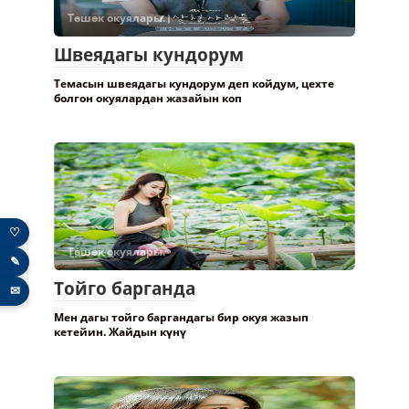
Төшөк окуялары.
Швеядагы кундорум
Темасын швеядагы кундорум деп койдум, цехте
болгон окуялардан жазайын коп
♡
Төшөк окуялары.
✎
Тойго барганда
✉
Мен дагы тойго баргандагы бир окуя жазып
кетейин. Жайдын күнү