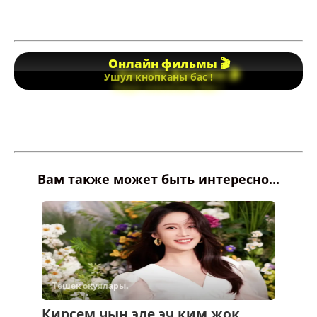
Онлайн фильмы 🎬
Ушул кнопканы бас !
Вам также может быть интересно...
Төшөк окуялары.
Кирсем чын эле эч ким жок