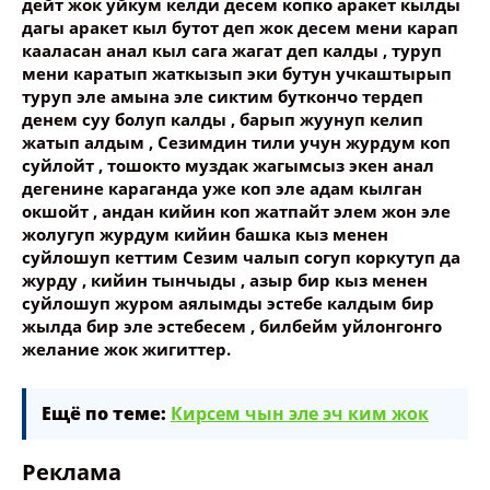
дейт жок уйкум келди десем копко аракет кылды
дагы аракет кыл бутот деп жок десем мени карап
кааласан анал кыл сага жагат деп калды , туруп
мени каратып жаткызып эки бутун учкаштырып
туруп эле амына эле сиктим буткончо тердеп
денем суу болуп калды , барып жуунуп келип
жатып алдым , Сезимдин тили учун журдум коп
суйлойт , тошокто муздак жагымсыз экен анал
дегенине караганда уже коп эле адам кылган
окшойт , андан кийин коп жатпайт элем жон эле
жолугуп журдум кийин башка кыз менен
суйлошуп кеттим Сезим чалып согуп коркутуп да
журду , кийин тынчыды , азыр бир кыз менен
суйлошуп журом аялымды эстебе калдым бир
жылда бир эле эстебесем , билбейм уйлонгонго
желание жок жигиттер.
Ещё по теме:
Кирсем чын эле эч ким жок
Реклама