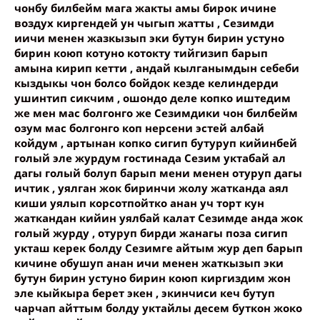
чонбу билбейм мага жакты амы бирок ичине
воздух киргендей ун чыгып жатты , Сезимди
иичи менен жазкызып эки бутун бирин устуно
бирин коюп котуно котокту тийгизип барып
амына кирип кетти , андай кылганымдын себеби
кыздыкы чон болсо бойдок кезде келиндерди
ушинтип сикчим , ошондо деле копко иштедим
же мен мас болгонго же Сезимдики чон билбейм
озум мас болгонго коп нерсени эстей албай
койдум , артынан копко сигип бутуруп кийинбей
голый эле журдум гостинада Сезим уктабай ал
дагы голый болуп барып мени менен отуруп дагы
ичтик , уялган жок биринчи жолу жатканда аял
киши уялып корсотпойтко анан уч торт кун
жаткандан кийин уялбай калат Сезимде анда жок
голый журду , отуруп бирди жанагы поза сигип
укташ керек болду Сезимге айтым жур деп барып
кичине обушуп анан ичи менен жаткызып эки
бутун бирин устуно бирин коюп киргиздим жон
эле кыйкыра берет экен , экинчиси кеч бутуп
чарчап айттым болду уктайлы десем буткон жоко