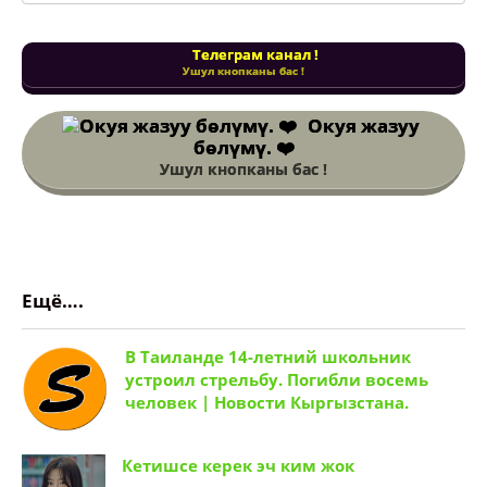
Телеграм канал !
Ушул кнопканы бас !
Окуя жазуу
бөлүмү. ❤️
Ушул кнопканы бас !
Ещё….
В Таиланде 14-летний школьник
устроил стрельбу. Погибли восемь
человек | Новости Кыргызстана.
Кетишсе керек эч ким жок