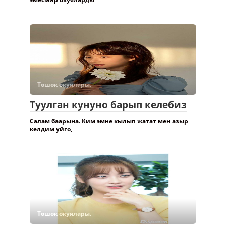
Төшөк окуялары.
Туулган кунуно барып келебиз
Салам баарына. Ким эмне кылып жатат мен азыр
келдим уйго,
Төшөк окуялары.