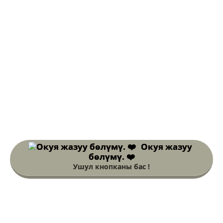
Окуя жазуу
бөлүмү. ❤️
Ушул кнопканы бас !