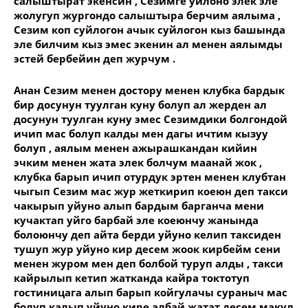
салыштырат экенсин , Сезимге уйлоно элек эле
Опубликовать контент
жолугуп жургондо салыштыра берчим аялыма ,
Сезим коп суйлогон ачык суйлогон кыз башында
эле билчим кыз эмес экенин ал менен аялымды
эстей бербейин деп журчум .
Анан Сезим менен достору менен клубка бардык
бир досунун туулган куну болуп ал жерден ал
досунун туулган куну эмес Сезимдики болгондой
ичип мас болуп калды мен дагы ичтим кызуу
болуп , аялым менен ажырашкандан кийин
эчким менен жата элек болчум маанай жок ,
клубка барып ичип отурдук эртен менен клубтан
чыгып Сезим мас жур жеткирип коеюн деп такси
чакырып уйуно алып бардым барганча мени
кучактап уйго барбай эле коеюнчу жанында
болоюнчу деп айта берди уйуно келип таксиден
тушуп жур уйуно кир десем жоок кирбейм сени
менен журом мен деп болбой туруп алды , такси
кайрылып кетип жатканда кайра токтотуп
гостиницага алып барып койгулачы сураныч мас
болуп калып уйуно кире албай жатат десем макул