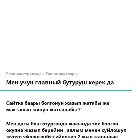
Главная страница
»
Төшөк окуялары.
Мен учун главный бутуруш керек да
Сайтка баары болгонун жазып жатабы же
мактанып кошуп жатышабы ?!
Мен дагы бош отурганда жакында эле болгон
окуяна жазып берейин , аялым менен суйлошуп
журуп уйлонгонбуз уйлонуп 2 жыл жашадык ,