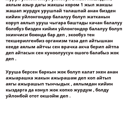
аялым азыр дагы жакшы кором 1 жыл жакшы
жашап журдук урушпай талашпай анан бизден
кийин уйлонгондор балалуу болуп жатканын
коруп аялып уруш чыгара баштады качан балалуу
болобуз бизден кийин уйлонгондор балалуу болуп
экинчиси боюнда бар деп , экообуз тен
текшерилгенбиз организм таза деп айтышкан
кееде аялым айтчы сен врачка акча берип айтпа
деп айтасын сен куноолуусун ошого балабыз жок
деп .
Уруша берсен баркын жок болуп калат экен анан
ажыарашка жакын ажырашам деп коп айтып
аягы ажырашып тынчыдык , аялымдан кийин
кыздарга да конул жок копко журдум , болду
уйлонбой отот окшойм деп .