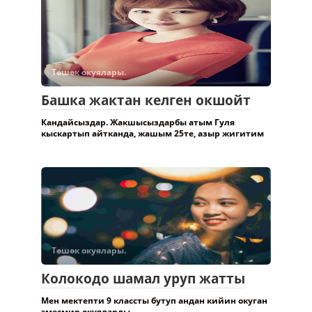
Төшөк окуялары.
Башка жактан келген окшойт
Кандайсыздар. Жакшысыздарбы атым Гуля
кыскартып айтканда, жашым 25те, азыр жигитим
Төшөк окуялары.
Колокодо шамал уруп жатты
Мен мектепти 9 классты бутуп андан кийин окуган
эмесмир окуяларды