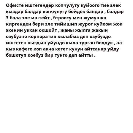
Офисте иштегендер копчулугу куйоого тие элек
кыздар балдар копчулугу бойдок балдар , балдар
3 бала эле иштейт , бтроосу мен жумушка
киргенден бери эле тийишип журот куйоом жок
экенин уккан окшойт , жаны жылга жакын
озубузчо корпоратив кылабыз деп озубуздо
иштеген кыздын уйундо кыла турган болдук , ал
кыз кафеге коп акча кетет кунун айтсанар уйду
бошотуп коебуз бир тунго деп айтты .