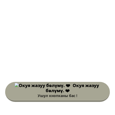
Окуя жазуу
бөлүмү. ❤️
Ушул кнопканы бас !