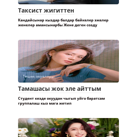
Таксист жигиттен
Кандайсынар кыздар балдар байкелер эжелер
женелер амансынарбы Жене деген созду
Төшөк окуялары.
Тамашасы жок эле айттым
Студент кезде окуудан чыгып уйго баратсам
группалаш кыз мага жетип