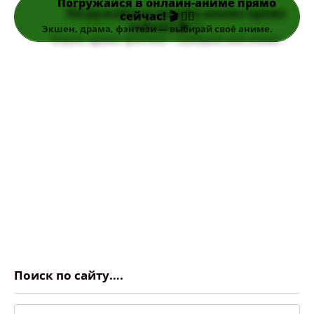
Погружайся в онлайн-аниме прямо
сейчас! 🎬 👆🏻
Экшен, драма, фэнтези — выбирай своё аниме.
Поиск по сайту….
Поиск: