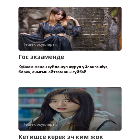
Төшөк окуялары.
Гос экзаменде
Күйөөм менен сүйлөшүп жүрүп үйлөнгөнбүз,
бирок, ачыгын айтсам аны сүйбөй
Төшөк окуялары.
Кетишсе керек эч ким жок