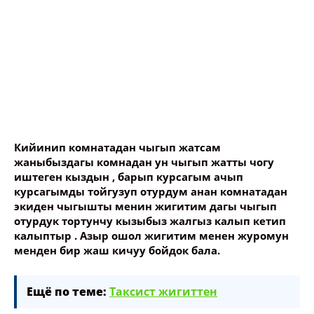
Кийинип комнатадан чыгып жатсам
жаныбыздагы комнадан ун чыгып жатты чогу
иштеген кыздын , барып курсагым ачып
курсагымды тойгузуп отурдум анан комнатадан
экиден чыгышты менин жигитим дагы чыгып
отурдук тортунчу кызыбыз жалгыз калып кетип
калыптыр . Азыр ошол жигитим менен журомун
менден бир жаш кичуу бойдок бала.
Ещё по теме:
Таксист жигиттен