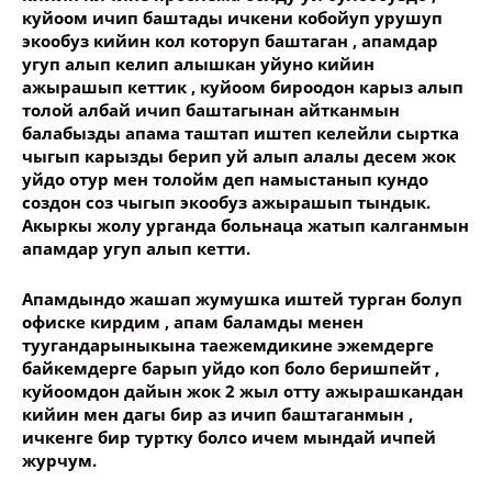
куйоом ичип баштады ичкени кобойуп урушуп
экообуз кийин кол которуп баштаган , апамдар
угуп алып келип алышкан уйуно кийин
ажырашып кеттик , куйоом бироодон карыз алып
толой албай ичип баштагынан айтканмын
балабызды апама таштап иштеп келейли сыртка
чыгып карызды берип уй алып алалы десем жок
уйдо отур мен толойм деп намыстанып кундо
создон соз чыгып экообуз ажырашып тындык.
Акыркы жолу урганда больнаца жатып калганмын
апамдар угуп алып кетти.
Апамдындо жашап жумушка иштей турган болуп
офиске кирдим , апам баламды менен
туугандарыныкына таежемдикине эжемдерге
байкемдерге барып уйдо коп боло беришпейт ,
куйоомдон дайын жок 2 жыл отту ажырашкандан
кийин мен дагы бир аз ичип баштаганмын ,
ичкенге бир туртку болсо ичем мындай ичпей
журчум.