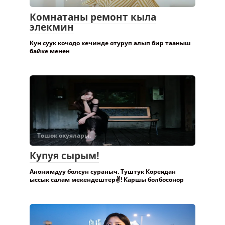
Комнатаны ремонт кыла
элекмин
Кун суук кочодо кечинде отуруп алып бир тааныш
байке менен
Төшөк окуялары.
Купуя сырым!
Анонимдуу болсун сураныч. Туштук Кореядан
ыссык салам мекендештер✌️! Каршы болбосонор