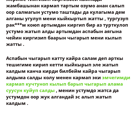
жамбашынан кармап тартым озумо анан салып
оор салмагын устумо таштады да кулагыма дем
алганы угулуп мени кыйкыртып жатты , тургузуп
рак***м коюп артымдан киргип бир аз турткулоп
устумо жатып алды артымдан аспабын аягына
чейин киргизип баарын чыгарып мени кылып
жатты .
Аспабын чыгарып катту кайра салам деп арткы
тешигиме кирип кетти кыйкырып эле жатып
калдым канча кирди билбейм кайра чыгарып
алдыма салды колу менен кармап эки
эмчегимди
кармап кучтуноп кылып барып чыгарып алама
суусун куйуп салды
, менин устумдо жатса да
устумдон оор жук алгандай эс алып жатып
калдым .