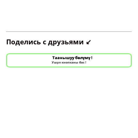
Поделись с друзьями ↙️
Таанышуу бөлүмү !
Ушул кнопканы бас !