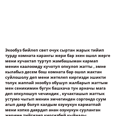
Экообуз бийлеп свет очук сыртан жарык тийип
турду комната карангы жери бар экен ошол жерге
мени кучактап туртуп жамбашыман кармап
менин каалоомду кучотуп опкулоп жатты , эмне
кылабыз десем бош комната бар ошол жактан
суйлошолу деп мени жетелеп киргизди эшикти
толук жаппай экообуз обушуп жалбарып жаттым
мен сеникимин бугун башкача тун арначы мага
деп опкулошуп чечиндик , кучакташып жаттык
устумо чыгып менин эмчегинден соргондо суум
агып даяр болуп калдым озунукун карматпай
мени копко даярдап анан озунукун сууланган
жериме тийгизип киргизбей кыйнады