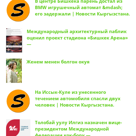
В центре Бишкека парень достал из
BMW игрушечный автомат &mdash;
его задержали | Новости Кыргызстана.
Международный архитектурный паблик
оценил проект стадиона «Бишкек Арена»
—
Женем менен болгон окуя
На Иссык-Куле из унесенного
течением автомобиля спасли двух
человек | Новости Кыргызстана.
Толобай уулу Илгиз назначен вице-
президентом Международной
федерации кок-бору —