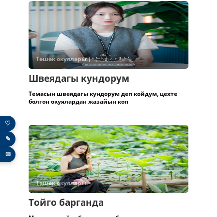
Төшөк окуялары.
Швеядагы кундорум
Темасын швеядагы кундорум деп койдум, цехте
болгон окуялардан жазайын коп
♡
✎
✉
Төшөк окуялары.
Тойго барганда