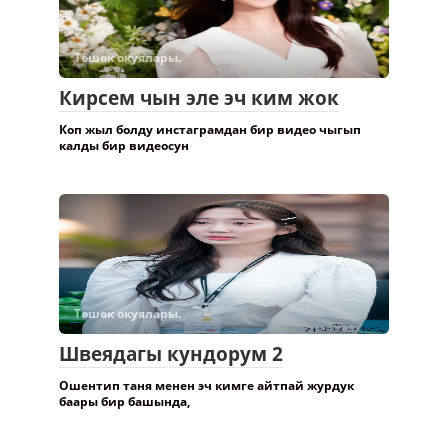
Төшөк окуялары.
Кирсем чын эле эч ким жок
Коп жыл болду инстаграмдан бир видео чыгып
калды бир видеосун
Төшөк окуялары.
Швеядагы кундорум 2
Ошентип таня менен эч кимге айтпай журдук
баары бир башында,