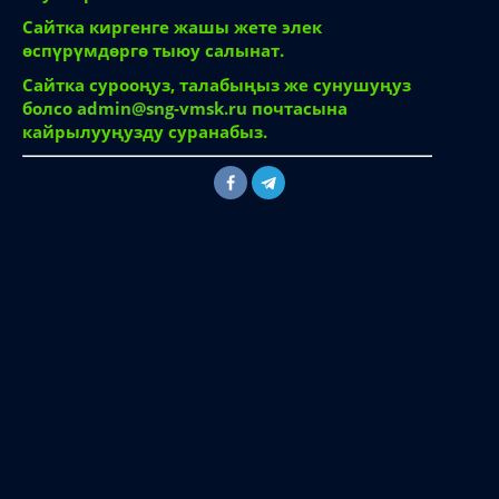
Сайтка киргенге жашы жете элек
өспүрүмдөргө тыюу салынат.
Сайтка сурооңуз, талабыңыз же сунушуңуз
болсо
admin@sng-vmsk.ru
почтасына
кайрылууңузду суранабыз.