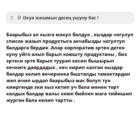
🎈 Окуя жазамын десең ушуну бас !
Баарыбыз ал кызга макул болдук , кыздар чогулуп
список жазып продуктыга акчабызды чогултуп
балдарга бердик .Алар корпоратив эртен деген
куну уйго алып барып коюшту продуктаны , биз
Ваше имя
эртеси эрте барып туурап кесип бышырып
кечкиге даярдадык , кеч кирип калган кыздар
балдар келип вечеринка башталды тамактардан
Название сообщения
жеп ичип ырдап баарыбыз мас болуп тун
кииргенде эки кыз кетип уч бала менен торт
калдык балдар вальс коюп бийлеп мага тийишип
Опубликовать контент
жургон бала келип тартты .