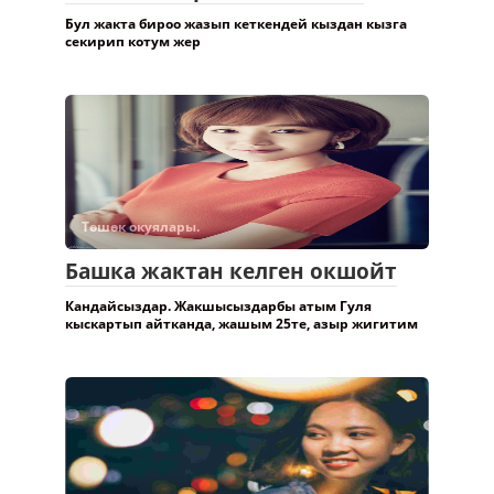
Бул жакта бироо жазып кеткендей кыздан кызга
секирип котум жер
Төшөк окуялары.
Башка жактан келген окшойт
Кандайсыздар. Жакшысыздарбы атым Гуля
кыскартып айтканда, жашым 25те, азыр жигитим