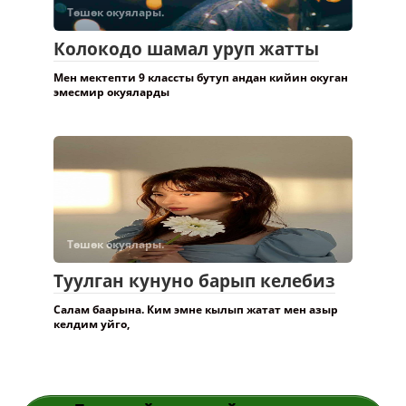
Төшөк окуялары.
Колокодо шамал уруп жатты
Мен мектепти 9 классты бутуп андан кийин окуган
эмесмир окуяларды
Төшөк окуялары.
Туулган кунуно барып келебиз
Салам баарына. Ким эмне кылып жатат мен азыр
келдим уйго,