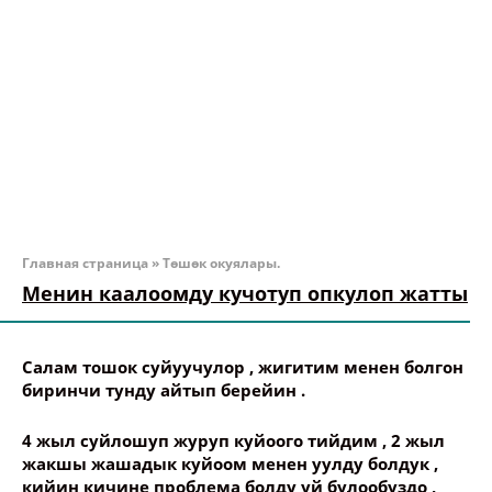
Главная страница
»
Төшөк окуялары.
Менин каалоомду кучотуп опкулоп жатты
Салам тошок суйуучулор , жигитим менен болгон
биринчи тунду айтып берейин .
4 жыл суйлошуп журуп куйоого тийдим , 2 жыл
жакшы жашадык куйоом менен уулду болдук ,
кийин кичине проблема болду уй булообуздо ,