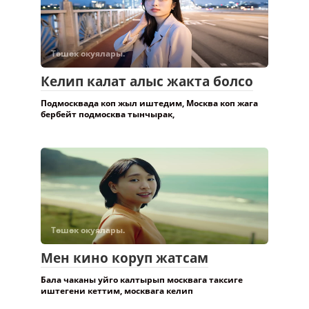
Төшөк окуялары.
Келип калат алыс жакта болсо
Подмосквада коп жыл иштедим, Москва коп жага
бербейт подмосква тынчырак,
Төшөк окуялары.
Мен кино коруп жатсам
Бала чаканы уйго калтырып москвага таксиге
иштегени кеттим, москвага келип