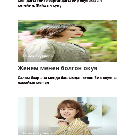
Мен дагы тойго баргандагы бир окуя жазып
кетейин. Жайдын күнү
Төшөк окуялары.
Женем менен болгон окуя
Салам баарына менда башымдан откон Бир окуяны
жазайын мен ал
Төшөк окуялары.