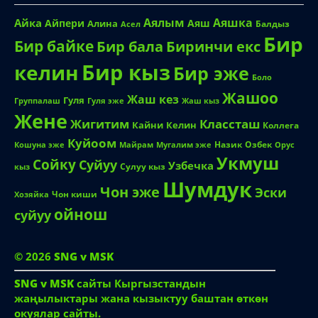
Аялым
Аяшка
Айка
Айпери
Аяш
Алина
Балдыз
Асел
Бир
Бир байке
Биринчи екс
Бир бала
Бир кыз
келин
Бир эже
Боло
Жашоо
Жаш кез
Гуля
Группалаш
Жаш кыз
Гуля эже
Жене
Жигитим
Классташ
Кайни
Келин
Коллега
Куйоом
Назик
Озбек
Кошуна эже
Майрам
Мугалим эже
Орус
Укмуш
Сойку
Суйуу
Узбечка
Сулуу кыз
кыз
Шумдук
Чон эже
Эски
Чон киши
Хозяйка
ойнош
суйуу
© 2026
SNG v MSK
SNG v MSK
сайты Кыргызстандын
жаңылыктары жана кызыктуу баштан өткөн
окуялар сайты.