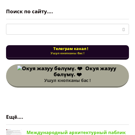
Поиск по сайту….
Поиск:
Телеграм канал !
Ушул кнопканы бас !
Окуя жазуу
бөлүмү. ❤️
Ушул кнопканы бас !
Ещё….
Международный архитектурный паблик