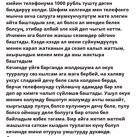
кийин телефонума 1000 рубль туштү деген
билдирүү келди. Шефим келгенде мен телефонго
мынча акча салууга мүмкүнчулүгүм жете элегин
айта баштадым эле, ал болсо ал менден белек
болсуң, этибар албай эле кой деп чыгып кетти.
Ичимен ага болгон жакшы сезимдер ойгоно
баштады. Кээде-кээде ал мени сүйкүмдүүлүк
менен карап жатканын да сезип калып жаттым,
акырындык менен мен да аны жактыра
баштадым
Кечинде үйгө барганда жолдошума ал окуя
тууралуу сөз кылсам ага жага бербей, на халяву
уксус сладкий дечү беле сала колдоно берда,
берчи телефонунду сүйлөшчү адамдар бар эле
деп ар кимге чалып сүйлөшө баштады. Ушул окуя
менин колумду бошотуп жолумду ачты окшойт,
кыргыздар пулуң болсо кулунмун дечү беле, пулу
болсо ойношу деле болууга бир отоло бел
байладым өзбек тагама. Бир айга жетип жетпей
жашылча саткан кыздын туулаган күнү болуп
кечинде мини отуруш уюштурду дүкөндө.