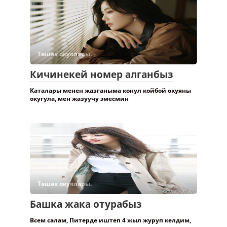
Төшөк окуялары.
Кичинекей номер алганбыз
Каталары менен жазганыма конул койбой окуяны
окугула, мен жазуучу эмесмин
Төшөк окуялары.
Башка жака отурабыз
Всем салам, Питерде иштеп 4 жыл журуп келдим,