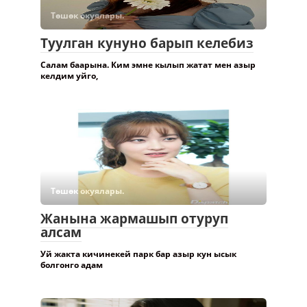
Төшөк окуялары.
Туулган кунуно барып келебиз
Салам баарына. Ким эмне кылып жатат мен азыр
келдим уйго,
Төшөк окуялары.
Жанына жармашып отуруп
алсам
Уй жакта кичинекей парк бар азыр кун ысык
болгонго адам