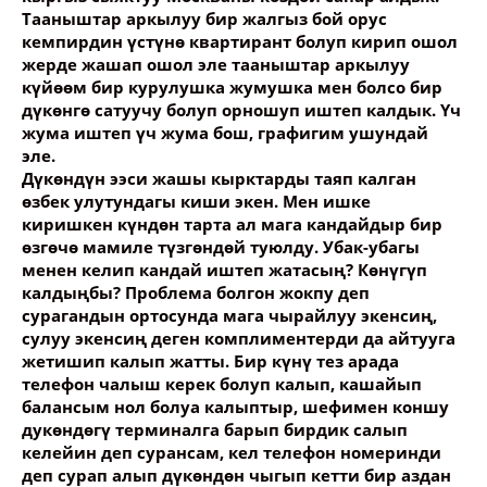
Тааныштар аркылуу бир жалгыз бой орус
кемпирдин үстүнө квартирант болуп кирип ошол
жерде жашап ошол эле тааныштар аркылуу
күйөөм бир курулушка жумушка мен болсо бир
дүкөнгө сатуучу болуп орношуп иштеп калдык. Үч
жума иштеп үч жума бош, графигим ушундай
эле.
Дүкөндүн ээси жашы кырктарды таяп калган
өзбек улутундагы киши экен. Мен ишке
киришкен күндөн тарта ал мага кандайдыр бир
өзгөчө мамиле түзгөндөй туюлду. Убак-убагы
менен келип кандай иштеп жатасың? Көнүгүп
калдыңбы? Проблема болгон жокпу деп
сурагандын ортосунда мага чырайлуу экенсиң,
сулуу экенсиң деген комплиментерди да айтууга
жетишип калып жатты. Бир күнү тез арада
телефон чалыш керек болуп калып, кашайып
балансым нол болуа калыптыр, шефимен коншу
дукөндөгү терминалга барып бирдик салып
келейин деп сурансам, кел телефон номеринди
деп сурап алып дүкөндөн чыгып кетти бир аздан