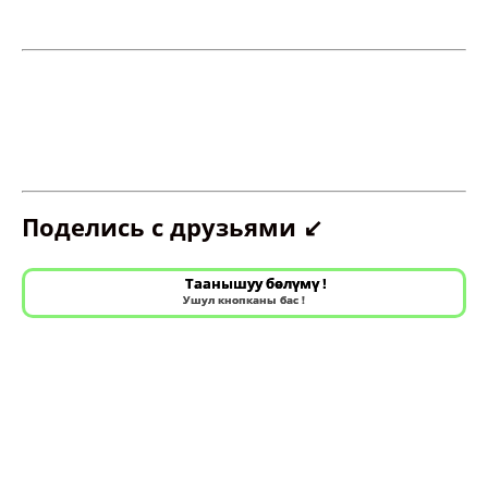
Поделись с друзьями ↙️
Таанышуу бөлүмү !
Ушул кнопканы бас !