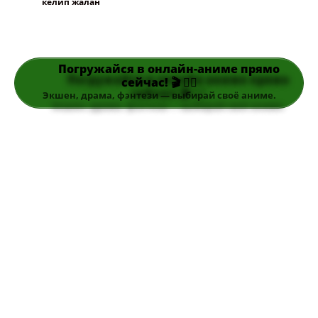
келип жалан
Погружайся в онлайн-аниме прямо
сейчас! 🎬 👆🏻
Экшен, драма, фэнтези — выбирай своё аниме.