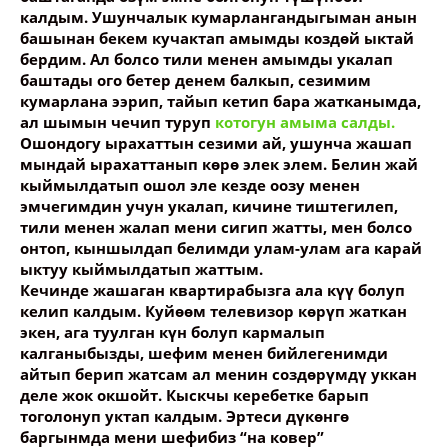
калдым. Ушунчалык кумарлангандыгыман анын
башынан бекем кучактап амымды коздөй ыктай
бердим. Ал болсо тили менен амымды укалап
баштады ого бетер денем балкып, сезимим
кумарлана ээрип, тайып кетип бара жатканымда,
ал шымын чечип туруп
котогун амыма салды.
Ошондогу ырахаттын сезими ай, ушунча жашап
мындай ырахаттанып көрө элек элем. Белин жай
кыймылдатып ошол эле кезде оозу менен
эмчегимдин учун укалап, кичине тиштегилеп,
тили менен жалап мени сигип жатты, мен болсо
онтоп, кыншылдап белимди улам-улам ага карай
ыктуу кыймылдатып жаттым.
Кечинде жашаган квартирабызга ала күү болуп
келип калдым. Куйөөм телевизор көрүп жаткан
экен, ага туулган күн болуп кармалып
калганыбызды, шефим менен бийлегенимди
айтып берип жатсам ал менин создөрүмдү уккан
деле жок окшойт. Кыскчы керебетке барып
тоголонуп уктап калдым. Эртеси дүкөнгө
баргынмда мени шефибиз “на ковер”