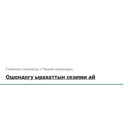
Главная страница
»
Төшөк окуялары.
Ошондогу ырахаттын сезими ай