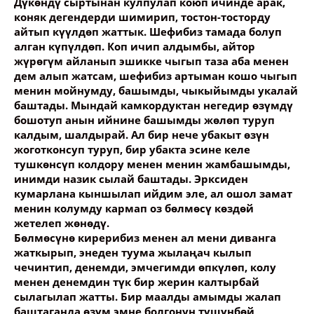
Дүкөндү сыртынан кулпулап коюп ичинде арак,
коняк дегендерди шимирип, тостон-тосторду
айтып күүлдөп жаттык. Шефибиз тамада болуп
алган күпүлдөп. Коп ичип алдымбы, айтор
жүрөгүм айланып эшикке чыгып таза аба менен
дем алып жатсам, шефибиз артыман кошо чыгып
менин мойнумду, башымды, чыкыйымды укалай
баштады. Мындай камкордуктан негедир өзүмдү
бошотуп анын ийнине башымды жөлөп туруп
калдым, шалдырай. Ал бир нече убакыт өзүн
жоготконсуп туруп, бир убакта эсине келе
тушкөнсүп колдору менен менин жамбашымды,
инимди назик сылай баштады. Эрксиден
кумарлана кыншылап ийдим эле, ал ошол замат
менин колумду кармап оз бөлмөсү көздөй
жетелеп жөнөдү.
Бөлмөсүнө кирерибиз менен ал мени диванга
жаткырып, энеден туума жылаңач кылып
чечинтип, денемди, эмчегимди өпкүлөп, колу
менен денемдин түк бир жерин калтырбай
сылагылап жатты. Бир маалды амымды жалап
баштаганда өзүм эмне болгонун түшүнбөй