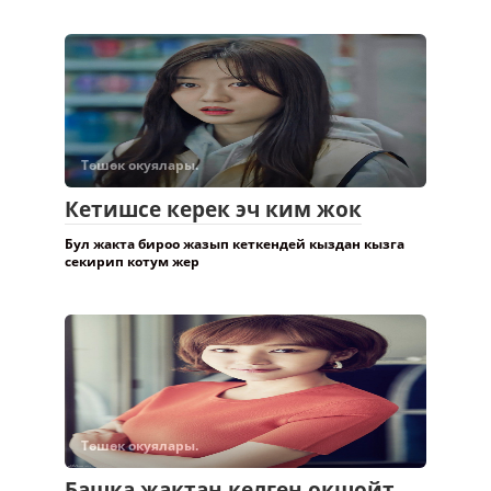
Төшөк окуялары.
Кетишсе керек эч ким жок
Бул жакта бироо жазып кеткендей кыздан кызга
секирип котум жер
Төшөк окуялары.
Башка жактан келген окшойт