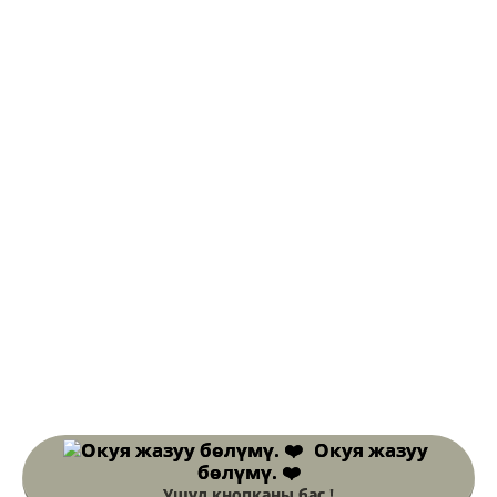
Окуя жазуу
бөлүмү. ❤️
Ушул кнопканы бас !