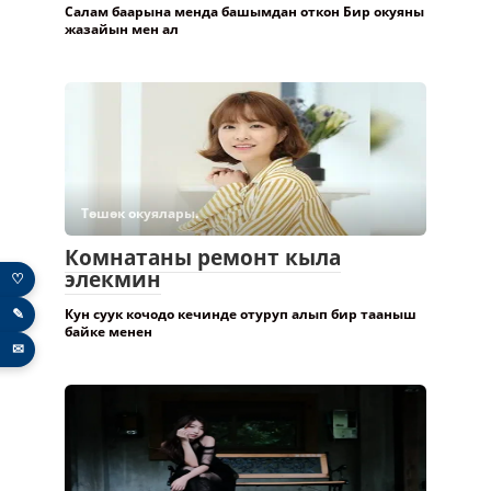
Салам баарына менда башымдан откон Бир окуяны
жазайын мен ал
Төшөк окуялары.
Комнатаны ремонт кыла
элекмин
♡
✎
Кун суук кочодо кечинде отуруп алып бир тааныш
байке менен
✉