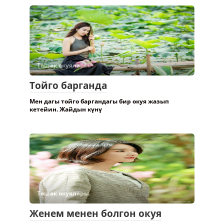
Төшөк окуялары.
Тойго барганда
Мен дагы тойго баргандагы бир окуя жазып
кетейин. Жайдын күнү
Төшөк окуялары.
Женем менен болгон окуя