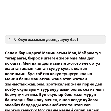
🎈 Окуя жазамын десең ушуну бас !
Салам барыңарга! Менин атым Мая, Майрамгүл
тагыраагы, бирок иштеген жеримде Мая деп
коюшат. Мен дагы деле сынын жогото элек отуз
жаштан ашып калган сулуу сумак келген
Ваше имя
келинмин. Бул сайтка кокус тушугуп калып
менин башыман өткөн жана өтүп жаткан
жыныстык жашоом, эротикалык жана порно деп
Название сообщения
коёбу окуяларым тууралуу азын оолак сөз кылып
берүүнү чечтим. Бул окуялар беш жыл мурун
башталды болжолу менен, ошол кезде күйөөм
Опубликовать контент
экөөбүз балдарды ата-энебизге таштап көп
кыргыз сыяктуу Москваны көздөй сапар алдык.