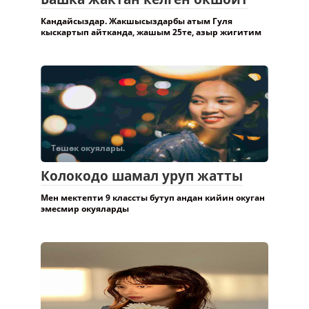
Кандайсыздар. Жакшысыздарбы атым Гуля
кыскартып айтканда, жашым 25те, азыр жигитим
Төшөк окуялары.
Колокодо шамал уруп жатты
Мен мектепти 9 классты бутуп андан кийин окуган
эмесмир окуяларды