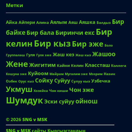
Метки
Бир
Аялым
Аяшка
Айка
Айпери
Аяш
Алина
Балдыз
Бир
байке
Биринчи екс
Бир бала
Бир кыз
келин
Бир эже
Боло
Жашоо
Жаш кез
Гуля
Группалаш
Жаш кыз
Гуля эже
Жене
Жигитим
Классташ
Кайни
Келин
Коллега
Куйоом
Назик
Кошуна эже
Майрам
Мугалим эже
Мээрим
Сойку
Суйуу
Узбечка
Озбек
Сулуу кыз
Орус кыз
Укмуш
Чон эже
Чон киши
Хозяйка
Шумдук
ойнош
Эски суйуу
© 2026
SNG v MSK
SNG v MSK
сайты Кыргызстандын