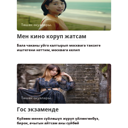
Төшөк окуялары.
Мен кино коруп жатсам
Бала чаканы уйго калтырып москвага таксиге
иштегени кеттим, москвага келип
Төшөк окуялары.
Гос экзаменде
Күйөөм менен сүйлөшүп жүрүп үйлөнгөнбүз,
бирок, ачыгын айтсам аны сүйбөй