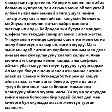
чакыртыптыр эртелеп. Кирерим менен шефибиз
бөлмөнү кулпулап, таң аткыча мени ойлоп уктай
албай чыкканын мендей аялга ушуга чейин
такыр жолукпаганын айтып, колуман бетимен,
мойнуман өпкүлөп жатып кайра диванга
жаткырып алды. Кайрадан эки бутум асмандап,
шефим так текедей секирип мени сигип жатты.
Үч жуманын ичинде шефим ошентип мени сегиз
жолу болмөсүнө чакырып, сигип жүрдү. Мага
эмне мындай сигишип көрбөгөн жаным мен деле
аны менен кумарланууну каалап калдым. Анан
менин этек кирим келип калды, аны шефиме
айтып, убактылуу токтотуп турууну сунуштадым.
Ал макул болуп ошону менен азырынча сигише
элекпиз. Сменим бүткөндө 50% премия кошуп
айлыгыма, тамак ашты бекер алуума да шарт
тузүп берип иши кылса биздин мамилени
улантууну ойлоп жүргөн чагы. Үч жума эс алуудан
кийин эмне болоорун бир Кудай билет деп мен
силерге бул окуямды жазып жөнөтүп турган
маалым.