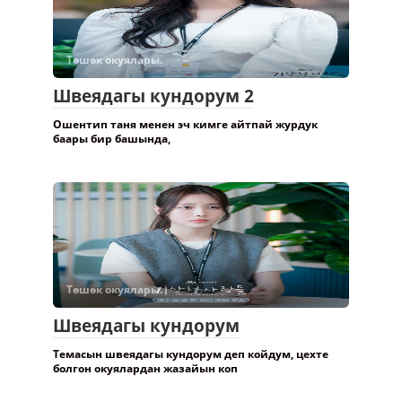
Төшөк окуялары.
Швеядагы кундорум 2
Ошентип таня менен эч кимге айтпай журдук
баары бир башында,
Төшөк окуялары.
Швеядагы кундорум
Темасын швеядагы кундорум деп койдум, цехте
болгон окуялардан жазайын коп