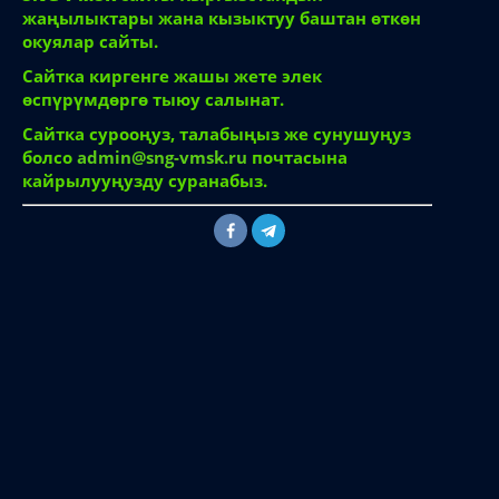
жаңылыктары жана кызыктуу баштан өткөн
окуялар сайты.
Сайтка киргенге жашы жете элек
өспүрүмдөргө тыюу салынат.
Сайтка сурооңуз, талабыңыз же сунушуңуз
болсо
admin@sng-vmsk.ru
почтасына
кайрылууңузду суранабыз.