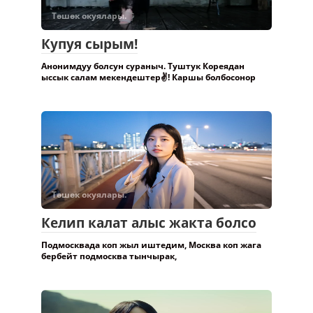
Төшөк окуялары.
Купуя сырым!
Анонимдуу болсун сураныч. Туштук Кореядан
ыссык салам мекендештер✌️! Каршы болбосонор
Төшөк окуялары.
Келип калат алыс жакта болсо
Подмосквада коп жыл иштедим, Москва коп жага
бербейт подмосква тынчырак,