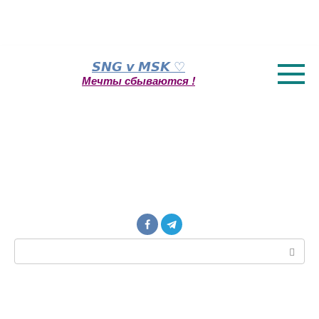
Перейти
𝙎𝙉𝙂 𝙫 𝙈𝙎𝙆 ♡
к
Мечты сбываются !
контенту
Поиск: