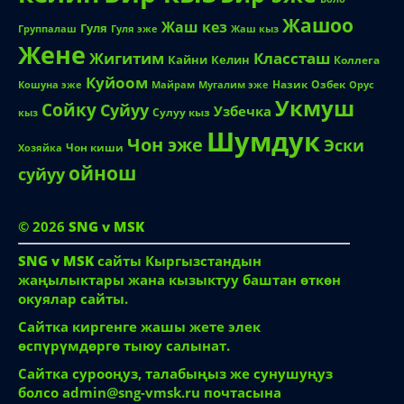
Жашоо
Жаш кез
Гуля
Группалаш
Жаш кыз
Гуля эже
Жене
Жигитим
Классташ
Кайни
Келин
Коллега
Куйоом
Назик
Озбек
Кошуна эже
Майрам
Мугалим эже
Орус
Укмуш
Сойку
Суйуу
Узбечка
Сулуу кыз
кыз
Шумдук
Чон эже
Эски
Чон киши
Хозяйка
ойнош
суйуу
© 2026
SNG v MSK
SNG v MSK
сайты Кыргызстандын
жаңылыктары жана кызыктуу баштан өткөн
окуялар сайты.
Сайтка киргенге жашы жете элек
өспүрүмдөргө тыюу салынат.
Сайтка сурооңуз, талабыңыз же сунушуңуз
болсо
admin@sng-vmsk.ru
почтасына