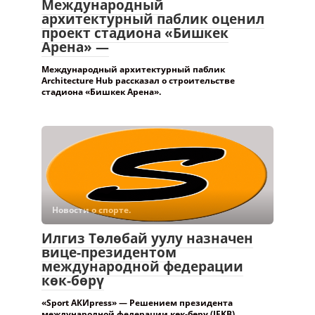
Международный
архитектурный паблик оценил
проект стадиона «Бишкек
Арена» —
Международный архитектурный паблик
Architecture Hub рассказал о строительстве
стадиона «Бишкек Арена».
Новости о спорте.
Илгиз Төлөбай уулу назначен
вице-президентом
международной федерации
көк-бөрү
«Sport АКИpress» — Решением президента
международной федерации көк-бөрү (IFKB)