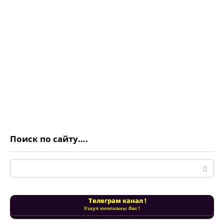
Поиск по сайту….
Поиск:
Телеграм канал !
Ушул кнопканы бас !