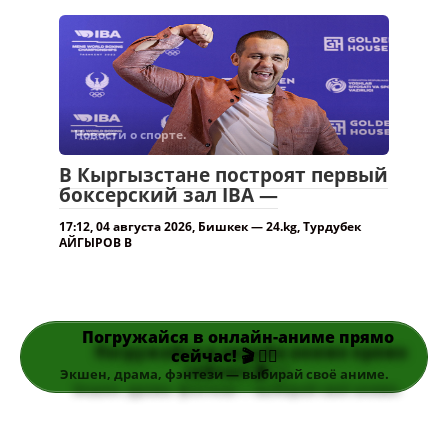
Новости о спорте.
В Кыргызстане построят первый
боксерский зал IBA —
17:12, 04 августа 2026, Бишкек — 24.kg, Турдубек
АЙГЫРОВ В
Погружайся в онлайн-аниме прямо
сейчас! 🎬 👆🏻
Экшен, драма, фэнтези — выбирай своё аниме.