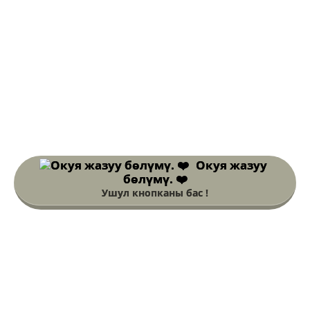
Окуя жазуу
бөлүмү. ❤️
Ушул кнопканы бас !