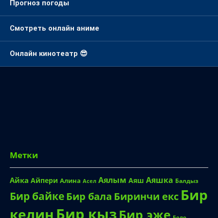
Прогноз погоды
Смотреть онлайн аниме
Онлайн кинотеатр 😎
Метки
Аялым
Аяшка
Айка
Айпери
Аяш
Алина
Балдыз
Асел
Бир
Бир байке
Биринчи екс
Бир бала
Бир кыз
келин
Бир эже
Боло