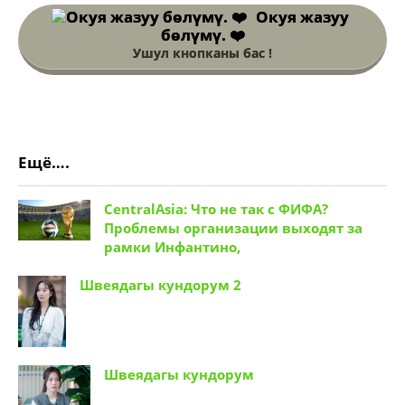
Окуя жазуу
бөлүмү. ❤️
Ушул кнопканы бас !
Ещё….
CentralAsia: Что не так с ФИФА?
Проблемы организации выходят за
рамки Инфантино,
Швеядагы кундорум 2
Швеядагы кундорум