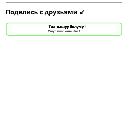
Поделись с друзьями ↙️
Таанышуу бөлүмү !
Ушул кнопканы бас !