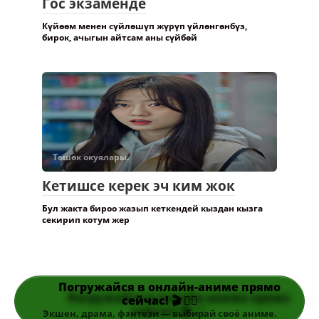
Гос экзаменде
Күйөөм менен сүйлөшүп жүрүп үйлөнгөнбүз,
бирок, ачыгын айтсам аны сүйбөй
Төшөк окуялары.
Кетишсе керек эч ким жок
Бул жакта бироо жазып кеткендей кыздан кызга
секирип котум жер
Погружайся в онлайн-аниме прямо
сейчас! 🎬 👆🏻
Экшен, драма, фэнтези — выбирай своё аниме.