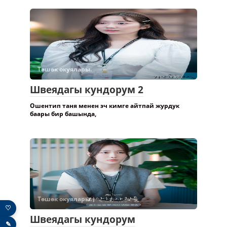
Төшөк окуялары.
Швеядагы кундорум 2
Ошентип таня менен эч кимге айтпай журдук
баары бир башында,
Төшөк окуялары.
♡
Швеядагы кундорум
✎