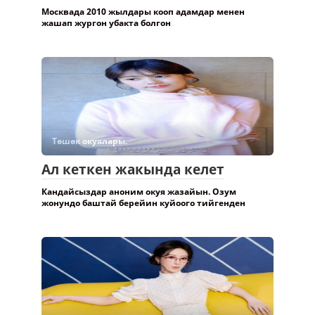
Москвада 2010 жылдары кооп адамдар менен
жашап жургон убакта болгон
Төшөк окуялары.
Ал кеткен жакында келет
Кандайсыздар аноним окуя жазайын. Озум
жонундо баштай берейин куйоого тийгенден