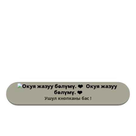
Окуя жазуу
бөлүмү. ❤️
Ушул кнопканы бас !