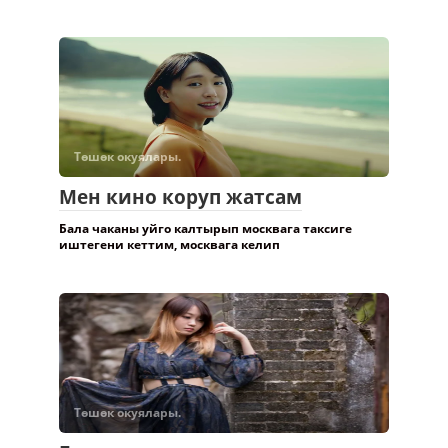
Төшөк окуялары.
Мен кино коруп жатсам
Бала чаканы уйго калтырып москвага таксиге
иштегени кеттим, москвага келип
Төшөк окуялары.