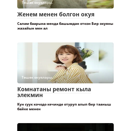
Төшөк окуялары.
Женем менен болгон окуя
Салам баарына менда башымдан откон Бир окуяны
жазайын мен ал
Төшөк окуялары.
Комнатаны ремонт кыла
элекмин
Кун суук кочодо кечинде отуруп алып бир тааныш
байке менен