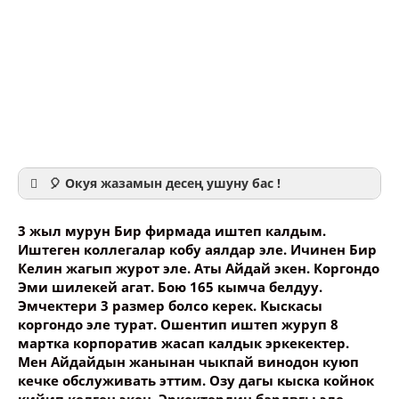
🎈 Окуя жазамын десең ушуну бас !
3 жыл мурун Бир фирмада иштеп калдым.
Иштеген коллегалар кобу аялдар эле. Ичинен Бир
Келин жагып журот эле. Аты Айдай экен. Коргондо
Эми шилекей агат. Бою 165 кымча белдуу.
Ваше имя
Эмчектери 3 размер болсо керек. Кыскасы
коргондо эле турат. Ошентип иштеп журуп 8
мартка корпоратив жасап калдык эркекектер.
Название сообщения
Мен Айдайдын жанынан чыкпай винодон куюп
кечке обслуживать эттим. Озу дагы кыска койнок