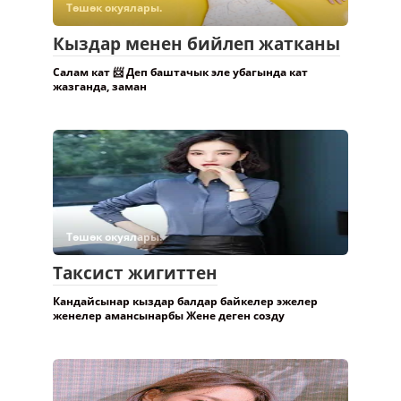
Төшөк окуялары.
Кыздар менен бийлеп жатканы
Салам кат 📨 Деп баштачык эле убагында кат
жазганда, заман
Төшөк окуялары.
Таксист жигиттен
Кандайсынар кыздар балдар байкелер эжелер
женелер амансынарбы Жене деген созду