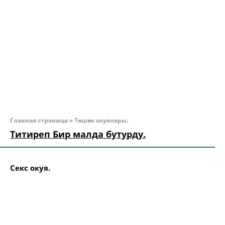
Главная страница
»
Төшөк окуялары.
Титиреп Бир малда бутурду.
Секс окуя.