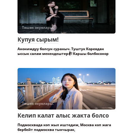
Төшөк окуялары.
Купуя сырым!
Анонимдуу болсун сураныч. Туштук Кореядан
ыссык салам мекендештер✌️! Каршы болбосонор
Төшөк окуялары.
Келип калат алыс жакта болсо
Подмосквада коп жыл иштедим, Москва коп жага
бербейт подмосква тынчырак,