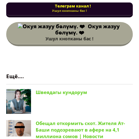
Телеграм канал !
Ушул кнопканы бас !
Окуя жазуу
бөлүмү. ❤️
Ушул кнопканы бас !
Ещё….
Швеядагы кундорум
Обещал откормить скот. Жителя Ат-
Баши подозревают в афере на 4,1
миллиона сомов | Новости