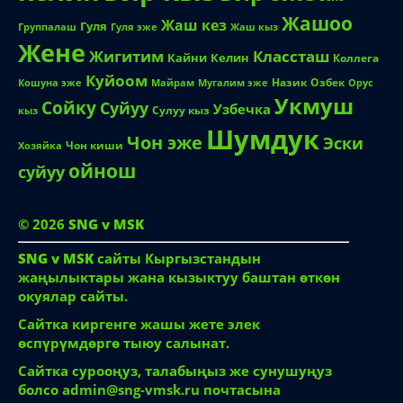
Жашоо
Жаш кез
Гуля
Группалаш
Жаш кыз
Гуля эже
Жене
Жигитим
Классташ
Кайни
Келин
Коллега
Куйоом
Назик
Озбек
Кошуна эже
Майрам
Мугалим эже
Орус
Укмуш
Сойку
Суйуу
Узбечка
Сулуу кыз
кыз
Шумдук
Чон эже
Эски
Чон киши
Хозяйка
ойнош
суйуу
© 2026
SNG v MSK
SNG v MSK
сайты Кыргызстандын
жаңылыктары жана кызыктуу баштан өткөн
окуялар сайты.
Сайтка киргенге жашы жете элек
өспүрүмдөргө тыюу салынат.
Сайтка сурооңуз, талабыңыз же сунушуңуз
болсо
admin@sng-vmsk.ru
почтасына