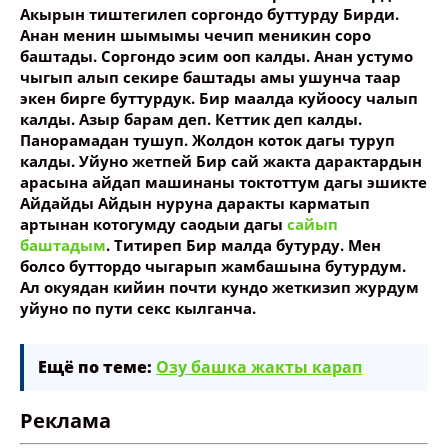
Акырын тиштегилеп соргондо буттурду Бирди.
Анан менин шымымы чечип меникин соро
баштады. Соргондо эсим ооп калды. Анан устумо
чыгып алып секире баштады амы ушунча таар
экен бирге буттурдук. Бир маалда куйоосу чалып
калды. Азыр барам деп. Кеттик деп калды.
Панорамадан тушуп. Жолдон коток дагы туруп
калды. Уйуно жетпей Бир сай жакта дарактардын
арасына айдап машинаны токтоттум дагы эшикте
Айдайды Айдын нуруна даракты карматып
артынан котогумду саодыи дагы
сайып
баштадым
. Титиреп Бир малда бутурду. Мен
болсо буттордо чыгарып жамбашына бутурдум.
Ал окуядан кийин почти кундо жеткизип журдум
уйуно по пути секс кылганча.
Ещё по теме:
Озу башка жакты карап
Реклама