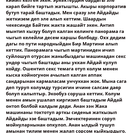
кийип келген экен. Эркектердин бардвгы эле
Опубликовать контент
карап бийге тартып жатышты. Акыры корпоратив
бутуп тарай баштадык. Мен сразу эле Айдайды
жеткизем деп эле алып кеттим. Шаардын
чекесинде Байтик жакта жашайт экен. Антип
мынтип кызуу болуп калган келинге панорама га
чыгып келейли десем каршы болбоду. Охх дедим
дагы по пути народныйдан Бир Мартини алып
кеттик. Панорамага чыгып мартиниден ичип
суйлошуп отурсан жаныбыздагы машинадан секс
ундор чыгып баштады аны уккан Айдай кулуп
койду. Ошентип секс темага отуп колум менен
кыска койногунон ачылып калган аппак
сандарынан кармаласам унчуккан жок. Мына сага
деп туруп колумду турсигин ичине салсам даяр
болуп калыптыр. Экообуз соруша кеттик. Колум
менен амын ушалап киргизип баштадым Айдай
онтоп болбой калдым деди. Анан ээн Жака
машинаны токтотуп арткы сиденья жаткызып
Айдайды эзе баштадым. Эмчектеринен соруп
мойнуларнынан опкулоп. Анан ылдый тушуп
амынан тилим менен жалап сорсом кыйкырдыго.