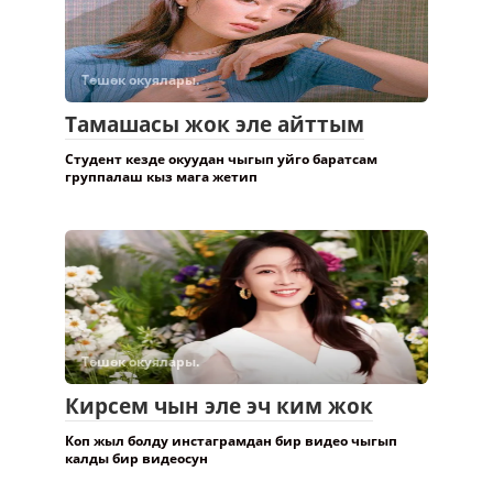
Төшөк окуялары.
Тамашасы жок эле айттым
Студент кезде окуудан чыгып уйго баратсам
группалаш кыз мага жетип
Төшөк окуялары.
Кирсем чын эле эч ким жок
Коп жыл болду инстаграмдан бир видео чыгып
калды бир видеосун