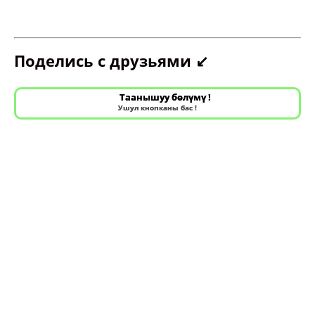
Поделись с друзьями ↙️
Таанышуу бөлүмү !
Ушул кнопканы бас !