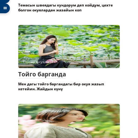
Темасын швеядагы кундорум деп койдум, цехте
✉
болгон окуялардан жазайын коп
Төшөк окуялары.
Тойго барганда
Мен дагы тойго баргандагы бир окуя жазып
кетейин. Жайдын күнү