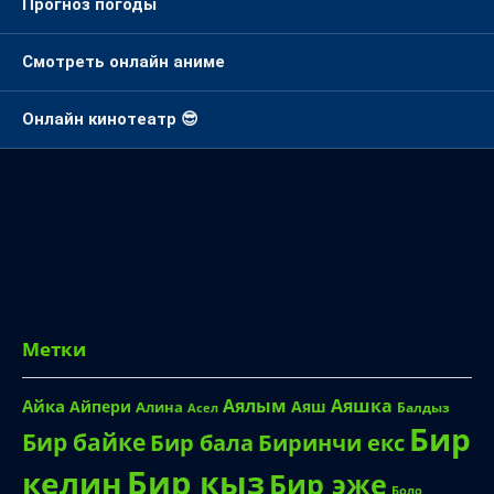
Прогноз погоды
Смотреть онлайн аниме
Онлайн кинотеатр 😎
Метки
Аялым
Аяшка
Айка
Айпери
Аяш
Алина
Балдыз
Асел
Бир
Бир байке
Биринчи екс
Бир бала
Бир кыз
келин
Бир эже
Боло