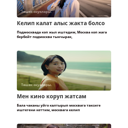
Төшөк окуялары.
Келип калат алыс жакта болсо
Подмосквада коп жыл иштедим, Москва коп жага
бербейт подмосква тынчырак,
Төшөк окуялары.
Мен кино коруп жатсам
Бала чаканы уйго калтырып москвага таксиге
иштегени кеттим, москвага келип