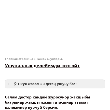
Главная страница
»
Төшөк окуялары.
Ушунчалык делебемди козгойт
🎈 Окуя жазамын десең ушуну бас !
Салам достор кандай журосунор жакшыбы
баарынар жакшы жазып атасынар азамат
калеминер курчуй берсин.