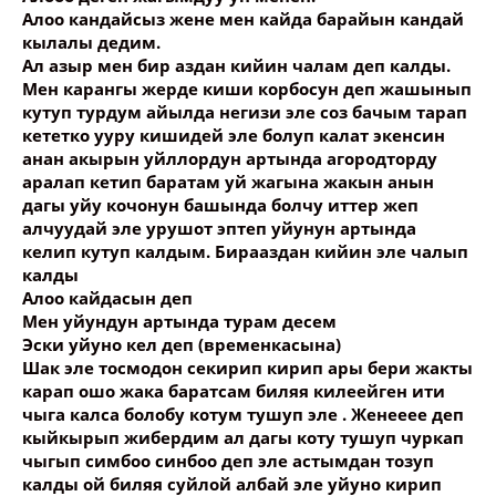
Алоо кандайсыз жене мен кайда барайын кандай
кылалы дедим.
Ал азыр мен бир аздан кийин чалам деп калды.
Мен карангы жерде киши корбосун деп жашынып
кутуп турдум айылда негизи эле соз бачым тарап
кететко ууру кишидей эле болуп калат экенсин
анан акырын уйллордун артында агородторду
аралап кетип баратам уй жагына жакын анын
дагы уйу кочонун башында болчу иттер жеп
алчуудай эле урушот эптеп уйунун артында
келип кутуп калдым. Бирааздан кийин эле чалып
калды
Алоо кайдасын деп
Мен уйундун артында турам десем
Эски уйуно кел деп (временкасына)
Шак эле тосмодон секирип кирип ары бери жакты
карап ошо жака баратсам биляя килеейген ити
чыга калса болобу котум тушуп эле . Женееее деп
кыйкырып жибердим ал дагы коту тушуп чуркап
чыгып симбоо синбоо деп эле астымдан тозуп
калды ой биляя суйлой албай эле уйуно кирип