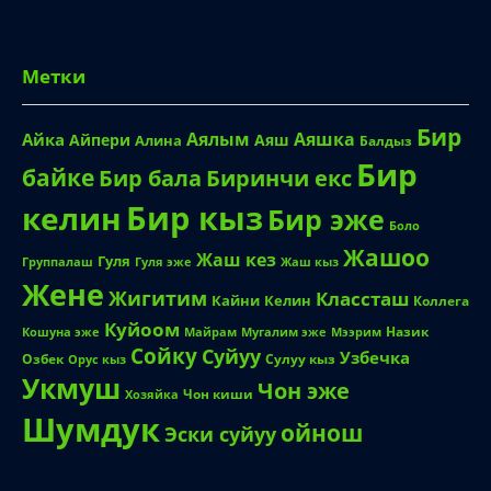
Метки
Бир
Аялым
Аяшка
Айка
Айпери
Аяш
Алина
Балдыз
Бир
байке
Биринчи екс
Бир бала
Бир кыз
келин
Бир эже
Боло
Жашоо
Жаш кез
Гуля
Группалаш
Жаш кыз
Гуля эже
Жене
Жигитим
Классташ
Кайни
Келин
Коллега
Куйоом
Назик
Кошуна эже
Майрам
Мугалим эже
Мээрим
Сойку
Суйуу
Узбечка
Озбек
Сулуу кыз
Орус кыз
Укмуш
Чон эже
Чон киши
Хозяйка
Шумдук
ойнош
Эски суйуу