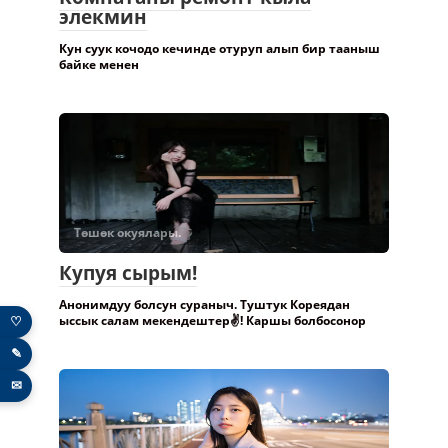
Комнатаны ремонт кыла
элекмин
Кун суук кочодо кечинде отуруп алып бир тааныш
байке менен
Төшөк окуялары.
Купуя сырым!
♡
Анонимдуу болсун сураныч. Туштук Кореядан
ыссык салам мекендештер✌️! Каршы болбосонор
✎
✉