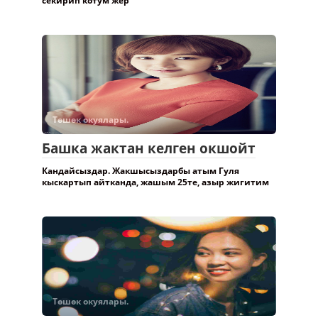
Бул жакта бироо жазып кеткендей кыздан кызга
секирип котум жер
Төшөк окуялары.
Башка жактан келген окшойт
Кандайсыздар. Жакшысыздарбы атым Гуля
кыскартып айтканда, жашым 25те, азыр жигитим
Төшөк окуялары.