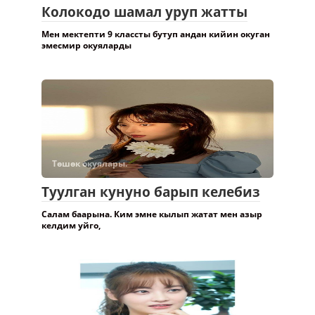
Колокодо шамал уруп жатты
Мен мектепти 9 классты бутуп андан кийин окуган
эмесмир окуяларды
Төшөк окуялары.
Туулган кунуно барып келебиз
Салам баарына. Ким эмне кылып жатат мен азыр
келдим уйго,