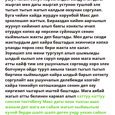
жыргап мен дагы жыргап устунон тушпой эле
тыгып тыгып жатып калдым оозунан соргулап.
Буга чейин кайда журдун корунбой Макс деп
эркелешип жаттык. Бирааздан кийин аарчынып
жуунуп кийинип алып баягы конякты ичип
отурдук копко ар нерсени суйлошуп сенин
кыймылын жакты деп баштады. Мен дагы сизди
жактырдым деп кайра баштадык экинчиси копко
уланды порно секс бери жакта эле калат.
Ээришип эле мени тургузуп алып шымымды
ылдый кылып эле соруп кирди ооох мага жагып
атты кайф тим эле ушунчалык соргонду коро элек
болчумун ойдо туруп амына такап тыгып тыгып
биртике кыймылдап кайра ылдый барып котокту
соргулайт аах ушунчалык делебемди козгойт
кайра тонкойуп котошкандан сенин деп озу
киргизип чыгарып иштей баштады. Мага аябай
жагып атты белинен кармап алып
каттуу каттуу
сиксем токтобочу Макс дагы ооох тыкчы ааах
жаным деп мага ан сайын жагып кыймылым
кучой берди шалп шалп деген унду уккан сайын