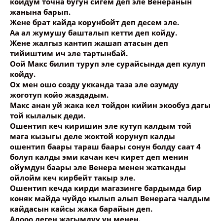
койдум точна бугун сигем деп эле Венеранын
жанына барып.
Жене брат кайда корунбойт деп десем эле.
Аа ал жумушу башталып кетти деп койду.
Жене жалгыз кантип жашап атасын деп
тийиштим ич эле тартынбай.
Оой Макс билип туруп эле сурайсында деп кулуп
койду.
Ох мен ошо созду укканда таза эле озумду
жоготуп койо жаздадым.
Макс анан уй жака кел тойдон кийин экообуз дагы
той кылалык деди.
Ошентип кеч киришин эле кутуп калдым той
мага кызыгы деле жоктой корунуп калды
ошентип баары тараш баары сонун болду саат 4
болуп калды эми качан кеч кирет деп менин
ойумдун баары эле Венера менен жатканды
ойлойм кеч кирбейт такыр эле.
Ошентип кечда кирди магазинге бардымда бир
коняк майда чуйдо кылып алып Венерага чалдым
кайдасын кайсы жака барайын деп.
Алооо деген жагымдуу ун менен.