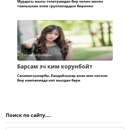
Мурдагы жылы телеграмдан бир келин менен
таанышкан элем группалардын биринен
Төшөк окуялары.
Барсам эч ким корунбойт
Саламатсынарбы. Кандайсынар анан мен негизи
бир компанияда коп жылдан бери
Поиск по сайту….