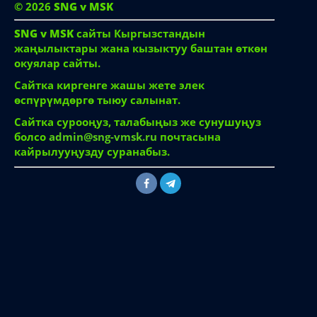
© 2026
SNG v MSK
SNG v MSK
сайты Кыргызстандын
жаңылыктары жана кызыктуу баштан өткөн
окуялар сайты.
Сайтка киргенге жашы жете элек
өспүрүмдөргө тыюу салынат.
Сайтка сурооңуз, талабыңыз же сунушуңуз
болсо
admin@sng-vmsk.ru
почтасына
кайрылууңузду суранабыз.