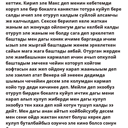
кеттик. Кирип эле Макс деп менин кебетемди
коруп эле бир бокалга каняктан тотура куйуп бере
салды ичип эле отуруп калдым суйлой алсамчы
же калчылдап. Секске берилип келе жаткан
жаным ал жонундо ойлонгум дагы келбей калды
отуруп эле жаным не болду сага деп эркелетип
баштады мен дагы коняк ичиме барганда ичим
ызып эле жыргай баштадым женем эркелеткен
сайын мага жага баштады аябай. Отурган жерден
эле жамбашынан кармалап ичин ачып опкулой
баштадым эмчеке чейин которуп койгом
кофтасын аах жеп ойдону карап жааныыым деп
эле эзилип атат Венера ой энееен дедимда
шымын чечейин десем эле колумдан кармап
койо тур деди кичинее деп. Мейли деп экообуз
отуруп бирден бокалга куйуп ичтик дагы мени
карап алып кулуп жиберди мен дагы кулуп
экообуз тен хаха деп кой котун тушуп калды ээ
дейт. Мен дагы анан айтып койбойсузбу десем
мен сени ойдо жактан келет болуш керек деп
кулуп буталбайбыз озунчо эле кино болсо сонун