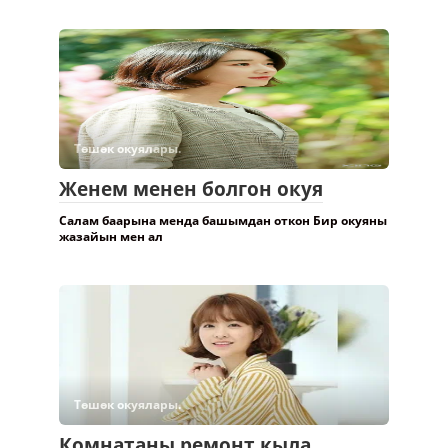
Төшөк окуялары.
Женем менен болгон окуя
Салам баарына менда башымдан откон Бир окуяны
жазайын мен ал
Төшөк окуялары.