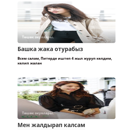
Төшөк окуялары.
Башка жака отурабыз
Всем салам, Питерде иштеп 4 жыл журуп келдим,
келип жалан
Төшөк окуялары.
Мен жалдырап калсам