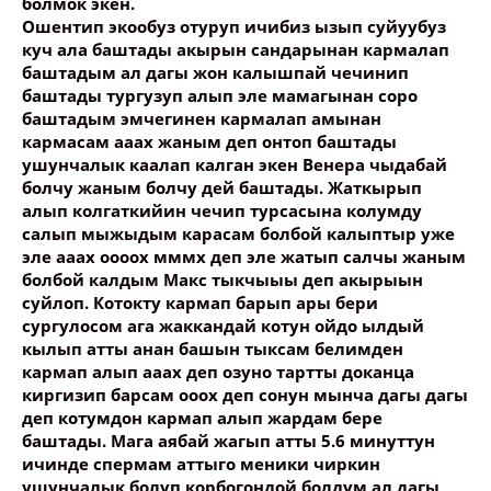
болмок экен.
Ошентип экообуз отуруп ичибиз ызып суйуубуз
куч ала баштады акырын сандарынан кармалап
баштадым ал дагы жон калышпай чечинип
баштады тургузуп алып эле мамагынан соро
баштадым эмчегинен кармалап амынан
кармасам ааах жаным деп онтоп баштады
ушунчалык каалап калган экен Венера чыдабай
болчу жаным болчу дей баштады. Жаткырып
алып колгаткийин чечип турсасына колумду
салып мыжыдым карасам болбой калыптыр уже
эле ааах оооох мммх деп эле жатып салчы жаным
болбой калдым Макс тыкчыыы деп акырыын
суйлоп. Котокту кармап барып ары бери
сургулосом ага жаккандай котун ойдо ылдый
кылып атты анан башын тыксам белимден
кармап алып ааах деп озуно тартты доканца
киргизип барсам ооох деп сонун мынча дагы дагы
деп котумдон кармап алып жардам бере
баштады. Мага аябай жагып атты 5.6 минуттун
ичинде спермам аттыго меники чиркин
ушунчалык болуп корбогондой болдум ал дагы