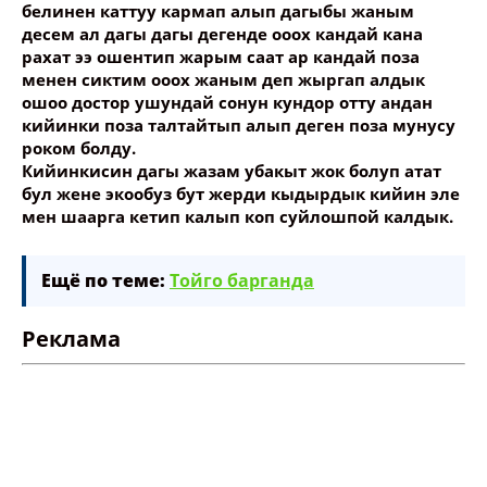
белинен каттуу кармап алып дагыбы жаным
десем ал дагы дагы дегенде ооох кандай кана
рахат ээ ошентип жарым саат ар кандай поза
менен сиктим ооох жаным деп жыргап алдык
ошоо достор ушундай сонун кундор отту андан
кийинки поза талтайтып алып деген поза мунусу
роком болду.
Кийинкисин дагы жазам убакыт жок болуп атат
бул жене экообуз бут жерди кыдырдык кийин эле
мен шаарга кетип калып коп суйлошпой калдык.
Ещё по теме:
Тойго барганда
Реклама