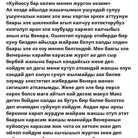
«Куйоосу бар келин менен жургон кезим»
Ваше имя
Ал кезде айылда жашачымын ушундай сулуу
ушунчалык назик эле аны коргон эркек аттуунун
баары эле шилекейи агып калчуу котокторубуз
Название сообщения
козголуп аран эле озубузду кармап калчыбыз
анын аты Венера. Ошентип кундор отоберди бир
куну биздин айылда майрам болуп калды элдин
Опубликовать контент
баары эле оз озу менен болгондой. Мен баягы эле
Венераны карайм карасам журот аа деп сыр
бербей жанына барып кандайсыз жене деп
койдум ал дагы мени кутуп аткандай жакшы озун
кандай деп колун сунуп жылмайды аах биляя
озумду элестетип жибердим Венера менен
сигишип атканымды. Жене деп эле бир нерсе
керек болсо мага айтып кой десем макул Макс
деген бойдон калды ах бугун бир баляя болотко
деп ичимден суйунуп койдум. Андан ары аркы
беркини карап журдум майрам жакшы отуп атат
баарын карасам жакшы маанайда Венеранын
куйоосун карасам жок чота ох кеткен экен деп
ойлоп койдум амы кычышып жургон экен деп