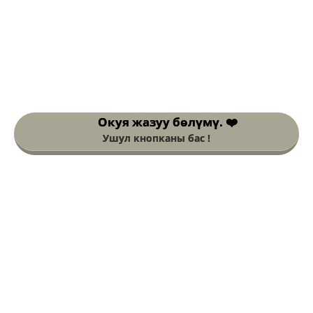
Окуя жазуу
бөлүмү. ❤️
Ушул кнопканы бас !