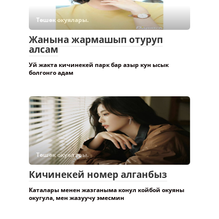
Төшөк окуялары.
Жанына жармашып отуруп
алсам
Уй жакта кичинекей парк бар азыр кун ысык
болгонго адам
Төшөк окуялары.
Кичинекей номер алганбыз
Каталары менен жазганыма конул койбой окуяны
окугула, мен жазуучу эмесмин