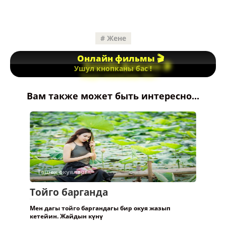
Жене
Онлайн фильмы 🎬
Ушул кнопканы бас !
Вам также может быть интересно...
Төшөк окуялары.
Тойго барганда
Мен дагы тойго баргандагы бир окуя жазып
кетейин. Жайдын күнү