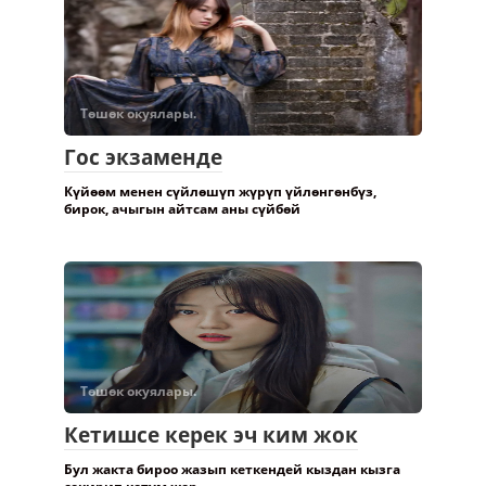
Төшөк окуялары.
Гос экзаменде
Күйөөм менен сүйлөшүп жүрүп үйлөнгөнбүз,
бирок, ачыгын айтсам аны сүйбөй
Төшөк окуялары.
Кетишсе керек эч ким жок