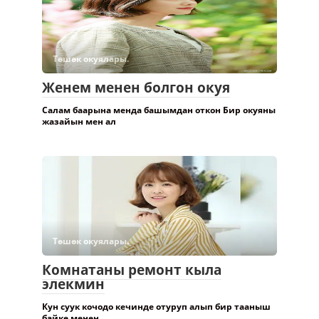
Төшөк окуялары.
Женем менен болгон окуя
Салам баарына менда башымдан откон Бир окуяны
жазайын мен ал
Төшөк окуялары.
Комнатаны ремонт кыла
элекмин