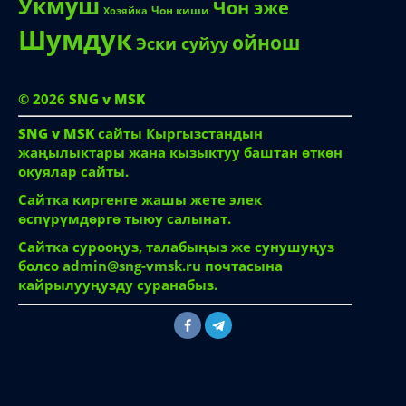
Сойку
Суйуу
Узбечка
Озбек
Сулуу кыз
Орус кыз
Укмуш
Чон эже
Чон киши
Хозяйка
Шумдук
ойнош
Эски суйуу
© 2026
SNG v MSK
SNG v MSK
сайты Кыргызстандын
жаңылыктары жана кызыктуу баштан өткөн
окуялар сайты.
Сайтка киргенге жашы жете элек
өспүрүмдөргө тыюу салынат.
Сайтка сурооңуз, талабыңыз же сунушуңуз
болсо
admin@sng-vmsk.ru
почтасына
кайрылууңузду суранабыз.