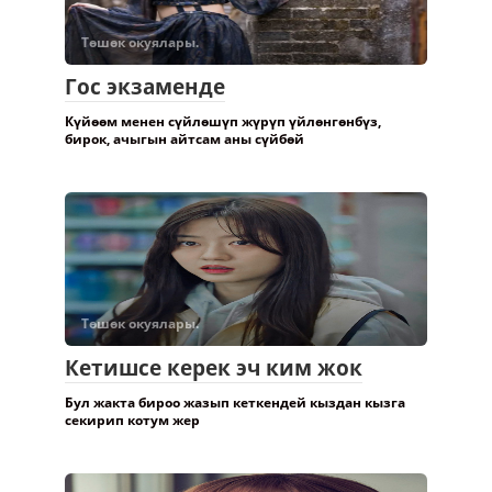
Төшөк окуялары.
Гос экзаменде
Күйөөм менен сүйлөшүп жүрүп үйлөнгөнбүз,
бирок, ачыгын айтсам аны сүйбөй
Төшөк окуялары.
Кетишсе керек эч ким жок
Бул жакта бироо жазып кеткендей кыздан кызга
секирип котум жер