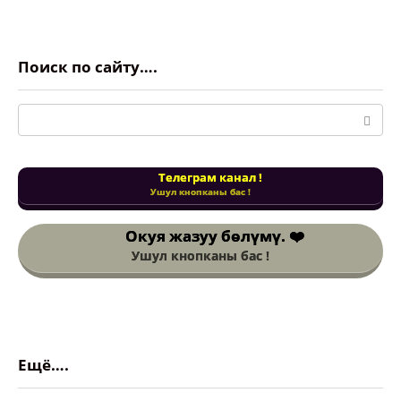
Поиск по сайту….
Поиск:
Телеграм канал !
Ушул кнопканы бас !
Окуя жазуу
бөлүмү. ❤️
Ушул кнопканы бас !
Ещё….