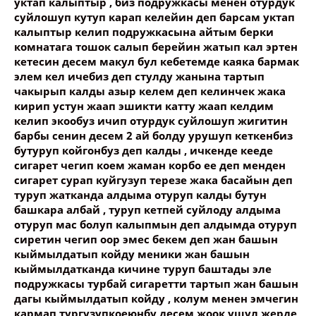
уктап калыптыр , биз подружкасы менен отурдук
суйлошуп кутуп карап келейин деп барсам уктап
калыптыр келип подружкасына айтым берки
комнатага тошок салып берейин жатып кал эртен
кетесин десем макул бул кебетемде каяка бармак
элем кел ичебиз деп стулду жанына тартып
чакырып калды азыр келем деп келинчек жака
кирип устун жаап эшикти катту жаап келдим
келип экообуз ичип отурдук суйлошуп жигитин
барбы сенин десем 2 ай болду урушуп кеткенбиз
бутуруп койгонбуз деп калды , ичкенде кееде
сигарет чегип коем жаман корбо ее деп менден
сигарет сурап куйгузуп терезе жака басайын деп
туруп жатканда алдыма отуруп калды бутун
башкара албай , туруп кетпей суйлоду алдыма
отуруп мас болуп калыпмын деп алдымда отуруп
сиретин чегип оор эмес бекем деп жан башын
кыймылдатып койду меники жан башын
кыймылдатканда кичине туруп баштады эле
подружкасы турбай сигаретти тартып жан башын
дагы кыймылдатып койду , колум менен эмчегин
кармап тургузупкоеюнбу десем жоок ушул жерде