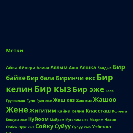
Метки
Бир
Аялым
Аяшка
Айка
Айпери
Аяш
Алина
Балдыз
Бир
байке
Биринчи екс
Бир бала
Бир кыз
келин
Бир эже
Боло
Жашоо
Жаш кез
Гуля
Группалаш
Жаш кыз
Гуля эже
Жене
Жигитим
Классташ
Кайни
Келин
Коллега
Куйоом
Назик
Кошуна эже
Майрам
Мугалим эже
Мээрим