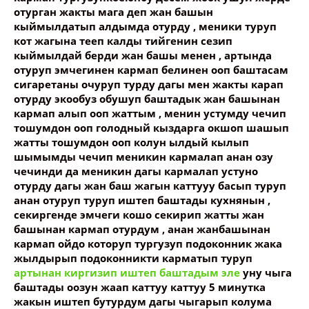
отурган жакты мага деп жан башын
кыймылдатып алдымда отурду , меники туруп
кот жагына тееп калды тийгенин сезип
кыймылдай берди жан башы менен , артында
отуруп эмчегинен кармап белинен ооп баштасам
сигаретаны очуруп турду дагы мен жакты карап
отурду экообуз обушуп баштадык жан башынан
кармап алып ооп жаттым , менин устумду чечип
тошумдон ооп голодный кыздарга окшоп шашып
жатты тошумдон ооп колун ылдый кылып
шымымды чечип меникин кармалап анан озу
чечинди да меникин дагы кармалап устуно
отурду дагы жан баш жагын каттууу басып туруп
анан отуруп туруп иштеп баштады кухнянын ,
секиргенде эмчеги кошо секирип жатты жан
башынан кармап отурдум , анан жанбашынан
кармап ойдо которуп тургузуп подоконник жака
жылдырып подоконникти карматып туруп
артынан киргизип иштеп баштадым эле
уну чыга
баштады оозун жаап каттуу каттуу 5 минутка
жакын иштеп бутурдум дагы чыгарып колума