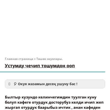
Главная страница
»
Төшөк окуялары.
Устумду чечип тошумдон ооп
🎈 Окуя жазамын десең ушуну бас !
Былтыр кузундо келинчегимдин туулган куну
болуп кафеге отурдук досторубуз келди ичип жеп
жыргап отурдук баарыбыз ичтик , анан кафеден