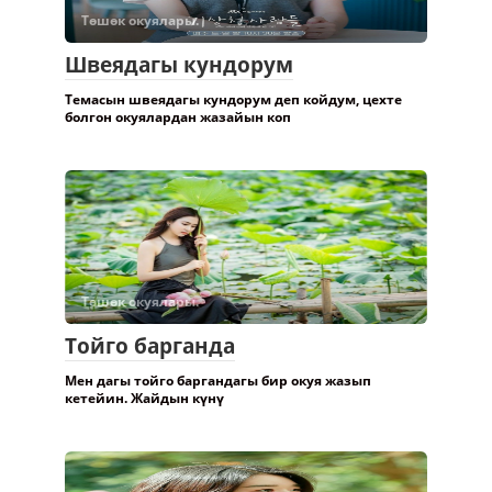
Төшөк окуялары.
Швеядагы кундорум
Темасын швеядагы кундорум деп койдум, цехте
болгон окуялардан жазайын коп
Төшөк окуялары.
Тойго барганда
Мен дагы тойго баргандагы бир окуя жазып
кетейин. Жайдын күнү