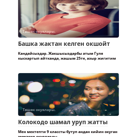
Төшөк окуялары.
Башка жактан келген окшойт
Кандайсыздар. Жакшысыздарбы атым Гуля
кыскартып айтканда, жашым 25те, азыр жигитим
Төшөк окуялары.
Колокодо шамал уруп жатты