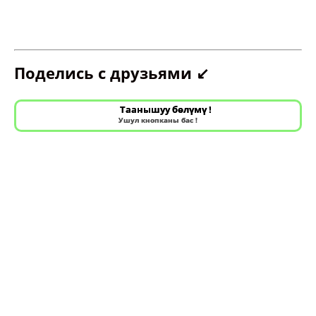
Поделись с друзьями ↙️
Таанышуу бөлүмү !
Ушул кнопканы бас !