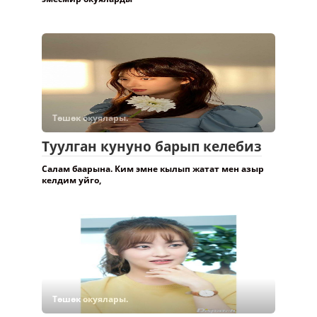
Мен мектепти 9 классты бутуп андан кийин окуган
эмесмир окуяларды
Төшөк окуялары.
Туулган кунуно барып келебиз
Салам баарына. Ким эмне кылып жатат мен азыр
келдим уйго,
Төшөк окуялары.