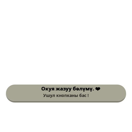
Окуя жазуу
бөлүмү. ❤️
Ушул кнопканы бас !