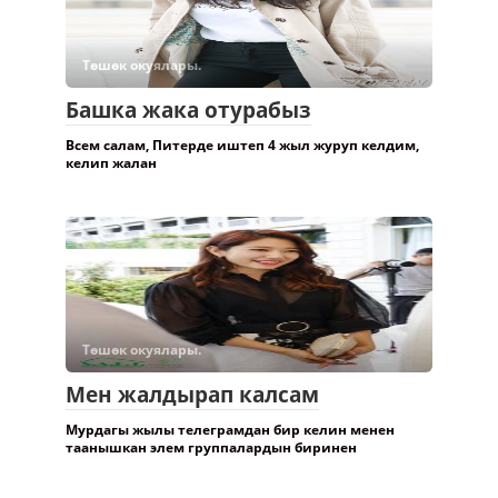
Төшөк окуялары.
Башка жака отурабыз
Всем салам, Питерде иштеп 4 жыл журуп келдим,
келип жалан
Төшөк окуялары.
Мен жалдырап калсам
Мурдагы жылы телеграмдан бир келин менен
таанышкан элем группалардын биринен