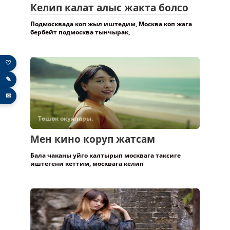
Келип калат алыс жакта болсо
Подмосквада коп жыл иштедим, Москва коп жага
бербейт подмосква тынчырак,
♡
✎
✉
Төшөк окуялары.
Мен кино коруп жатсам
Бала чаканы уйго калтырып москвага таксиге
иштегени кеттим, москвага келип