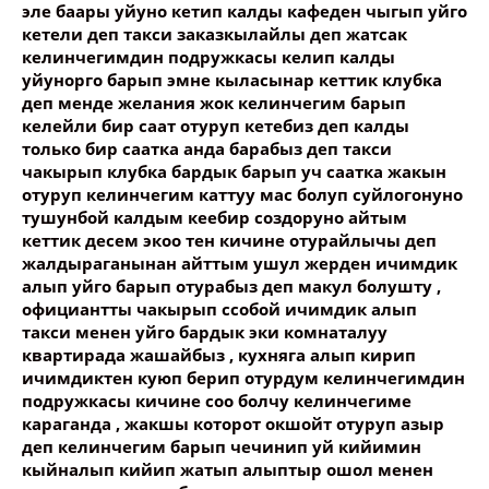
эле баары уйуно кетип калды кафеден чыгып уйго
Ваше имя
кетели деп такси заказкылайлы деп жатсак
келинчегимдин подружкасы келип калды
уйунорго барып эмне кыласынар кеттик клубка
Название сообщения
деп менде желания жок келинчегим барып
келейли бир саат отуруп кетебиз деп калды
только бир саатка анда барабыз деп такси
Опубликовать контент
чакырып клубка бардык барып уч саатка жакын
отуруп келинчегим каттуу мас болуп суйлогонуно
тушунбой калдым кеебир создоруно айтым
кеттик десем экоо тен кичине отурайлычы деп
жалдыраганынан айттым ушул жерден ичимдик
алып уйго барып отурабыз деп макул болушту ,
официантты чакырып ссобой ичимдик алып
такси менен уйго бардык эки комнаталуу
квартирада жашайбыз , кухняга алып кирип
ичимдиктен куюп берип отурдум келинчегимдин
подружкасы кичине соо болчу келинчегиме
караганда , жакшы которот окшойт отуруп азыр
деп келинчегим барып чечинип уй кийимин
кыйналып кийип жатып алыптыр ошол менен