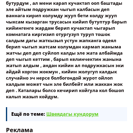
бутурдум , ал мени карап кучактап ооп баштады
эле айтым подружкан чыгып калбасын деп
ваннага кирип колумду жууп бети колду жууп
чыксам кызарган трусасын кийип бутуптур барып
кийингенге жардам берип кучактап чыгарып
комнатага киргизип отургузуп туруп тошок
салдым дагы жаткызып устун жапканга одеял
берип чыгып жатсам колумдан кармап жаныма
жатчы деп деп суйлоп калды эле жата албаймда
деп чыгып кеттим , барып келинчектин жанына
жатып алдым , андан кийин ал подружкасын эки
айдай коргон жокмун , кийин жолугуп калдык
случайно эч нерсе болбогондой журот ойлоп
калдым может чын эле билбейт или жаккан жок
деп . Каталары болсо кечирип койгула кол бошоп
калып жазып койдум.
Ещё по теме:
Швеядагы кундорум
Реклама