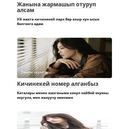
Жанына жармашып отуруп
алсам
Уй жакта кичинекей парк бар азыр кун ысык
болгонго адам
Төшөк окуялары.
Кичинекей номер алганбыз
Каталары менен жазганыма конул койбой окуяны
окугула, мен жазуучу эмесмин