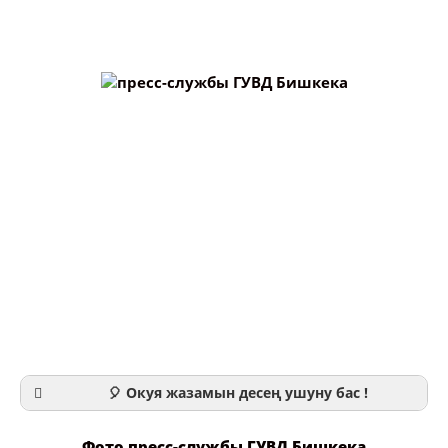
🎈 Окуя жазамын десең ушуну бас !
Фото пресс-службы ГУВД Бишкека