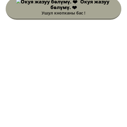
Окуя жазуу
бөлүмү. ❤️
Ушул кнопканы бас !