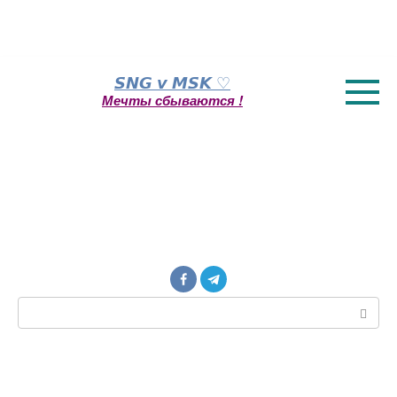
Перейти
𝙎𝙉𝙂 𝙫 𝙈𝙎𝙆 ♡
к
Мечты сбываются !
контенту
Поиск: