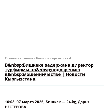
Главная страница
»
Новости Кыргызстана!
В&nbsp;Бишкеке задержана директор
турфирмы по&nbsp;подозрению
в&nbsp;мошенничестве | Новости
Кыргызстана.
10:08, 07 марта 2026
, Бишкек —
24.kg
,
Дарья
НЕСТЕРОВА