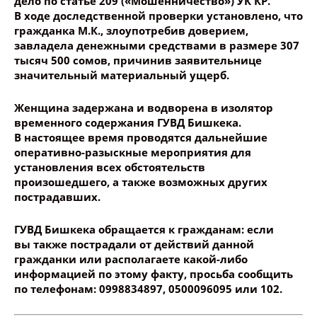
дело по статье 209 («Мошенничество») УК КР.
В ходе доследственной проверки установлено, что
гражданка М.К., злоупотребив доверием,
завладела денежными средствами в размере 307
тысяч 500 сомов, причинив заявительнице
значительный материальный ущерб.
Женщина задержана и водворена в изолятор
временного содержания ГУВД Бишкека.
В настоящее время проводятся дальнейшие
оперативно-разыскные мероприятия для
установления всех обстоятельств
произошедшего, а также возможных других
пострадавших.
ГУВД Бишкека обращается к гражданам: если
вы также пострадали от действий данной
гражданки или располагаете какой-либо
информацией по этому факту, просьба сообщить
по телефонам:
0998834897,
0500096095 или 102.