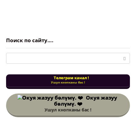
Поиск по сайту….
Поиск:
Телеграм канал !
Ушул кнопканы бас !
Окуя жазуу
бөлүмү. ❤️
Ушул кнопканы бас !