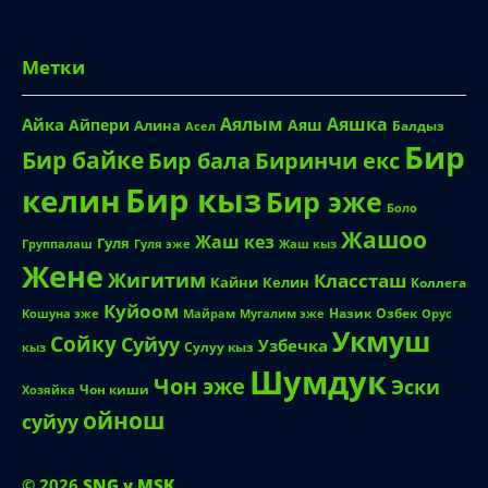
Метки
Аялым
Аяшка
Айка
Айпери
Аяш
Алина
Балдыз
Асел
Бир
Бир байке
Биринчи екс
Бир бала
Бир кыз
келин
Бир эже
Боло
Жашоо
Жаш кез
Гуля
Группалаш
Жаш кыз
Гуля эже
Жене
Жигитим
Классташ
Кайни
Келин
Коллега
Куйоом
Назик
Озбек
Кошуна эже
Майрам
Мугалим эже
Орус
Укмуш
Сойку
Суйуу
Узбечка
Сулуу кыз
кыз
Шумдук
Чон эже
Эски
Чон киши
Хозяйка
ойнош
суйуу
© 2026
SNG v MSK