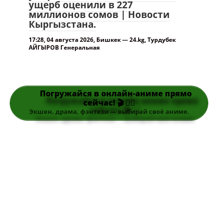
ущерб оценили в 227
миллионов сомов | Новости
Кыргызстана.
17:28, 04 августа 2026, Бишкек — 24.kg, Турдубек
АЙГЫРОВ Генеральная
Погружайся в онлайн-аниме прямо
сейчас! 🎬 👆🏻
Экшен, драма, фэнтези — выбирай своё аниме.