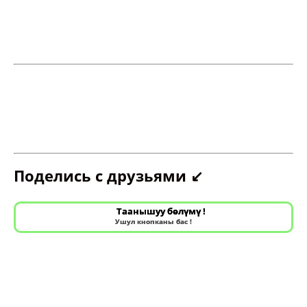
Поделись с друзьями ↙️
Таанышуу бөлүмү !
Ушул кнопканы бас !