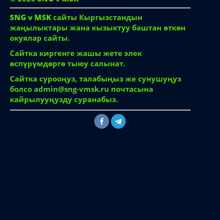
SNG v MSK
сайты Кыргызстандын
жаңылыктары жана кызыктуу баштан өткөн
окуялар сайты.
Сайтка киргенге жашы жете элек
өспүрүмдөргө тыюу салынат.
Сайтка сурооңуз, талабыңыз же сунушуңуз
болсо
admin@sng-vmsk.ru
почтасына
кайрылууңузду суранабыз.