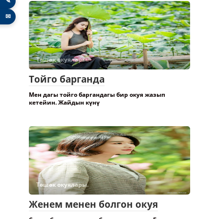
✎
✉
Төшөк окуялары.
Тойго барганда
Мен дагы тойго баргандагы бир окуя жазып
кетейин. Жайдын күнү
Төшөк окуялары.
Женем менен болгон окуя