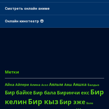
Смотреть онлайн аниме
Онлайн кинотеатр 😎
Метки
Аялым
Аяшка
Айка
Айпери
Аяш
Алина
Балдыз
Асел
Бир
Бир байке
Биринчи екс
Бир бала
Бир кыз
келин
Бир эже
Боло