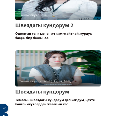
Төшөк окуялары.
Швеядагы кундорум 2
Ошентип таня менен эч кимге айтпай журдук
баары бир башында,
Төшөк окуялары.
Швеядагы кундорум
Темасын швеядагы кундорум деп койдум, цехте
болгон окуялардан жазайын коп
♡