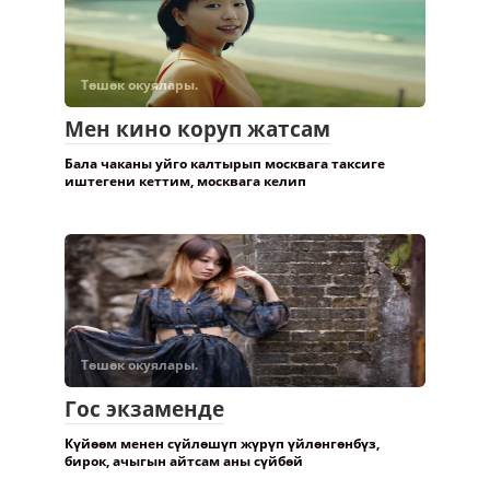
Төшөк окуялары.
Мен кино коруп жатсам
Бала чаканы уйго калтырып москвага таксиге
иштегени кеттим, москвага келип
Төшөк окуялары.
Гос экзаменде
Күйөөм менен сүйлөшүп жүрүп үйлөнгөнбүз,
бирок, ачыгын айтсам аны сүйбөй