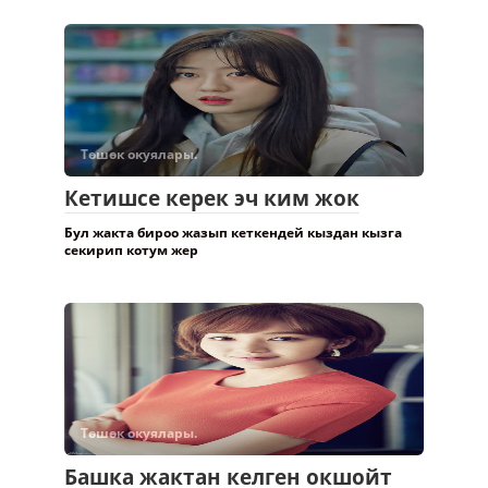
Төшөк окуялары.
Кетишсе керек эч ким жок
Бул жакта бироо жазып кеткендей кыздан кызга
секирип котум жер
Төшөк окуялары.
Башка жактан келген окшойт