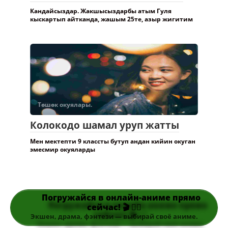
Кандайсыздар. Жакшысыздарбы атым Гуля
кыскартып айтканда, жашым 25те, азыр жигитим
Төшөк окуялары.
Колокодо шамал уруп жатты
Мен мектепти 9 классты бутуп андан кийин окуган
эмесмир окуяларды
Погружайся в онлайн-аниме прямо
сейчас! 🎬 👆🏻
Экшен, драма, фэнтези — выбирай своё аниме.