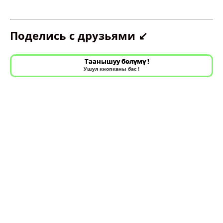
Поделись с друзьями ↙️
Таанышуу бөлүмү !
Ушул кнопканы бас !