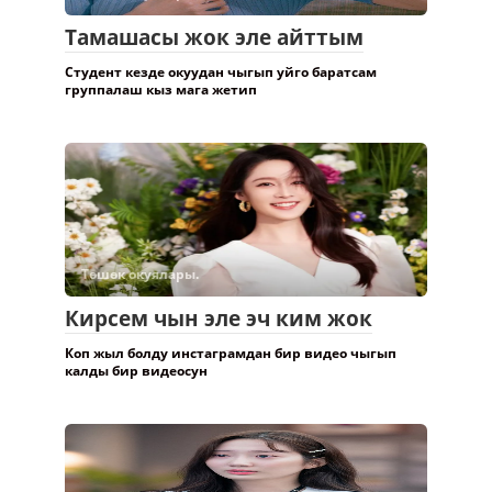
Тамашасы жок эле айттым
Студент кезде окуудан чыгып уйго баратсам
группалаш кыз мага жетип
Төшөк окуялары.
Кирсем чын эле эч ким жок
Коп жыл болду инстаграмдан бир видео чыгып
калды бир видеосун