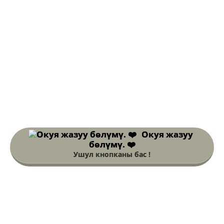
Окуя жазуу
бөлүмү. ❤️
Ушул кнопканы бас !