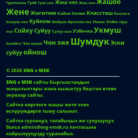
Жашоо
Жаш кез
Гуля
Группалаш
Жаш кыз
Гуля эже
Жене
Жигитим
Классташ
Кайни
Келин
Коллега
Куйоом
Назик
Озбек
Кошуна эже
Майрам
Мугалим эже
Орус
Укмуш
Сойку
Суйуу
Узбечка
Сулуу кыз
кыз
Шумдук
Чон эже
Эски
Чон киши
Хозяйка
ойнош
суйуу
© 2026
SNG v MSK
SNG v MSK
сайты Кыргызстандын
жаңылыктары жана кызыктуу баштан өткөн
окуялар сайты.
Сайтка киргенге жашы жете элек
өспүрүмдөргө тыюу салынат.
Сайтка сурооңуз, талабыңыз же сунушуңуз
болсо
admin@sng-vmsk.ru
почтасына
кайрылууңузду суранабыз.