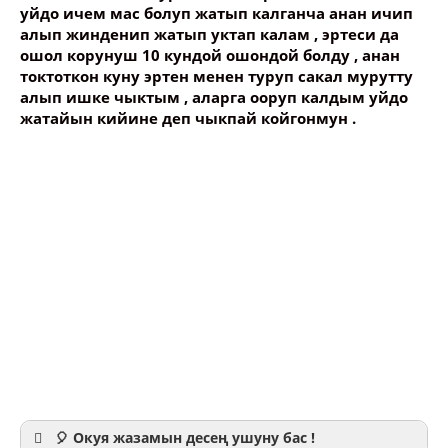
уйдо ичем мас болуп жатып калганча анан ичип
алып жинденип жатып уктап калам , эртеси да
ошол корунуш 10 кундой ошондой болду , анан
токтоткон куну эртен менен туруп сакал мурутту
алып ишке чыктым , аларга ооруп калдым уйдо
жатайын кийине деп чыкпай койгонмун .
🎈 Окуя жазамын десең ушуну бас !