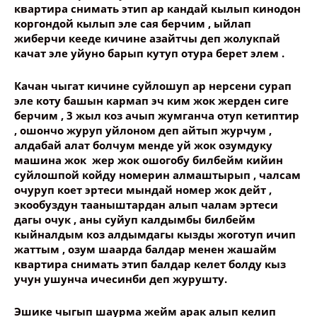
квартира снимать этип ар кандай кылып кинодон
коргондой кылып эле сая берчим , ыйлап
жиберчи кееде кичине азайтчы деп жолукпай
качат эле уйуно барып кутуп отура берет элем .
Качан чыгат кичине суйлошуп ар нерсени сурап
эле коту башын кармап эч ким жок жерден сиге
берчим , 3 жыл коз ачып жумганча отуп кетиптир
, ошончо журуп уйлоном деп айтып журчум ,
алдабай алат болчум менде уй жок озумдуку
машина жок жер жок ошогобу билбейм кийин
суйлошпой койду номерин алмаштырып , чалсам
очуруп коет эртеси мындай номер жок дейт ,
экообуздун тааныштардан алып чалам эртеси
дагы очук , аны суйуп калдымбы билбейм
кыйналдым коз алдымдагы кызды жоготуп ичип
жаттым , озум шаарда балдар менен жашайм
квартира снимать этип балдар келет болду кыз
учун ушунча ичесинби деп журушту.
Эшике чыгып шаурма жейм арак алып келип