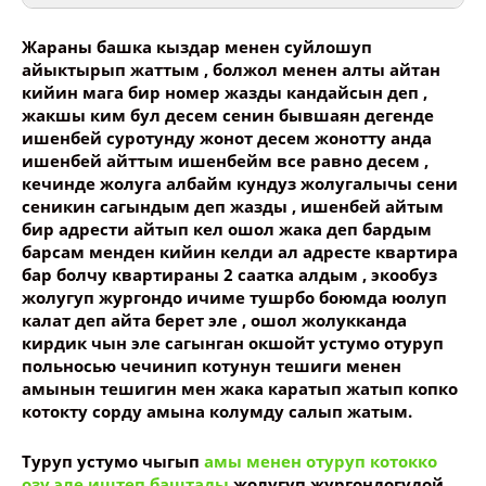
Жараны башка кыздар менен суйлошуп
айыктырып жаттым , болжол менен алты айтан
кийин мага бир номер жазды кандайсын деп ,
жакшы ким бул десем сенин бывшаян дегенде
Ваше имя
ишенбей суротунду жонот десем жонотту анда
ишенбей айттым ишенбейм все равно десем ,
кечинде жолуга албайм кундуз жолугалычы сени
Название сообщения
сеникин сагындым деп жазды , ишенбей айтым
бир адрести айтып кел ошол жака деп бардым
барсам менден кийин келди ал адресте квартира
Опубликовать контент
бар болчу квартираны 2 саатка алдым , экообуз
жолугуп жургондо ичиме тушрбо боюмда юолуп
калат деп айта берет эле , ошол жолукканда
кирдик чын эле сагынган окшойт устумо отуруп
польносью чечинип котунун тешиги менен
амынын тешигин мен жака каратып жатып копко
котокту сорду амына колумду салып жатым.
Туруп устумо чыгып
амы менен отуруп котокко
озу эле иштеп баштады
жолугуп жургондогудой