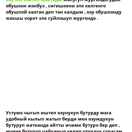
обушкон жокбуз , сигишкени эле келгенго
обушпой калган деп тан калдым , озу обушконду
жакшы корот эле суйлошуп жургондо .
Устумо чыгып иштеп озунукун бутурду мага
удобный кылып жатып берди мен озумдукун
бутуруп жатканда айтты ичиме бутуро бер деп ,
ичине бутуруп чайканып келип отурдук сурасам