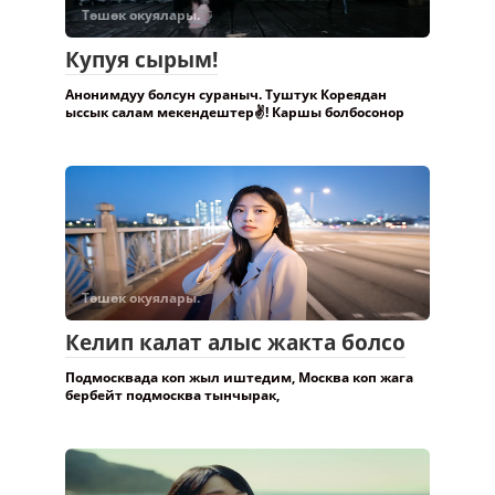
Төшөк окуялары.
Купуя сырым!
Анонимдуу болсун сураныч. Туштук Кореядан
ыссык салам мекендештер✌️! Каршы болбосонор
Төшөк окуялары.
Келип калат алыс жакта болсо
Подмосквада коп жыл иштедим, Москва коп жага
бербейт подмосква тынчырак,