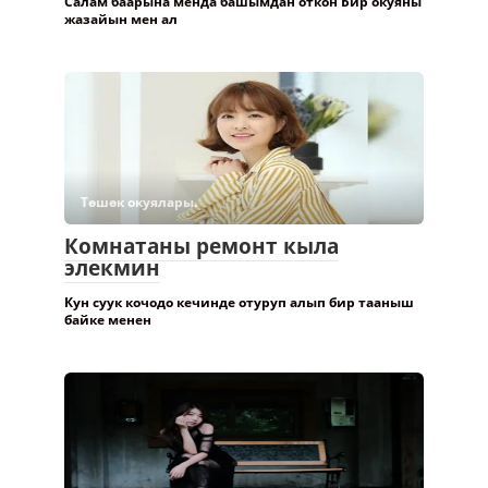
Салам баарына менда башымдан откон Бир окуяны
жазайын мен ал
Төшөк окуялары.
Комнатаны ремонт кыла
элекмин
Кун суук кочодо кечинде отуруп алып бир тааныш
байке менен