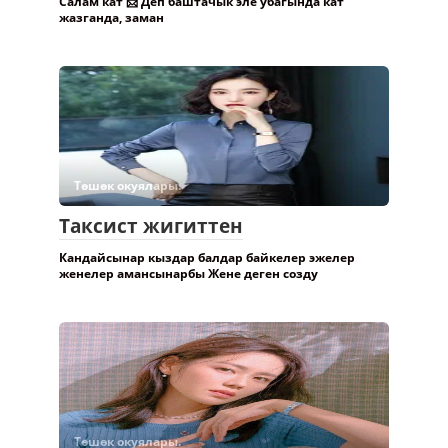
Салам кат 📨 Деп баштачык эле убагында кат
жазганда, заман
Төшөк окуялары.
Таксист жигиттен
Кандайсынар кыздар балдар байкелер эжелер
женелер амансынарбы Жене деген созду
Төшөк окуялары.