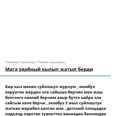
Главная страница
»
Төшөк окуялары.
Мага удобный кылып жатып берди
Бир кыз менен суйлошуп журчум , экообуз
корунгон жерден эле сайыша берчик мен жаш
болгонго каалай берчим азыр бутсо кайра эле
сайгым келе берчи , экообуз 3 жыл суйлоштук
жаткан жерибиз калган жок , детский площадка
подъезд парктан туалеттен ваннадан балкондон