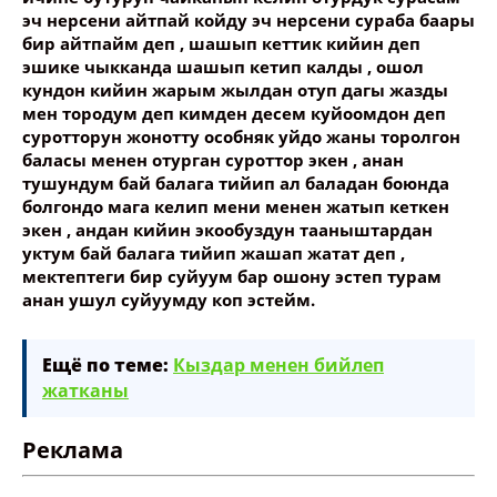
эч нерсени айтпай койду эч нерсени сураба баары
бир айтпайм деп , шашып кеттик кийин деп
эшике чыкканда шашып кетип калды , ошол
кундон кийин жарым жылдан отуп дагы жазды
мен тородум деп кимден десем куйоомдон деп
суротторун жонотту особняк уйдо жаны торолгон
баласы менен отурган суроттор экен , анан
тушундум бай балага тийип ал баладан боюнда
болгондо мага келип мени менен жатып кеткен
экен , андан кийин экообуздун тааныштардан
уктум бай балага тийип жашап жатат деп ,
мектептеги бир суйуум бар ошону эстеп турам
анан ушул суйуумду коп эстейм.
Ещё по теме:
Кыздар менен бийлеп
жатканы
Реклама