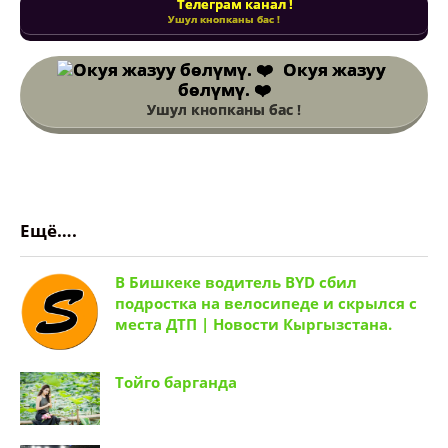
Телеграм канал !
Ушул кнопканы бас !
Окуя жазуу
бөлүмү. ❤️
Ушул кнопканы бас !
Ещё….
В Бишкеке водитель BYD сбил
подростка на велосипеде и скрылся с
места ДТП | Новости Кыргызстана.
Тойго барганда