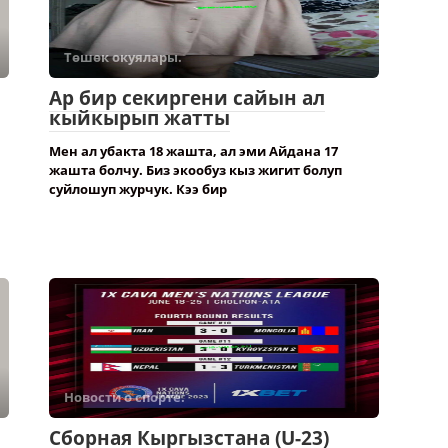
Төшөк окуялары.
Ар бир секиргени сайын ал
кыйкырып жатты
Мен ал убакта 18 жашта, ал эми Айдана 17
жашта болчу. Биз экообуз кыз жигит болуп
суйлошуп журчук. Кээ бир
Новости о спорте.
Сборная Кыргызстана (U-23)