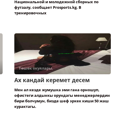
Национальной и молодежной сборных по
футзалу, сообщает Prosports.kg. В
тренировочных
Төшөк окуялары.
Ах кандай керемет десем
Мен ал кезде жумушка эми гана орношуп,
офистеги алдынкы орундагы менеджерлердин
бири болчумун, бизде шеф эркек киши 50 жаш
курактагы.