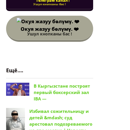
Телеграм канал !
Ушул кнопканы бас !
Окуя жазуу бөлүмү. ❤️
Ушул кнопканы бас !
Ещё….
В Кыргызстане построят
первый боксерский зал
IBA —
Избивал сожительницу и
детей &mdash; суд
арестовал подозреваемого