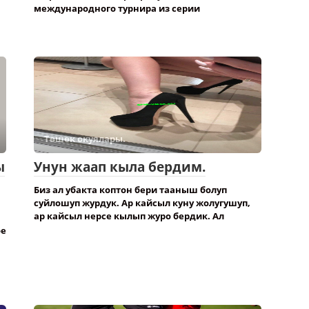
международного турнира из серии
Төшөк окуялары.
ы
Унун жаап кыла бердим.
Биз ал убакта коптон бери тааныш болуп
суйлошуп журдук. Ар кайсыл куну жолугушуп,
ар кайсыл нерсе кылып журо бердик. Ал
ое