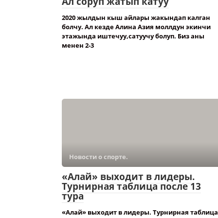
Ал соруп жатып катуу
2020 жылдын кыш айлары жакындап калган
болчу. Ал кезде Алина Азия моллдун экинчи
этажында иштечуу,сатуучу болуп. Биз аны
менен 2-3
Новости о спорте.
«Алай» выходит в лидеры.
Турнирная таблица после 13
тура
«Алай» выходит в лидеры. Турнирная таблица