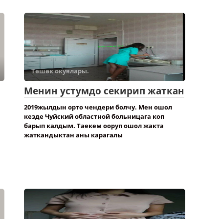
Төшөк окуялары.
Менин устумдо секирип жаткан
2019жылдын орто чендери болчу. Мен ошол
кезде Чуйский областной больницага коп
барып калдым. Таекем ооруп ошол жакта
жаткандыктан аны карагалы