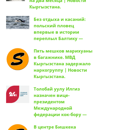
на два месяца | Новости
Кыргызстана.
Без отдыха и касаний:
польский пловец
впервые в истории
переплыл Балтику —
Пять мешков марихуаны
в багажнике. МВД
Кыргызстана задержало
наркогруппу | Новости
Кыргызстана.
Толобай уулу Илгиз
назначен вице-
президентом
Международной
федерации кок-бору —
В центре Бишкека