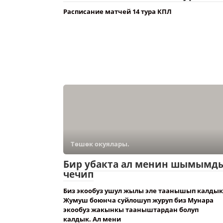
Расписание матчей 14 тура КПЛ
Төшөк окуялары.
Бир убакта ал менин шымымд
чечип
Биз экообуз ушул жылы эле таанышып калдык
Жумуш боюнча суйлошуп журуп биз Мунара
экообуз жакынкы тааныштардан болуп
калдык. Ал мени