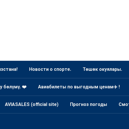
зстана!
Новости о спорте.
Төшөк окуялары.
у бөлүмү. ❤️
Авиабилеты по выгодным ценам✈️ !
AVIASALES (official site)
Прогноз погоды
Смо