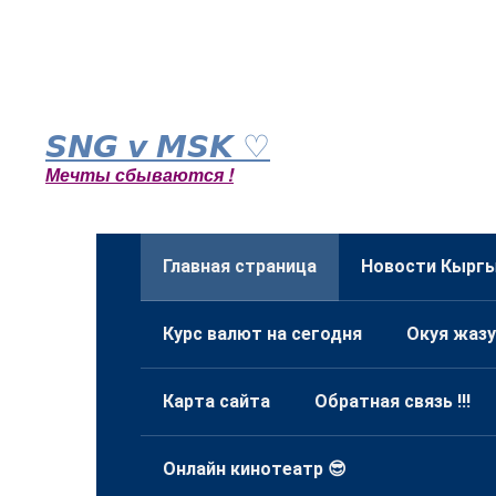
Перейти
к
𝙎𝙉𝙂 𝙫 𝙈𝙎𝙆 ♡
контенту
Мечты сбываются !
Главная страница
Новости Кыргы
Курс валют на сегодня
Окуя жазу
Карта сайта
Обратная связь !!!
Онлайн кинотеатр 😎